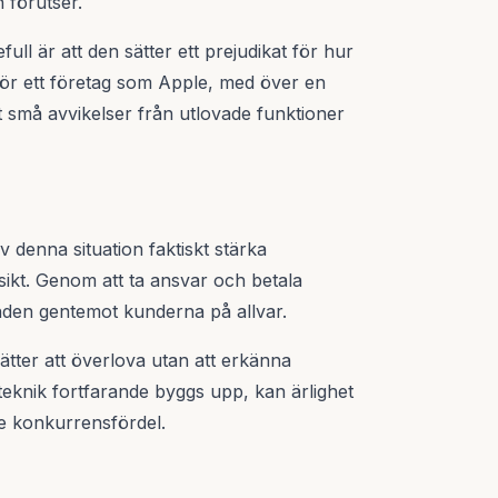
 förutser.
ull är att den sätter ett prejudikat för hur
. För ett företag som Apple, med över en
vt små avvikelser från utlovade funktioner
denna situation faktiskt stärka
sikt. Genom att ta ansvar och betala
ganden gentemot kunderna på allvar.
tsätter att överlova utan att erkänna
-teknik fortfarande byggs upp, kan ärlighet
de konkurrensfördel.