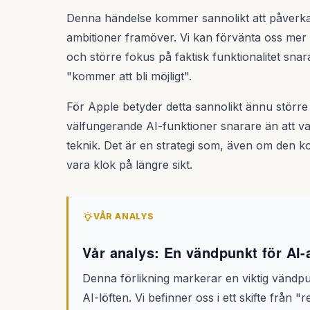
Denna händelse kommer sannolikt att påverka
ambitioner framöver. Vi kan förvänta oss mer f
och större fokus på faktisk funktionalitet sna
"kommer att bli möjligt".
För Apple betyder detta sannolikt ännu större f
välfungerande AI-funktioner snarare än att va
teknik. Det är en strategi som, även om den k
vara klok på längre sikt.
VÅR ANALYS
Vår analys: En vändpunkt för AI-
Denna förlikning markerar en viktig vändp
AI-löften. Vi befinner oss i ett skifte från "r