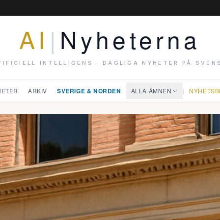
AI
|
Nyheterna
TIFICIELL INTELLIGENS · DAGLIGA NYHETER PÅ SVEN
HETER
ARKIV
SVERIGE & NORDEN
ALLA ÄMNEN
|
NYHETSB