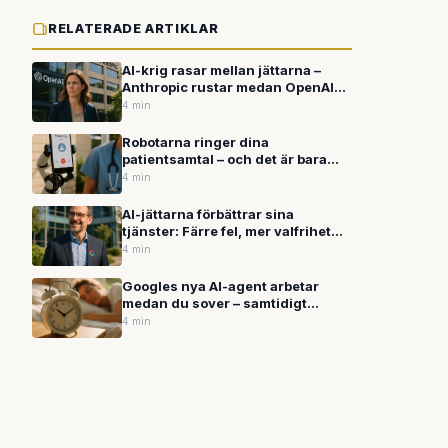
RELATERADE ARTIKLAR
AI-krig rasar mellan jättarna –
Anthropic rustar medan OpenAI
skakas av rättsstrider
4 min
Robotarna ringer dina
patientsamtal – och det är bara
början
4 min
AI-jättarna förbättrar sina
tjänster: Färre fel, mer valfrihet
och personanpassning
4 min
Googles nya AI-agent arbetar
medan du sover – samtidigt
kräver andra AI-funktioner 4 GB
4 min
på din dator