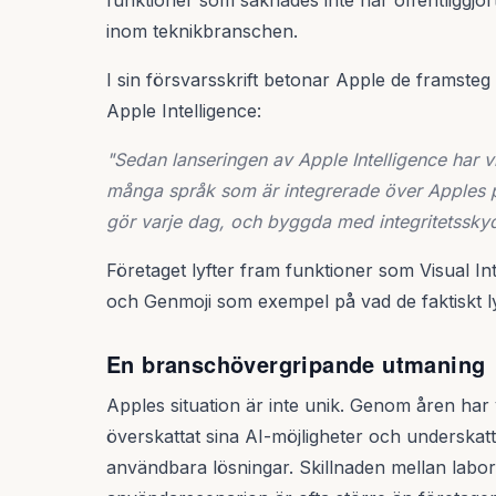
funktioner som saknades inte har offentliggjor
inom teknikbranschen.
I sin försvarsskrift betonar Apple de framste
Apple Intelligence:
"Sedan lanseringen av Apple Intelligence har vi
många språk som är integrerade över Apples p
gör varje dag, och byggda med integritetsskydd
Företaget lyfter fram funktioner som Visual Int
och Genmoji som exempel på vad de faktiskt ly
En branschövergripande utmaning
Apples situation är inte unik. Genom åren har 
överskattat sina AI-möjligheter och underskatta
användbara lösningar. Skillnaden mellan labora