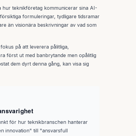
 hur teknikföretag kommunicerar sina AI-
örsiktiga formuleringar, tydligare tidsramar
rare än visionära beskrivningar av vad som
okus på att leverera pålitliga,
ra först ut med banbrytande men opålitlig
ostat dem dyrt denna gång, kan visa sig
ansvarighet
unkt för hur teknikbranschen hanterar
en innovation" till "ansvarsfull