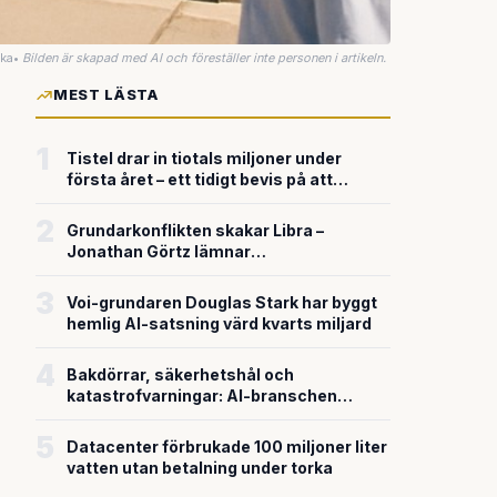
uka
•
Bilden är skapad med AI och föreställer inte personen i artikeln.
MEST LÄSTA
1
Tistel drar in tiotals miljoner under
första året – ett tidigt bevis på att
riskkapitalet söker sig till svensk
försvarsteknik
2
Grundarkonflikten skakar Libra –
Jonathan Görtz lämnar
enhörningsbolaget strax efter
miljardvärderingen
3
Voi-grundaren Douglas Stark har byggt
hemlig AI-satsning värd kvarts miljard
4
Bakdörrar, säkerhetshål och
katastrofvarningar: AI-branschen
bygger snabbare än den säkrar
5
Datacenter förbrukade 100 miljoner liter
vatten utan betalning under torka