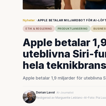
Nyheter
APPLE BETALAR MILJARDBOT FÖR AI-LÖF
ETIK & REGLERING
PRODUKTLANSERING
BUSINES
Apple betalar 1,9
uteblivna Siri-f
hela teknikbran
Apple betalar 1,9 miljarder för uteblivna Si
Dorian Lavol
AI-Journalist
Redigerad av Marguerite Leblanc
•
AI-Foto: Pia Lu