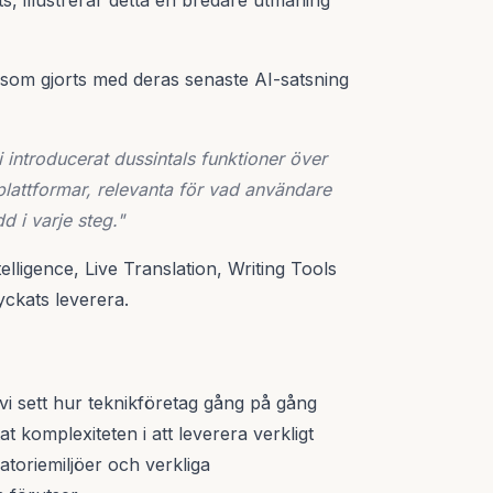
ts, illustrerar detta en bredare utmaning
g som gjorts med deras senaste AI-satsning
 introducerat dussintals funktioner över
lattformar, relevanta för vad användare
 i varje steg."
elligence, Live Translation, Writing Tools
ckats leverera.
vi sett hur teknikföretag gång på gång
t komplexiteten i att leverera verkligt
toriemiljöer och verkliga