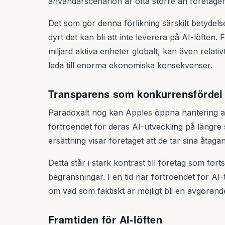
användarscenarion är ofta större än företagen
Det som gör denna förlikning särskilt betydelsef
dyrt det kan bli att inte leverera på AI-löften
miljard aktiva enheter globalt, kan även relati
leda till enorma ekonomiska konsekvenser.
Transparens som konkurrensfördel
Paradoxalt nog kan Apples öppna hantering av 
förtroendet för deras AI-utveckling på längre 
ersättning visar företaget att de tar sina åta
Detta står i stark kontrast till företag som for
begränsningar. I en tid när förtroendet för AI
om vad som faktiskt är möjligt bli en avgöran
Framtiden för AI-löften