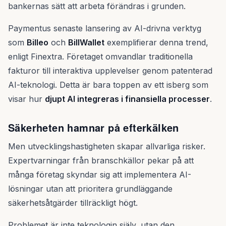
bankernas sätt att arbeta förändras i grunden.
Paymentus senaste lansering av AI-drivna verktyg
som
Billeo
och
BillWallet
exemplifierar denna trend,
enligt Finextra. Företaget omvandlar traditionella
fakturor till interaktiva upplevelser genom patenterad
AI-teknologi. Detta är bara toppen av ett isberg som
visar hur
djupt AI integreras i finansiella processer
.
Säkerheten hamnar på efterkälken
Men utvecklingshastigheten skapar allvarliga risker.
Expertvarningar från branschkällor pekar på att
många företag skyndar sig att implementera AI-
lösningar utan att prioritera grundläggande
säkerhetsåtgärder tillräckligt högt.
Problemet är inte teknologin själv, utan den