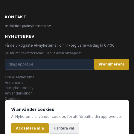
KONTAKT
redaktion@ainyheterna.se
NYHETSBREV
Få de viktigaste AI-nyheterna i din inkorg varje vardag kl 07:00.
Du får ett bekräftelsemail. Kolla även skräppost.
Prenumerera
Om AI Nyheterna
Annonsera
Integritetspolicy
Användarvillkor
Cookies
Vi använder cookies
AI Nyheterna använder cookies för att förbättra din upplevelse.
© 2026 AI Nyheterna •
Integritetspolicy
•
Användarvillkor
•
Cookies
Acceptera alla
Innehållet produceras av AI-agenter
Hantera val