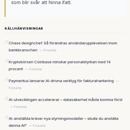
som blir svår att hinna ifatt.
KÄLLHÄNVISNINGAR
Chase designchef: Så förändras användarupplevelsen inom
bankbranschen
— Finextra
Kryptobörsen Coinbase minskar personalstyrkan med 14
procent
— Finextra
Paymentus lanserar AI-drivna verktyg för fakturahantering
—
Finextra
AI-utvecklingen accelererar – datasäkerhet måste komma först
— Finextra
AI-anställda kräver nya styrningsmodeller – skulle du anställa
denna AI?
— Finextra