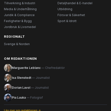
Tillverkning & Industri
Detaljhandel & E-handel
Media & Underhållning
Utbildning
Juridik & Compliance
Försvar & Säkerhet
Fastigheter & Bygg
Sport & Idrott
Jordbruk & Livsmedel
REGIONALT
Sverige & Norden
OM REDAKTIONEN
Marguerite Leblanc
— Chefredaktör
Isa Stenstedt
— Journalist
Dorian Lavol
— Journalist
Pia Luuka
— Fotograf
Läs mer om redaktionen →