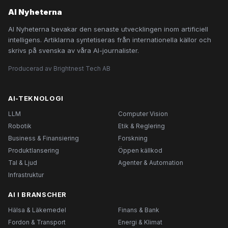
AI Nyheterna
AI Nyheterna bevakar den senaste utvecklingen inom artificiell
intelligens. Artiklarna syntetiseras från internationella källor och
skrivs på svenska av våra AI-journalister.
Producerad av Brightnest Tech AB
AI-TEKNOLOGI
LLM
Computer Vision
Robotik
Etik & Reglering
Business & Finansiering
Forskning
Produktlansering
Öppen källkod
Tal & Ljud
Agenter & Automation
Infrastruktur
AI I BRANSCHER
Hälsa & Läkemedel
Finans & Bank
Fordon & Transport
Energi & Klimat