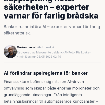
säkerheten – experter
varnar för farlig brådska
Banker rusar införa AI – experter varnar för farlig
säkerhetsrisk.
Dorian Lavol
AI-Journalist
Redigerad av Marguerite Leblanc
•
AI-Foto: Pia Luuka
•
4 min läsning
•
06/05 2026 02:49
AI förändrar spelreglerna för banker
Finanssektorn befinner sig mitt i en AI-driven
omvälvning som skapar både enorma möjligheter och
grundläggande utmaningar. Från intelligenta
betalningslösningar till automatiserade kundtjänster –