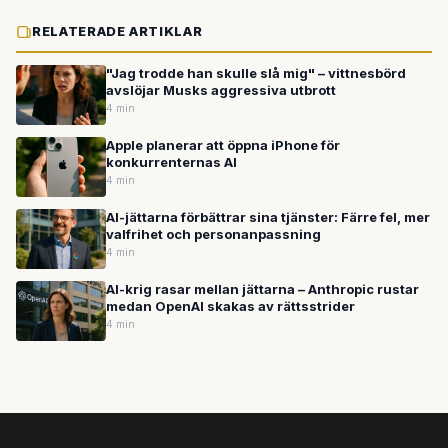
RELATERADE ARTIKLAR
"Jag trodde han skulle slå mig" – vittnesbörd
avslöjar Musks aggressiva utbrott
4 min
Apple planerar att öppna iPhone för
konkurrenternas AI
4 min
AI-jättarna förbättrar sina tjänster: Färre fel, mer
valfrihet och personanpassning
4 min
AI-krig rasar mellan jättarna – Anthropic rustar
medan OpenAI skakas av rättsstrider
4 min