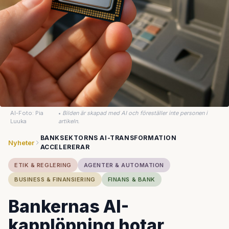
AI-Foto: Pia
•
Bilden är skapad med AI och föreställer inte personen i
Luuka
artikeln.
BANKSEKTORNS AI-TRANSFORMATION
Nyheter
ACCELERERAR
ETIK & REGLERING
AGENTER & AUTOMATION
BUSINESS & FINANSIERING
FINANS & BANK
Bankernas AI-
kapplöpning hotar