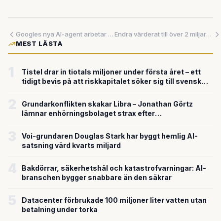
Googles nya AI-agent arbetar medan du sover – samtidigt kräver andra AI-funktioner 4 GB på din dator
Endra värderat till över 2 miljarder – när AI revolutionerar juristvärlden
MEST LÄSTA
1
Tistel drar in tiotals miljoner under första året – ett
tidigt bevis på att riskkapitalet söker sig till svensk
försvarsteknik
2
Grundarkonflikten skakar Libra – Jonathan Görtz
lämnar enhörningsbolaget strax efter
miljardvärderingen
3
Voi-grundaren Douglas Stark har byggt hemlig AI-
satsning värd kvarts miljard
4
Bakdörrar, säkerhetshål och katastrofvarningar: AI-
branschen bygger snabbare än den säkrar
5
Datacenter förbrukade 100 miljoner liter vatten utan
betalning under torka