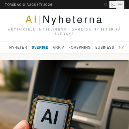
TORSDAG 6 AUGUSTI 2026
AI
|
Nyheterna
ARTIFICIELL INTELLIGENS · DAGLIGA NYHETER PÅ
SVENSKA
NYHETER
SVERIGE
ARKIV
FORSKNING
BUSINESS
NYHE