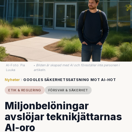
AI-Foto: Pia
•
Bilden är skapad med AI och föreställer inte personen i
Luuka
artikeln.
Nyheter
GOOGLES SÄKERHETSSATSNING MOT AI-HOT
ETIK & REGLERING
FÖRSVAR & SÄKERHET
Miljonbelöningar
avslöjar teknikjättarnas
AI-oro