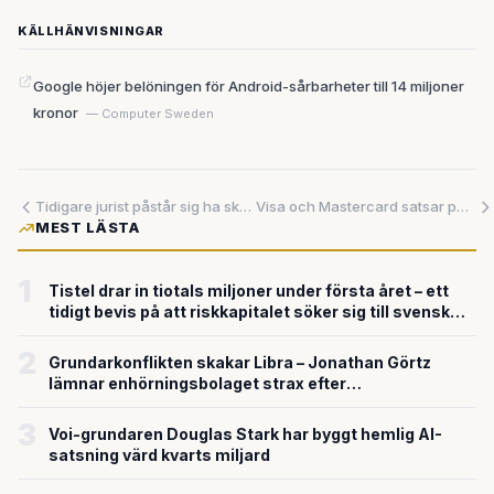
KÄLLHÄNVISNINGAR
Google höjer belöningen för Android-sårbarheter till 14 miljoner
kronor
— Computer Sweden
Tidigare jurist påstår sig ha skapat gratis AI-plattform liknande Legoras - på två veckor
Visa och Mastercard satsar på krypto – digitalvalutor får platsbiljett till vardagen
MEST LÄSTA
1
Tistel drar in tiotals miljoner under första året – ett
tidigt bevis på att riskkapitalet söker sig till svensk
försvarsteknik
2
Grundarkonflikten skakar Libra – Jonathan Görtz
lämnar enhörningsbolaget strax efter
miljardvärderingen
3
Voi-grundaren Douglas Stark har byggt hemlig AI-
satsning värd kvarts miljard