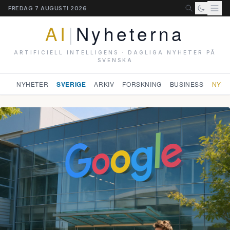
FREDAG 7 AUGUSTI 2026
AI
|
Nyheterna
ARTIFICIELL INTELLIGENS · DAGLIGA NYHETER PÅ
SVENSKA
NYHETER
SVERIGE
ARKIV
FORSKNING
BUSINESS
NYHE