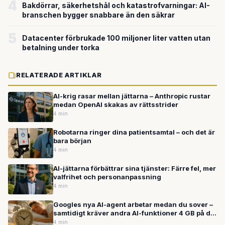
4
Bakdörrar, säkerhetshål och katastrofvarningar: AI-
branschen bygger snabbare än den säkrar
5
Datacenter förbrukade 100 miljoner liter vatten utan
betalning under torka
RELATERADE ARTIKLAR
AI-krig rasar mellan jättarna – Anthropic rustar
medan OpenAI skakas av rättsstrider
4 min
Robotarna ringer dina patientsamtal – och det är
bara början
4 min
AI-jättarna förbättrar sina tjänster: Färre fel, mer
valfrihet och personanpassning
4 min
Googles nya AI-agent arbetar medan du sover –
samtidigt kräver andra AI-funktioner 4 GB på din
dator
4 min