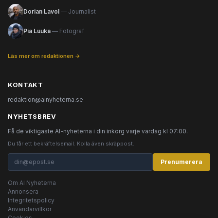
Dorian Lavol
— Journalist
Pia Luuka
— Fotograf
Läs mer om redaktionen →
KONTAKT
redaktion@ainyheterna.se
NYHETSBREV
Få de viktigaste AI-nyheterna i din inkorg varje vardag kl 07:00.
Du får ett bekräftelsemail. Kolla även skräppost.
Prenumerera
Om AI Nyheterna
Annonsera
Integritetspolicy
Användarvillkor
Cookies