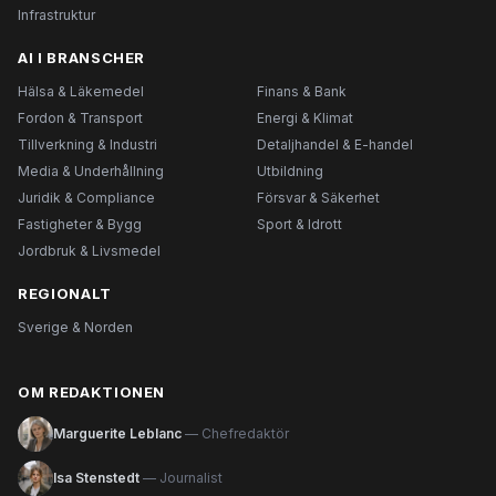
Infrastruktur
AI I BRANSCHER
Hälsa & Läkemedel
Finans & Bank
Fordon & Transport
Energi & Klimat
Tillverkning & Industri
Detaljhandel & E-handel
Media & Underhållning
Utbildning
Juridik & Compliance
Försvar & Säkerhet
Fastigheter & Bygg
Sport & Idrott
Jordbruk & Livsmedel
REGIONALT
Sverige & Norden
OM REDAKTIONEN
Marguerite Leblanc
— Chefredaktör
Isa Stenstedt
— Journalist