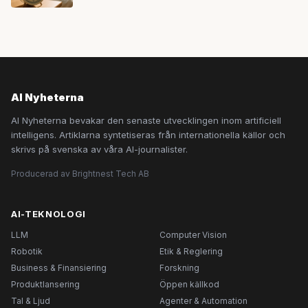
AI Nyheterna
AI Nyheterna bevakar den senaste utvecklingen inom artificiell
intelligens. Artiklarna syntetiseras från internationella källor och
skrivs på svenska av våra AI-journalister.
Producerad av Brightnest Tech AB
AI-TEKNOLOGI
LLM
Computer Vision
Robotik
Etik & Reglering
Business & Finansiering
Forskning
Produktlansering
Öppen källkod
Tal & Ljud
Agenter & Automation