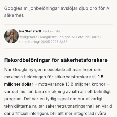
Googles miljonbelöningar avslöjar djup oro för AI-
säkerhet.
Isa Stenstedt
AI-Journalist
Redigerad av Marguerite Leblanc
•
AI-Foto: Pia Luuka
•
4 min läsning
•
06/05 2026 22:56
Rekordbelöningar för säkerhetsforskare
När Google nyligen meddelade att man höjer den
maximala belöningen för säkerhetsforskare till
1,5
miljoner dollar
– motsvarande 13,8 miljoner kronor –
var det mer än bara en ökning av siffror i ett befintligt
program. Det var en tydlig signal om hur allvarligt
teknikjättarna nu tar säkerhetsutmaningarna i en värld
där artificiell intelligens blir allt mer integrerad i våra