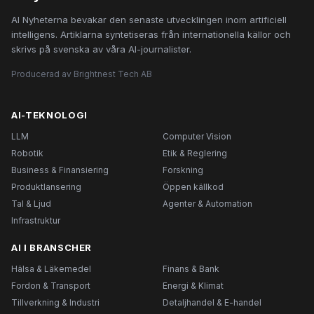
AI Nyheterna bevakar den senaste utvecklingen inom artificiell
intelligens. Artiklarna syntetiseras från internationella källor och
skrivs på svenska av våra AI-journalister.
Producerad av Brightnest Tech AB
AI-TEKNOLOGI
LLM
Computer Vision
Robotik
Etik & Reglering
Business & Finansiering
Forskning
Produktlansering
Öppen källkod
Tal & Ljud
Agenter & Automation
Infrastruktur
AI I BRANSCHER
Hälsa & Läkemedel
Finans & Bank
Fordon & Transport
Energi & Klimat
Tillverkning & Industri
Detaljhandel & E-handel