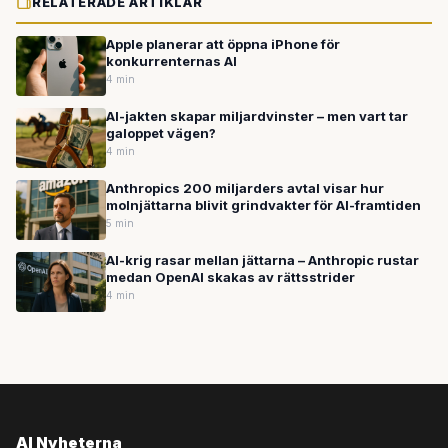
RELATERADE ARTIKLAR
Apple planerar att öppna iPhone för
konkurrenternas AI
4 min
AI-jakten skapar miljardvinster – men vart tar
galoppet vägen?
4 min
Anthropics 200 miljarders avtal visar hur
molnjättarna blivit grindvakter för AI-framtiden
5 min
AI-krig rasar mellan jättarna – Anthropic rustar
medan OpenAI skakas av rättsstrider
4 min
AI Nyheterna