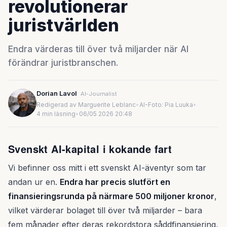
revolutionerar
juristvärlden
Endra värderas till över två miljarder när AI
förändrar juristbranschen.
Dorian Lavol
AI-Journalist
Redigerad av Marguerite Leblanc
•
AI-Foto: Pia Luuka
•
4 min läsning
•
06/05 2026 20:48
Svenskt AI-kapital i kokande fart
Vi befinner oss mitt i ett svenskt AI-äventyr som tar
andan ur en.
Endra har precis slutfört en
finansieringsrunda på närmare 500 miljoner kronor
,
vilket värderar bolaget till över två miljarder – bara
fem månader efter deras rekordstora såddfinansiering,