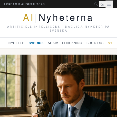
LÖRDAG 8 AUGUSTI 2026
AI
|
Nyheterna
ARTIFICIELL INTELLIGENS · DAGLIGA NYHETER PÅ
SVENSKA
NYHETER
SVERIGE
ARKIV
FORSKNING
BUSINESS
NYHE