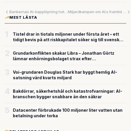
Bankernas AI-kapplöpning hotar säkerheten – experter varnar för farlig brådska
Miljardkampen om AI:s framtid – från flytande datacenter på haven till tysk tekniksatsning
MEST LÄSTA
1
Tistel drar in tiotals miljoner under första året – ett
tidigt bevis på att riskkapitalet söker sig till svensk
försvarsteknik
2
Grundarkonflikten skakar Libra – Jonathan Görtz
lämnar enhörningsbolaget strax efter
miljardvärderingen
3
Voi-grundaren Douglas Stark har byggt hemlig AI-
satsning värd kvarts miljard
4
Bakdörrar, säkerhetshål och katastrofvarningar: AI-
branschen bygger snabbare än den säkrar
5
Datacenter förbrukade 100 miljoner liter vatten utan
betalning under torka