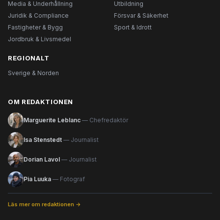
Media & Underhållning
Utbildning
Juridik & Compliance
Försvar & Säkerhet
Fastigheter & Bygg
Sport & Idrott
Jordbruk & Livsmedel
REGIONALT
Sverige & Norden
OM REDAKTIONEN
Marguerite Leblanc
— Chefredaktör
Isa Stenstedt
— Journalist
Dorian Lavol
— Journalist
Pia Luuka
— Fotograf
Läs mer om redaktionen →