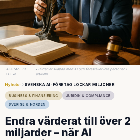
AI-Foto: Pia
•
Bilden är skapad med AI och föreställer inte personen i
Luuka
artikeln.
Nyheter
SVENSKA AI-FÖRETAG LOCKAR MILJONER
BUSINESS & FINANSIERING
JURIDIK & COMPLIANCE
SVERIGE & NORDEN
Endra värderat till över 2
miljarder – när AI