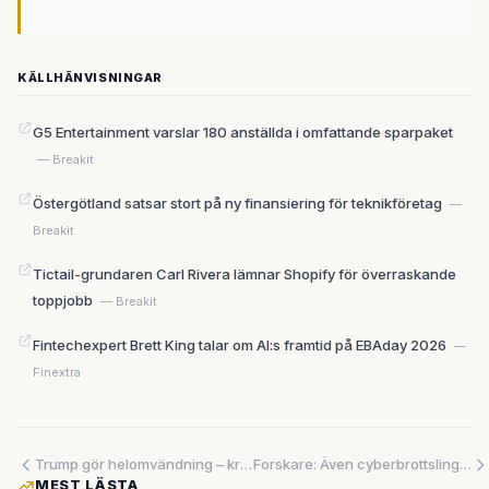
KÄLLHÄNVISNINGAR
G5 Entertainment varslar 180 anställda i omfattande sparpaket
— Breakit
Östergötland satsar stort på ny finansiering för teknikföretag
—
Breakit
Tictail-grundaren Carl Rivera lämnar Shopify för överraskande
toppjobb
— Breakit
Fintechexpert Brett King talar om AI:s framtid på EBAday 2026
—
Finextra
Trump gör helomvändning – kräver nu statlig granskning av AI
Forskare: Även cyberbrottslingar har fått nog av AI-skräp
MEST LÄSTA