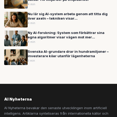
4 min
Nu lär sig AI-system arbeta genom att titta dig
över axeln – tekniken visar
framgångsfrekvenser på över 80 procent
4 min
Ny AI-forskning: System som förbättrar sina
egna algoritmer visar vägen mot mer
självständiga datorer
4 min
Svenska AI-grundare drar in hundramiljoner –
investerare köar utanför lägenheterna
3 min
AI Nyheterna
AI Nyheterna bevakar den senaste utvecklingen inom artificiell
intelligens. Artiklarna syntetiseras från internationella källor och