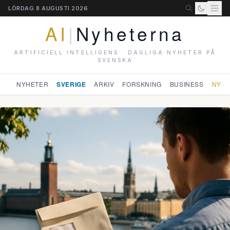
LÖRDAG 8 AUGUSTI 2026
AI
|
Nyheterna
ARTIFICIELL INTELLIGENS · DAGLIGA NYHETER PÅ
SVENSKA
NYHETER
SVERIGE
ARKIV
FORSKNING
BUSINESS
NYHE