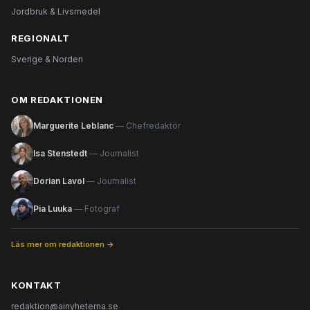
Jordbruk & Livsmedel
REGIONALT
Sverige & Norden
OM REDAKTIONEN
Marguerite Leblanc
— Chefredaktör
Isa Stenstedt
— Journalist
Dorian Lavol
— Journalist
Pia Luuka
— Fotograf
Läs mer om redaktionen →
KONTAKT
redaktion@ainyheterna.se