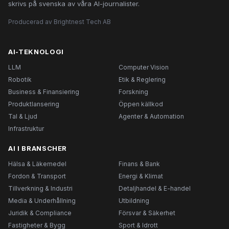
skrivs på svenska av våra AI-journalister.
Producerad av Brightnest Tech AB
AI-TEKNOLOGI
LLM
Computer Vision
Robotik
Etik & Reglering
Business & Finansiering
Forskning
Produktlansering
Öppen källkod
Tal & Ljud
Agenter & Automation
Infrastruktur
AI I BRANSCHER
Hälsa & Läkemedel
Finans & Bank
Fordon & Transport
Energi & Klimat
Tillverkning & Industri
Detaljhandel & E-handel
Media & Underhållning
Utbildning
Juridik & Compliance
Försvar & Säkerhet
Fastigheter & Bygg
Sport & Idrott