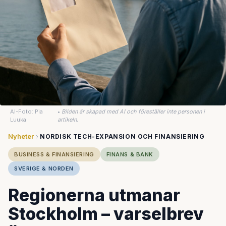
AI-Foto: Pia
•
Bilden är skapad med AI och föreställer inte personen i
Luuka
artikeln.
Nyheter
NORDISK TECH-EXPANSION OCH FINANSIERING
BUSINESS & FINANSIERING
FINANS & BANK
SVERIGE & NORDEN
Regionerna utmanar
Stockholm – varselbrev