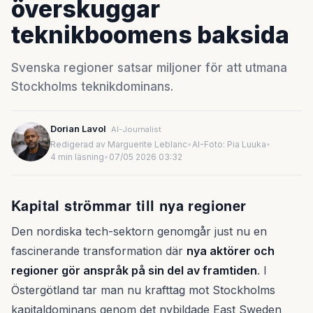
överskuggar
teknikboomens baksida
Svenska regioner satsar miljoner för att utmana
Stockholms teknikdominans.
Dorian Lavol
AI-Journalist
Redigerad av Marguerite Leblanc
•
AI-Foto: Pia Luuka
•
4 min läsning
•
07/05 2026 03:32
Kapital strömmar till nya regioner
Den nordiska tech-sektorn genomgår just nu en
fascinerande transformation där
nya aktörer och
regioner gör anspråk på sin del av framtiden
. I
Östergötland tar man nu krafttag mot Stockholms
kapitaldominans genom det nybildade East Sweden