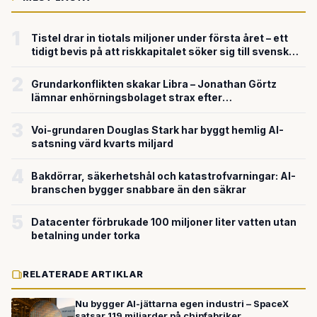
1
Tistel drar in tiotals miljoner under första året – ett
tidigt bevis på att riskkapitalet söker sig till svensk
försvarsteknik
2
Grundarkonflikten skakar Libra – Jonathan Görtz
lämnar enhörningsbolaget strax efter
miljardvärderingen
3
Voi-grundaren Douglas Stark har byggt hemlig AI-
satsning värd kvarts miljard
4
Bakdörrar, säkerhetshål och katastrofvarningar: AI-
branschen bygger snabbare än den säkrar
5
Datacenter förbrukade 100 miljoner liter vatten utan
betalning under torka
RELATERADE ARTIKLAR
Nu bygger AI-jättarna egen industri – SpaceX
satsar 119 miljarder på chipfabriker