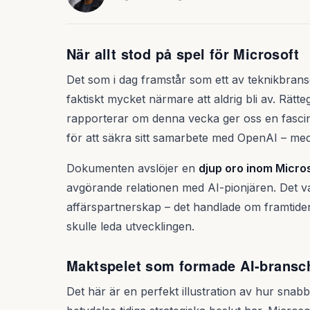
När allt stod på spel för Microsoft
Det som i dag framstår som ett av teknikbran
faktiskt mycket närmare att aldrig bli av. R
rapporterar om denna vecka ger oss en fascin
för att säkra sitt samarbete med OpenAI – me
Dokumenten avslöjer en
djup oro inom Micro
avgörande relationen med AI-pionjären. Det var
affärspartnerskap – det handlade om framtiden 
skulle leda utvecklingen.
Maktspelet som formade AI-bransc
Det här är en perfekt illustration av hur snab