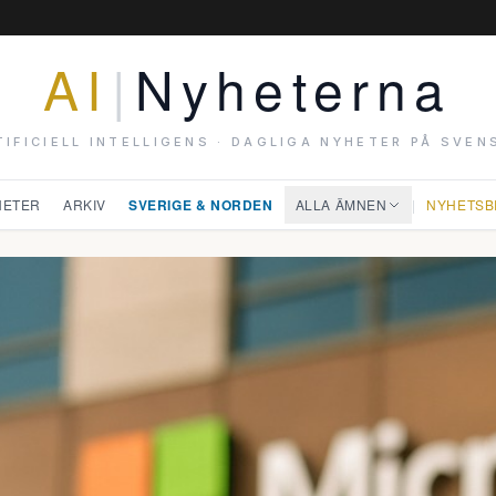
AI
|
Nyheterna
TIFICIELL INTELLIGENS · DAGLIGA NYHETER PÅ SVEN
HETER
ARKIV
SVERIGE & NORDEN
ALLA ÄMNEN
|
NYHETSB