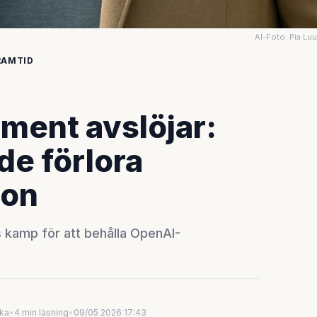
AI-Foto: Pia Lu
RAMTID
ment avslöjar:
de förlora
zon
 kamp för att behålla OpenAI-
uka
•
4 min läsning
•
09/05 2026 17:43