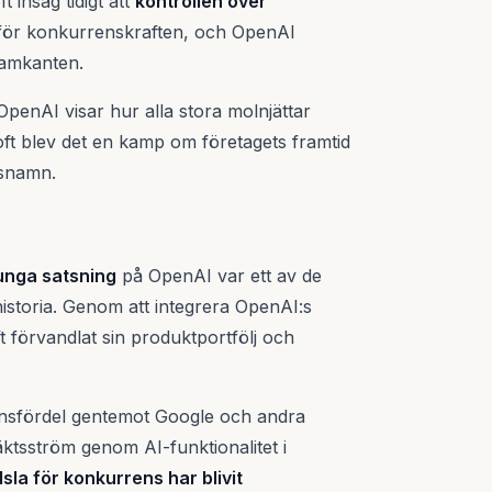
t insåg tidigt att
kontrollen över
 för konkurrenskraften, och OpenAI
ramkanten.
penAI visar hur alla stora molnjättar
oft blev det en kamp om företagets framtid
lsnamn.
tunga satsning
på OpenAI var ett av de
historia. Genom att integrera OpenAI:s
oft förvandlat sin produktportfölj och
ensfördel gentemot Google och andra
täktsström genom AI-funktionalitet i
la för konkurrens har blivit