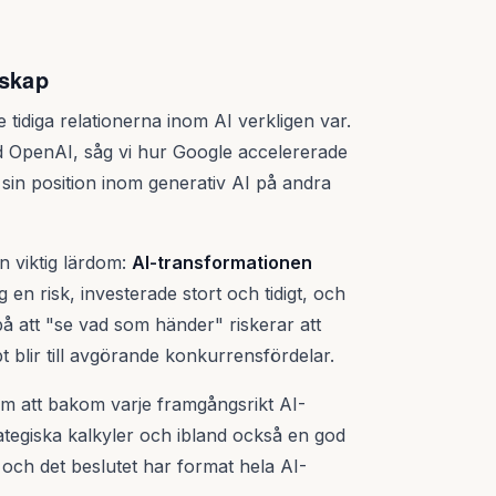
rskap
 tidiga relationerna inom AI verkligen var.
d OpenAI, såg vi hur Google accelererade
sin position inom generativ AI på andra
n viktig lärdom:
AI-transformationen
g en risk, investerade stort och tidigt, och
å att "se vad som händer" riskerar att
 blir till avgörande konkurrensfördelar.
 att bakom varje framgångsrikt AI-
rategiska kalkyler och ibland också en god
 och det beslutet har format hela AI-