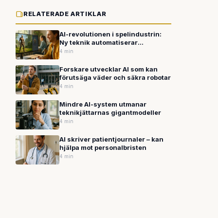
RELATERADE ARTIKLAR
AI-revolutionen i spelindustrin:
Ny teknik automatiserar
animation och utveckling
4 min
Forskare utvecklar AI som kan
förutsäga väder och säkra robotar
4 min
Mindre AI-system utmanar
teknikjättarnas gigantmodeller
4 min
AI skriver patientjournaler – kan
hjälpa mot personalbristen
4 min