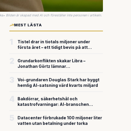
uka
•
Bilden är skapad med AI och föreställer inte personen i artikeln.
MEST LÄSTA
1
Tistel drar in tiotals miljoner under
första året – ett tidigt bevis på att
riskkapitalet söker sig till svensk
försvarsteknik
2
Grundarkonflikten skakar Libra –
Jonathan Görtz lämnar
enhörningsbolaget strax efter
miljardvärderingen
3
Voi-grundaren Douglas Stark har byggt
hemlig AI-satsning värd kvarts miljard
4
Bakdörrar, säkerhetshål och
katastrofvarningar: AI-branschen
bygger snabbare än den säkrar
5
Datacenter förbrukade 100 miljoner liter
vatten utan betalning under torka