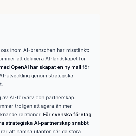
 oss inom AI-branschen har misstänkt:
mer att definiera AI-landskapet för
med OpenAI har skapat en ny mall
för
 AI-utveckling genom strategiska
t.
åg av AI-förvärv och partnerskap.
mer troligen att agera än mer
iknande relationer.
För svenska företag
lera strategiska AI-partnerskap snabbt
rar att hamna utanför när de stora