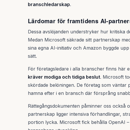
branschledarskap
.
Lärdomar för framtidens AI-partne
Dessa avslöjanden understryker hur kritiska de
Medan Microsoft säkrade sitt partnerskap me
sina egna AI-initiativ och Amazon byggde upp 
sätt.
För företagsledare i alla branscher finns här e
kräver modiga och tidiga beslut
. Microsoft to
skördade belöningen. De företag som väntar p
hamna efter i en bransch där försprång snabbt
Rättegångsdokumenten påminner oss också om
partnerskap ligger intensiva förhandlingar, st
portion lycka. Microsoft fick behålla OpenAI –