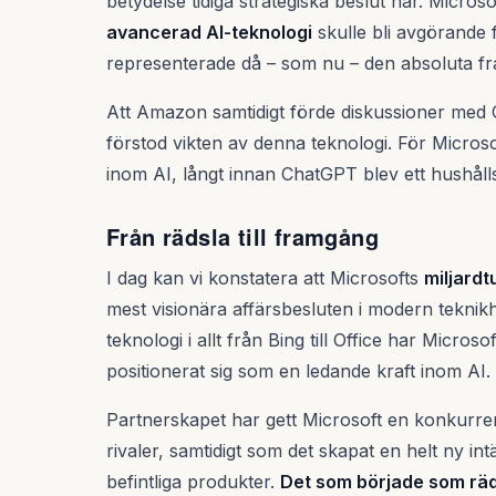
betydelse tidiga strategiska beslut har. Microsof
avancerad AI-teknologi
skulle bli avgörande
representerade då – som nu – den absoluta f
Att Amazon samtidigt förde diskussioner med O
förstod vikten av denna teknologi. För Micros
inom AI, långt innan ChatGPT blev ett hushål
Från rädsla till framgång
I dag kan vi konstatera att Microsofts
miljard
mest visionära affärsbesluten i modern teknik
teknologi i allt från Bing till Office har Micros
positionerat sig som en ledande kraft inom AI.
Partnerskapet har gett Microsoft en konkurr
rivaler, samtidigt som det skapat en helt ny in
befintliga produkter.
Det som började som räds