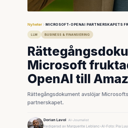
Nyheter
MICROSOFT-OPENAI PARTNERSKAPETS F
LLM
BUSINESS & FINANSIERING
Rättegångsdoku
Microsoft frukta
OpenAI till Ama
Rättegångsdokument avslöjar Microsofts
partnerskapet.
Dorian Lavol
AI-Journalist
Redigerad av Marguerite Leblanc
•
AI-Foto: Pia Lu