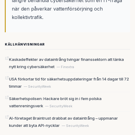
längre behandla cybersäkerhet som en IT-fråga
när den påverkar vattenförsörjning och
kollektivtrafik.
KÄLLHÄNVISNINGAR
Kaskadeffekter av dataintrång tvingar finanssektorn att tänka
nytt kring cybersäkerhet
— Finextra
USA förkortar tid för säkerhetsuppdateringar från 14 dagar till 72
timmar
— SecurityWeek
Säkerhetspolisen: Hackare bröt sig in i fem polska
vattenreningsverk
— SecurityWeek
AI-företaget Braintrust drabbat av dataintrång – uppmanar
kunder att byta API-nycklar
— SecurityWeek