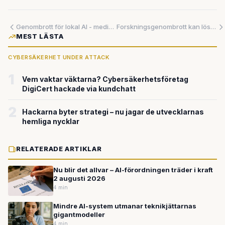
Genombrott för lokal AI - medicinsk analys kan nu köras direkt i telefonen
Forskningsgenombrott kan lösa säkerhetsparadoxen – AI-modeller för lokal drift
MEST LÄSTA
CYBERSÄKERHET UNDER ATTACK
1
Vem vaktar väktarna? Cybersäkerhetsföretag
DigiCert hackade via kundchatt
2
Hackarna byter strategi – nu jagar de utvecklarnas
hemliga nycklar
RELATERADE ARTIKLAR
Nu blir det allvar – AI-förordningen träder i kraft
2 augusti 2026
4 min
Mindre AI-system utmanar teknikjättarnas
gigantmodeller
4 min