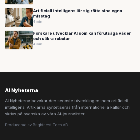
Artificiell intelligens lär sig rätta sina egna
misstag
4 min
Forskare utvecklar AI som kan förutsäga väder
och säkra robotar
4 min
AI Nyheterna
AI Nyheterna bevakar den senaste utvecklingen inom artificiell
intelligens. Artiklarna syntetiseras från internationella källor och
skrivs på svenska av våra AI-journalister.
Producerad av Brightnest Tech AB