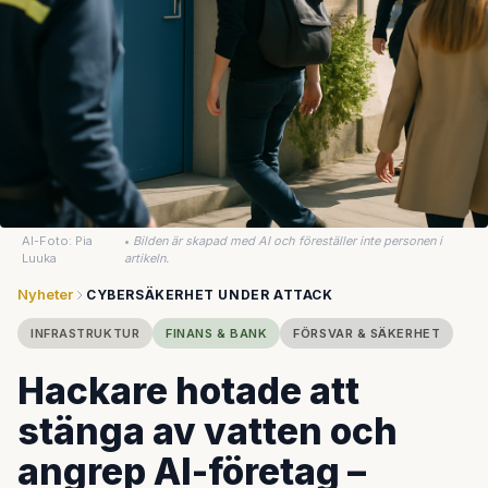
AI-Foto: Pia
•
Bilden är skapad med AI och föreställer inte personen i
Luuka
artikeln.
Nyheter
CYBERSÄKERHET UNDER ATTACK
INFRASTRUKTUR
FINANS & BANK
FÖRSVAR & SÄKERHET
Hackare hotade att
stänga av vatten och
angrep AI-företag –