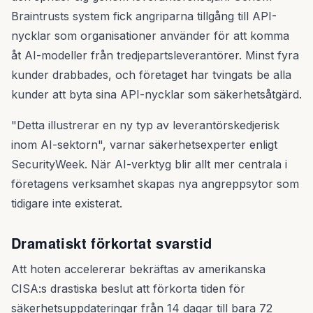
Braintrusts system fick angriparna tillgång till API-
nycklar som organisationer använder för att komma
åt AI-modeller från tredjepartsleverantörer. Minst fyra
kunder drabbades, och företaget har tvingats be alla
kunder att byta sina API-nycklar som säkerhetsåtgärd.
"Detta illustrerar en ny typ av leverantörskedjerisk
inom AI-sektorn", varnar säkerhetsexperter enligt
SecurityWeek. När AI-verktyg blir allt mer centrala i
företagens verksamhet skapas nya angreppsytor som
tidigare inte existerat.
Dramatiskt förkortat svarstid
Att hoten accelererar bekräftas av amerikanska
CISA:s drastiska beslut att förkorta tiden för
säkerhetsuppdateringar från 14 dagar till bara 72