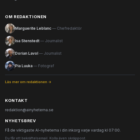
OM REDAKTIONEN
Marguerite Leblanc
— Chefredaktör
Isa Stenstedt
— Journalist
Dorian Lavol
— Journalist
Pia Luuka
— Fotograf
Läs mer om redaktionen →
KONTAKT
redaktion@ainyheterna.se
NYHETSBREV
Få de viktigaste AI-nyheterna i din inkorg varje vardag kl 07:00.
Du får ett bekräftelsemail. Kolla även skräppost.