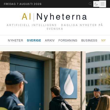
FREDAG 7 AUGUSTI 2026
AI
|
Nyheterna
ARTIFICIELL INTELLIGENS · DAGLIGA NYHETER PÅ
SVENSKA
NYHETER
SVERIGE
ARKIV
FORSKNING
BUSINESS
NYHE