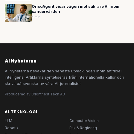
OncoAgent visar vägen mot säkrare AI inom
cancervården
4 min
AI Nyheterna
AI Nyheterna bevakar den senaste utvecklingen inom artificiell
intelligens. Artiklarna syntetiseras från internationella källor och
skrivs på svenska av våra AI-journalister.
Producerad av Brightnest Tech AB
AI-TEKNOLOGI
LLM
Computer Vision
Robotik
Etik & Reglering