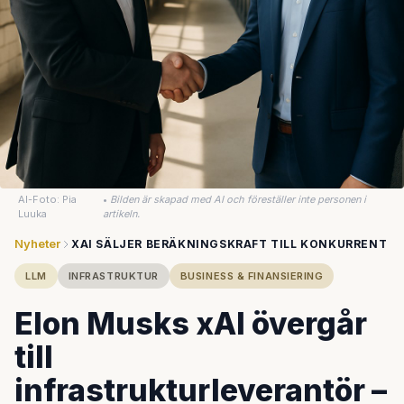
AI-Foto: Pia
•
Bilden är skapad med AI och föreställer inte personen i
Luuka
artikeln.
Nyheter
XAI SÄLJER BERÄKNINGSKRAFT TILL KONKURRENT
LLM
INFRASTRUKTUR
BUSINESS & FINANSIERING
Elon Musks xAI övergår
till
infrastrukturleverantör –