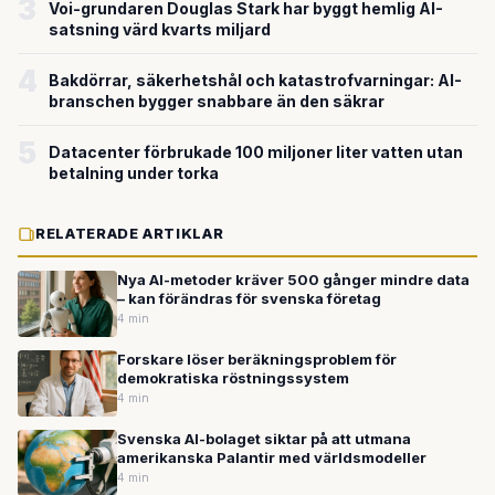
3
Voi-grundaren Douglas Stark har byggt hemlig AI-
satsning värd kvarts miljard
4
Bakdörrar, säkerhetshål och katastrofvarningar: AI-
branschen bygger snabbare än den säkrar
5
Datacenter förbrukade 100 miljoner liter vatten utan
betalning under torka
RELATERADE ARTIKLAR
Nya AI-metoder kräver 500 gånger mindre data
– kan förändras för svenska företag
4 min
Forskare löser beräkningsproblem för
demokratiska röstningssystem
4 min
Svenska AI-bolaget siktar på att utmana
amerikanska Palantir med världsmodeller
4 min