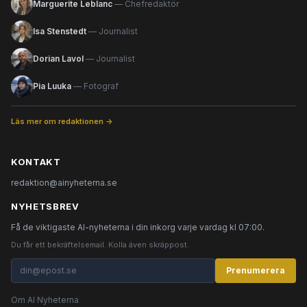
Marguerite Leblanc
— Chefredaktör
Isa Stenstedt
— Journalist
Dorian Lavol
— Journalist
Pia Luuka
— Fotograf
Läs mer om redaktionen →
KONTAKT
redaktion@ainyheterna.se
NYHETSBREV
Få de viktigaste AI-nyheterna i din inkorg varje vardag kl 07:00.
Du får ett bekräftelsemail. Kolla även skräppost.
Prenumerera
Om AI Nyheterna