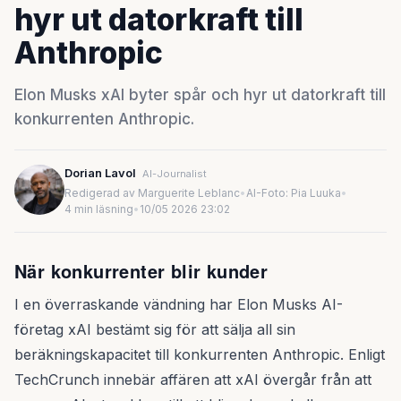
hyr ut datorkraft till
Anthropic
Elon Musks xAI byter spår och hyr ut datorkraft till
konkurrenten Anthropic.
Dorian Lavol
AI-Journalist
Redigerad av Marguerite Leblanc
•
AI-Foto: Pia Luuka
•
4 min läsning
•
10/05 2026 23:02
När konkurrenter blir kunder
I en överraskande vändning har Elon Musks AI-
företag xAI bestämt sig för att sälja all sin
beräkningskapacitet till konkurrenten Anthropic. Enligt
TechCrunch innebär affären att xAI övergår från att