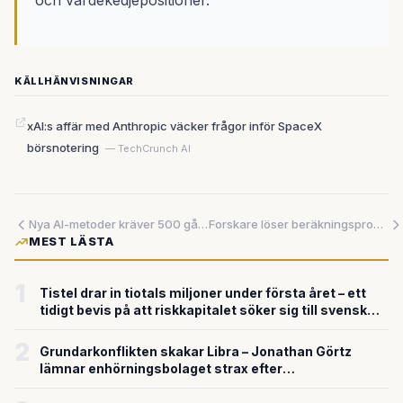
och värdekedjepositioner.
KÄLLHÄNVISNINGAR
xAI:s affär med Anthropic väcker frågor inför SpaceX
börsnotering
— TechCrunch AI
Nya AI-metoder kräver 500 gånger mindre data – kan förändras för svenska företag
Forskare löser beräkningsproblem för demokratiska röstningssystem
MEST LÄSTA
1
Tistel drar in tiotals miljoner under första året – ett
tidigt bevis på att riskkapitalet söker sig till svensk
försvarsteknik
2
Grundarkonflikten skakar Libra – Jonathan Görtz
lämnar enhörningsbolaget strax efter
miljardvärderingen