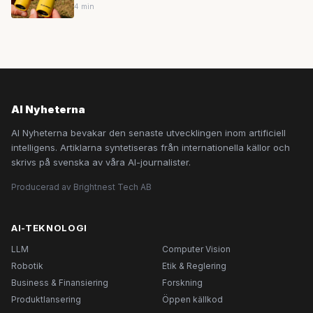
miljardtillskott
4 min
AI Nyheterna
AI Nyheterna bevakar den senaste utvecklingen inom artificiell
intelligens. Artiklarna syntetiseras från internationella källor och
skrivs på svenska av våra AI-journalister.
Producerad av Brightnest Tech AB
AI-TEKNOLOGI
LLM
Computer Vision
Robotik
Etik & Reglering
Business & Finansiering
Forskning
Produktlansering
Öppen källkod