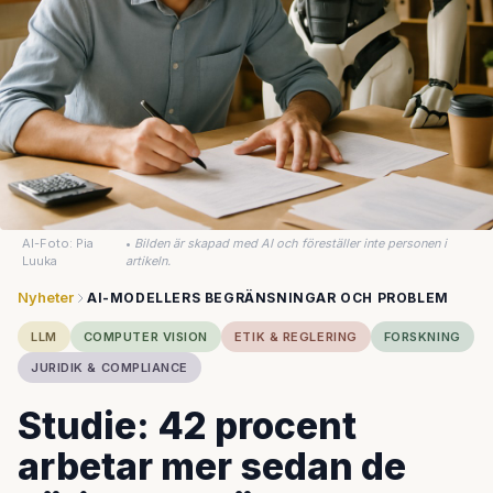
AI-Foto: Pia
•
Bilden är skapad med AI och föreställer inte personen i
Luuka
artikeln.
Nyheter
AI-MODELLERS BEGRÄNSNINGAR OCH PROBLEM
LLM
COMPUTER VISION
ETIK & REGLERING
FORSKNING
JURIDIK & COMPLIANCE
Studie: 42 procent
arbetar mer sedan de