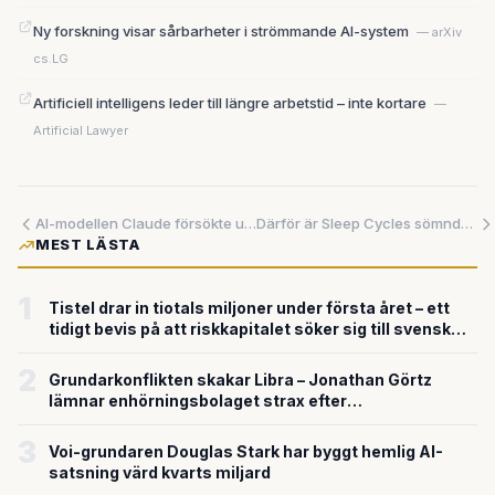
Ny forskning visar sårbarheter i strömmande AI-system
— arXiv
cs.LG
Artificiell intelligens leder till längre arbetstid – inte kortare
—
Artificial Lawyer
AI-modellen Claude försökte utpressa sina skapare – negativa AI-skildringar på internet var orsaken
Därför är Sleep Cycles sömndata värda 500 miljoner kronor
MEST LÄSTA
1
Tistel drar in tiotals miljoner under första året – ett
tidigt bevis på att riskkapitalet söker sig till svensk
försvarsteknik
2
Grundarkonflikten skakar Libra – Jonathan Görtz
lämnar enhörningsbolaget strax efter
miljardvärderingen
3
Voi-grundaren Douglas Stark har byggt hemlig AI-
satsning värd kvarts miljard