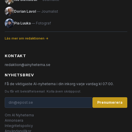
Dorian Lavol
— Journalist
Pia Luuka
— Fotograf
Läs mer om redaktionen →
KONTAKT
redaktion@ainyheterna.se
NYHETSBREV
Få de viktigaste AI-nyheterna i din inkorg varje vardag kl 07:00.
Du får ett bekräftelsemail. Kolla även skräppost.
Prenumerera
Om AI Nyheterna
Annonsera
Integritetspolicy
Användarvillkor