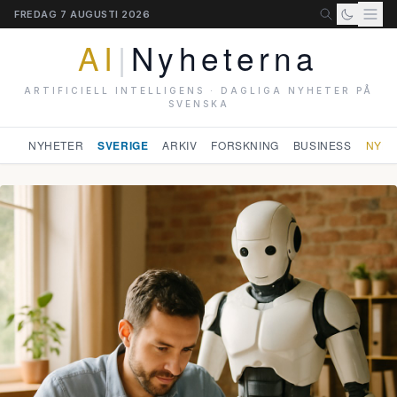
FREDAG 7 AUGUSTI 2026
AI
|
Nyheterna
ARTIFICIELL INTELLIGENS · DAGLIGA NYHETER PÅ
SVENSKA
NYHETER
SVERIGE
ARKIV
FORSKNING
BUSINESS
NYHE