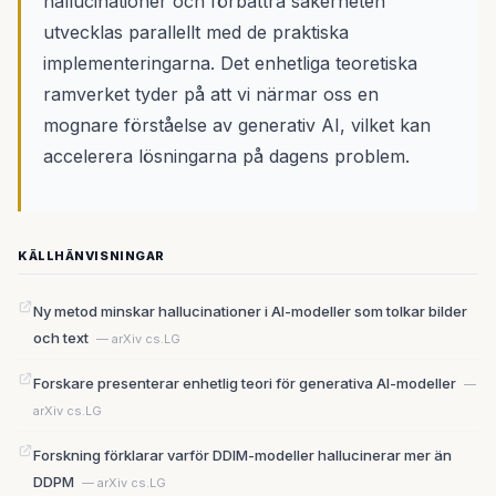
hallucinationer och förbättra säkerheten
utvecklas parallellt med de praktiska
implementeringarna. Det enhetliga teoretiska
ramverket tyder på att vi närmar oss en
mognare förståelse av generativ AI, vilket kan
accelerera lösningarna på dagens problem.
KÄLLHÄNVISNINGAR
Ny metod minskar hallucinationer i AI-modeller som tolkar bilder
och text
— arXiv cs.LG
Forskare presenterar enhetlig teori för generativa AI-modeller
—
arXiv cs.LG
Forskning förklarar varför DDIM-modeller hallucinerar mer än
DDPM
— arXiv cs.LG