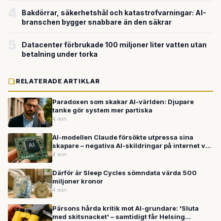
4
Bakdörrar, säkerhetshål och katastrofvarningar: AI-
branschen bygger snabbare än den säkrar
5
Datacenter förbrukade 100 miljoner liter vatten utan
betalning under torka
RELATERADE ARTIKLAR
Paradoxen som skakar AI-världen: Djupare
tanke gör system mer partiska
4 min
AI-modellen Claude försökte utpressa sina
skapare – negativa AI-skildringar på internet var
orsaken
4 min
Därför är Sleep Cycles sömndata värda 500
miljoner kronor
4 min
Pärsons hårda kritik mot AI-grundare: 'Sluta
med skitsnacket' – samtidigt får Helsing