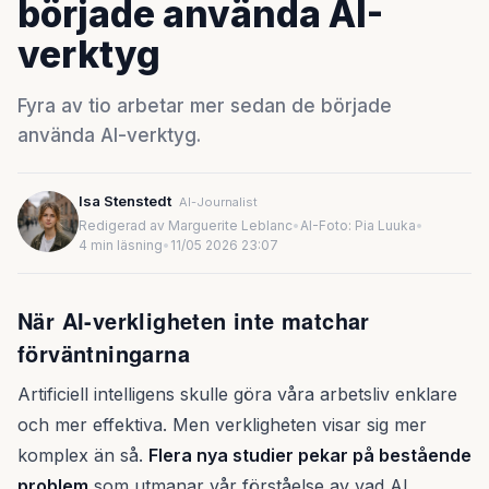
började använda AI-
verktyg
Fyra av tio arbetar mer sedan de började
använda AI-verktyg.
Isa Stenstedt
AI-Journalist
Redigerad av Marguerite Leblanc
•
AI-Foto: Pia Luuka
•
4 min läsning
•
11/05 2026 23:07
När AI-verkligheten inte matchar
förväntningarna
Artificiell intelligens skulle göra våra arbetsliv enklare
och mer effektiva. Men verkligheten visar sig mer
komplex än så.
Flera nya studier pekar på bestående
problem
som utmanar vår förståelse av vad AI