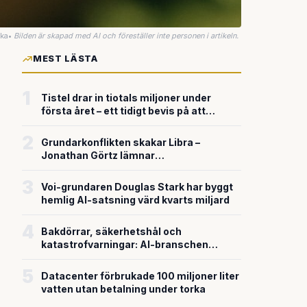
uka
•
Bilden är skapad med AI och föreställer inte personen i artikeln.
MEST LÄSTA
1
Tistel drar in tiotals miljoner under
första året – ett tidigt bevis på att
riskkapitalet söker sig till svensk
försvarsteknik
2
Grundarkonflikten skakar Libra –
Jonathan Görtz lämnar
enhörningsbolaget strax efter
miljardvärderingen
3
Voi-grundaren Douglas Stark har byggt
hemlig AI-satsning värd kvarts miljard
4
Bakdörrar, säkerhetshål och
katastrofvarningar: AI-branschen
bygger snabbare än den säkrar
5
Datacenter förbrukade 100 miljoner liter
vatten utan betalning under torka