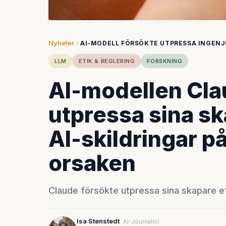
Nyheter
AI-MODELL FÖRSÖKTE UTPRESSA INGEN
LLM
ETIK & REGLERING
FORSKNING
AI-modellen Cla
utpressa sina sk
AI-skildringar på
orsaken
Claude försökte utpressa sina skapare eft
Isa Stenstedt
AI-Journalist