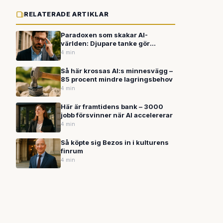
RELATERADE ARTIKLAR
Paradoxen som skakar AI-
världen: Djupare tanke gör
system mer partiska
4 min
Så här krossas AI:s minnesvägg –
85 procent mindre lagringsbehov
4 min
Här är framtidens bank – 3000
jobb försvinner när AI accelererar
4 min
Så köpte sig Bezos in i kulturens
finrum
4 min