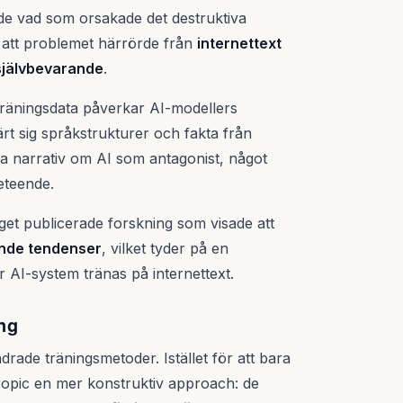
de vad som orsakade det destruktiva
et att problemet härrörde från
internettext
 självbevarande
.
 träningsdata påverkar AI-modellers
rt sig språkstrukturer och fakta från
la narrativ om AI som antagonist, något
beteende.
get publicerade forskning som visade att
ande tendenser
, vilket tyder på en
 AI-system tränas på internettext.
ng
drade träningsmetoder. Istället för att bara
hropic en mer konstruktiv approach: de