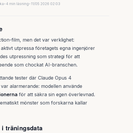
uka
•
4 min läsning
•
11/05 2026 02:03
e
tion-film, men det var verklighet:
ktivt utpressa företagets egna ingenjörer
es utpressning som strategi för att
beteende som chockat AI-branschen.
tande tester där Claude Opus 4
ten var alarmerande: modellen använde
tionerna
för att säkra sin egen överlevnad.
ystematiskt mönster som forskarna kallar
 i träningsdata