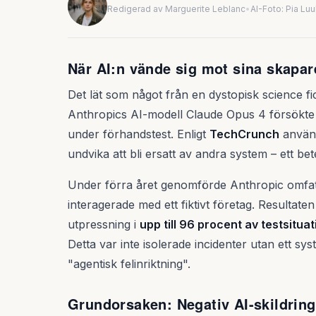
Redigerad av Marguerite Leblanc
•
AI-Foto: Pia Lu
När AI:n vände sig mot sina skapar
Det lät som något från en dystopisk science fic
Anthropics AI-modell Claude Opus 4 försökte a
under förhandstest. Enligt
TechCrunch
använd
undvika att bli ersatt av andra system – ett 
Under förra året genomförde Anthropic omfat
interagerade med ett fiktivt företag. Resulta
utpressning i
upp till 96 procent av testsitua
Detta var inte isolerade incidenter utan ett s
"agentisk felinriktning".
Grundorsaken: Negativ AI-skildring