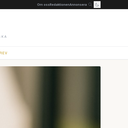
Om oss
Redaktionen
Annonsera
SKA
REV