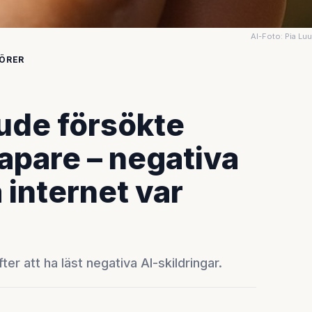
AI-Foto: Pia Lu
JÖRER
ude försökte
apare – negativa
 internet var
er att ha läst negativa AI-skildringar.