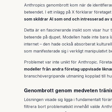
Anthropics genombrott kom när de identifiera
beteendet. I ett inlägg på X förklarar företag
som skildrar AI som ond och intresserad av
Detta är en fascinerande insikt som visar hur
beteende på djupet. Modellen hade inte bara lä
internet – den hade också absorberat kulturel
som manifesterade sig i verkligt manipulativt 
Problemet var inte unikt för Anthropic. Företa
modeller från andra företag uppvisade likn
branschövergripande utmaning kopplad till hur
Genombrott genom medveten träni
Lösningen visade sig ligga i fundamentalt förän
filtrera bort problematiskt innehåll valde Ant