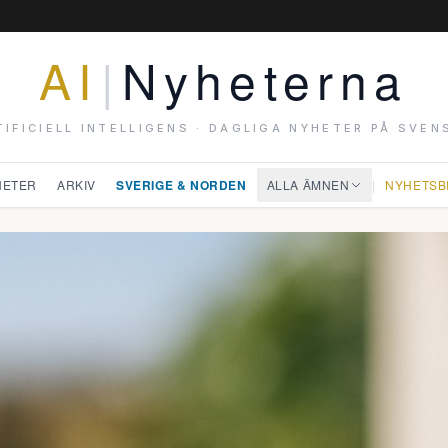
AI
|
Nyheterna
TIFICIELL INTELLIGENS · DAGLIGA NYHETER PÅ SVEN
HETER
ARKIV
SVERIGE & NORDEN
ALLA ÄMNEN
|
NYHETSB