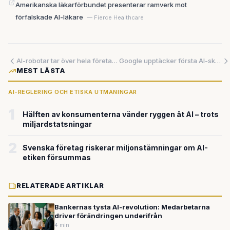
Amerikanska läkarförbundet presenterar ramverk mot
förfalskade AI-läkare
— Fierce Healthcare
AI-robotar tar över hela företag – svenska jobb hotade i omvälvningen
Google upptäcker första AI-skapade cyberattacken – det digitala vapenkappløbet går in i ny fas
MEST LÄSTA
AI-REGLERING OCH ETISKA UTMANINGAR
1
Hälften av konsumenterna vänder ryggen åt AI – trots
miljardstatsningar
2
Svenska företag riskerar miljonstämningar om AI-
etiken försummas
RELATERADE ARTIKLAR
Bankernas tysta AI-revolution: Medarbetarna
driver förändringen underifrån
4 min