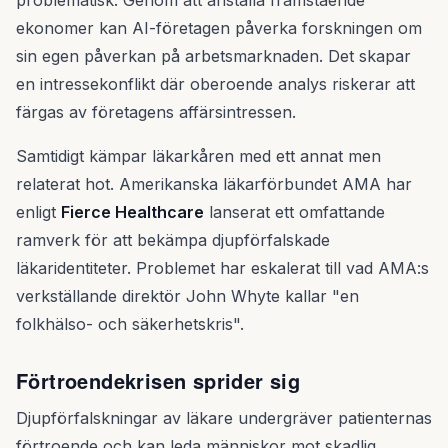
problematisk. Genom att anställa framstående
ekonomer kan AI-företagen påverka forskningen om
sin egen påverkan på arbetsmarknaden. Det skapar
en intressekonflikt där oberoende analys riskerar att
färgas av företagens affärsintressen.
Samtidigt kämpar läkarkåren med ett annat men
relaterat hot. Amerikanska läkarförbundet AMA har
enligt
Fierce Healthcare
lanserat ett omfattande
ramverk för att bekämpa djupförfalskade
läkaridentiteter. Problemet har eskalerat till vad AMA:s
verkställande direktör John Whyte kallar "en
folkhälso- och säkerhetskris".
Förtroendekrisen sprider sig
Djupförfalskningar av läkare undergräver patienternas
förtroende och kan leda människor mot skadlig,