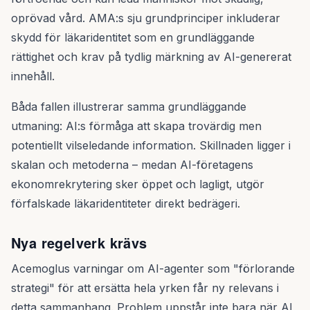
oprövad vård. AMA:s sju grundprinciper inkluderar
skydd för läkaridentitet som en grundläggande
rättighet och krav på tydlig märkning av AI-genererat
innehåll.
Båda fallen illustrerar samma grundläggande
utmaning: AI:s förmåga att skapa trovärdig men
potentiellt vilseledande information. Skillnaden ligger i
skalan och metoderna – medan AI-företagens
ekonomrekrytering sker öppet och lagligt, utgör
förfalskade läkaridentiteter direkt bedrägeri.
Nya regelverk krävs
Acemoglus varningar om AI-agenter som "förlorande
strategi" för att ersätta hela yrken får ny relevans i
detta sammanhang. Problem uppstår inte bara när AI