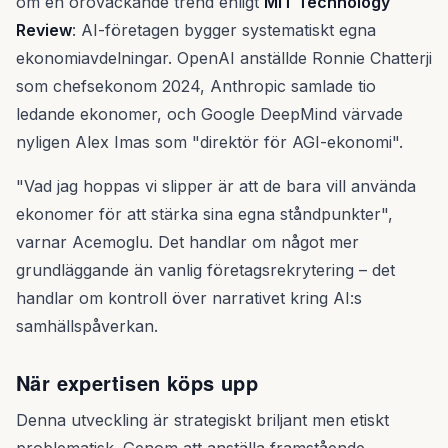
om en oroväckande trend enligt
MIT Technology
Review
: AI-företagen bygger systematiskt egna
ekonomiavdelningar. OpenAI anställde Ronnie Chatterji
som chefsekonom 2024, Anthropic samlade tio
ledande ekonomer, och Google DeepMind värvade
nyligen Alex Imas som "direktör för AGI-ekonomi".
"Vad jag hoppas vi slipper är att de bara vill använda
ekonomer för att stärka sina egna ståndpunkter",
varnar Acemoglu. Det handlar om något mer
grundläggande än vanlig företagsrekrytering – det
handlar om kontroll över narrativet kring AI:s
samhällspåverkan.
När expertisen köps upp
Denna utveckling är strategiskt briljant men etiskt