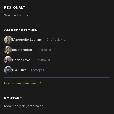
REGIONALT
Sverige & Norden
OM REDAKTIONEN
Marguerite Leblanc
— Chefredaktör
Isa Stenstedt
— Journalist
Dorian Lavol
— Journalist
Pia Luuka
— Fotograf
Läs mer om redaktionen →
KONTAKT
redaktion@ainyheterna.se