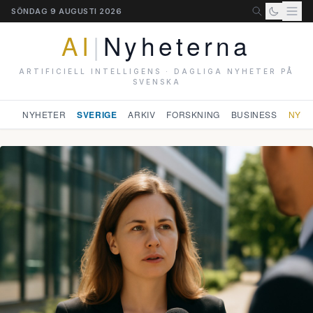
SÖNDAG 9 AUGUSTI 2026
AI
|
Nyheterna
ARTIFICIELL INTELLIGENS · DAGLIGA NYHETER PÅ
SVENSKA
NYHETER
SVERIGE
ARKIV
FORSKNING
BUSINESS
NYHE