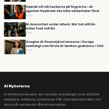
OpenAI vill slå hackarna på fingrarna – AI-
agenten Daybreak ska hitta sårbarheter först
4 min
AI-branschen under attack: När hot utifrån
möter fusk inifrån
4 min
Googles AI-finanstjänst lanseras i Europa
samtidigt som första AI-banken godkänns i USA
4 min
AI Nyheterna
AI Nyheterna bevakar den senaste utvecklingen inom artificiell
intelligens. Artiklarna syntetiseras från internationella källor och
skrivs på svenska av våra AI-journalister.