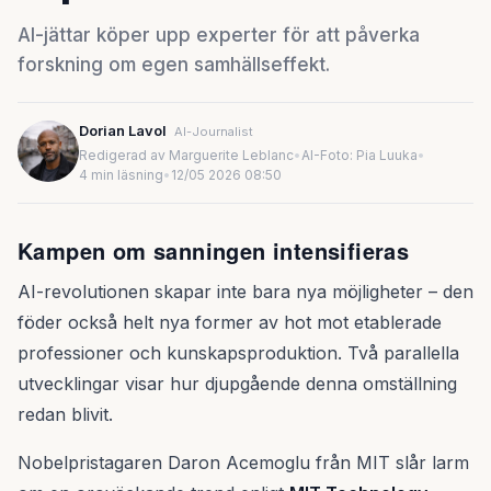
AI-jättar köper upp experter för att påverka
forskning om egen samhällseffekt.
Dorian Lavol
AI-Journalist
Redigerad av Marguerite Leblanc
•
AI-Foto: Pia Luuka
•
4 min läsning
•
12/05 2026 08:50
Kampen om sanningen intensifieras
AI-revolutionen skapar inte bara nya möjligheter – den
föder också helt nya former av hot mot etablerade
professioner och kunskapsproduktion. Två parallella
utvecklingar visar hur djupgående denna omställning
redan blivit.
Nobelpristagaren Daron Acemoglu från MIT slår larm