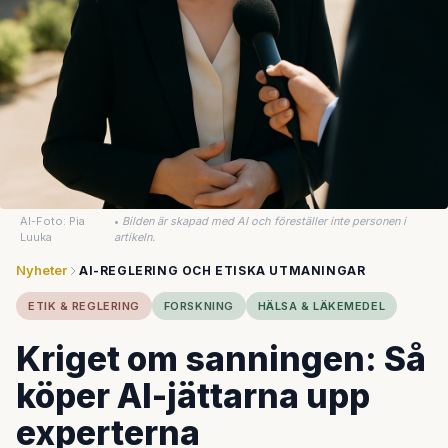
AI-Foto: Pia
•
Bilden är skapad med AI och föreställer inte personen i
Luuka
artikeln.
Nyheter
AI-REGLERING OCH ETISKA UTMANINGAR
ETIK & REGLERING
FORSKNING
HÄLSA & LÄKEMEDEL
Kriget om sanningen: Så
köper AI-jättarna upp
experterna