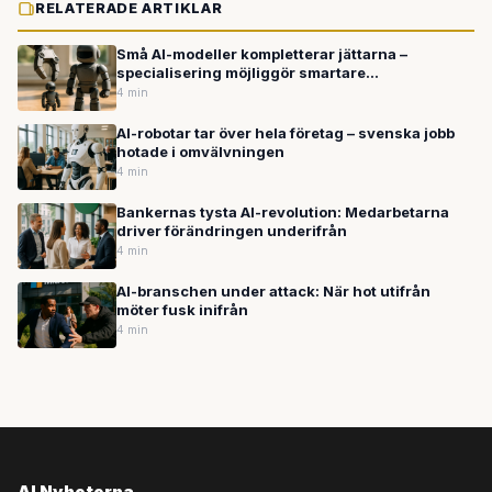
RELATERADE ARTIKLAR
Små AI-modeller kompletterar jättarna –
specialisering möjliggör smartare
arbetsfördelning
4 min
AI-robotar tar över hela företag – svenska jobb
hotade i omvälvningen
4 min
Bankernas tysta AI-revolution: Medarbetarna
driver förändringen underifrån
4 min
AI-branschen under attack: När hot utifrån
möter fusk inifrån
4 min
AI Nyheterna