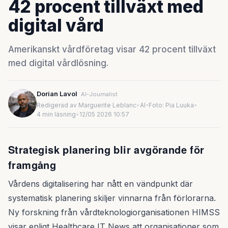
42 procent tillväxt med
digital vård
Amerikanskt vårdföretag visar 42 procent tillväxt
med digital vårdlösning.
Dorian Lavol
AI-Journalist
Redigerad av Marguerite Leblanc
•
AI-Foto: Pia Luuka
•
4 min läsning
•
12/05 2026 10:57
Strategisk planering blir avgörande för
framgång
Vårdens digitalisering har nått en vändpunkt där
systematisk planering skiljer vinnarna från förlorarna.
Ny forskning från vårdteknologiorganisationen HIMSS
visar enligt Healthcare IT News att organisationer som