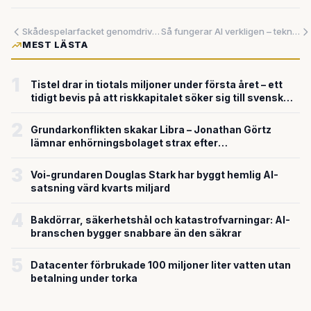
Skådespelarfacket genomdriver AI-skydd – begränsar digitala kopior i Hollywood
Så fungerar AI verkligen – teknikjournalistens år med AI-verktyg avslöjar sanningen
MEST LÄSTA
1
Tistel drar in tiotals miljoner under första året – ett
tidigt bevis på att riskkapitalet söker sig till svensk
försvarsteknik
2
Grundarkonflikten skakar Libra – Jonathan Görtz
lämnar enhörningsbolaget strax efter
miljardvärderingen
3
Voi-grundaren Douglas Stark har byggt hemlig AI-
satsning värd kvarts miljard
4
Bakdörrar, säkerhetshål och katastrofvarningar: AI-
branschen bygger snabbare än den säkrar
5
Datacenter förbrukade 100 miljoner liter vatten utan
betalning under torka