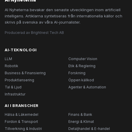
AI Nyheterna bevakar den senaste utvecklingen inom artificiell
intelligens. Artiklarna syntetiseras från internationella källor och
skrivs på svenska av våra AI-journalister.
Producerad av Brightnest Tech AB
AI-TEKNOLOGI
LLM
Computer Vision
Robotik
Etik & Reglering
Business & Finansiering
Forskning
Produktlansering
Öppen källkod
Tal & Ljud
Agenter & Automation
Infrastruktur
AI I BRANSCHER
Hälsa & Läkemedel
Finans & Bank
Fordon & Transport
Energi & Klimat
Tillverkning & Industri
Detaljhandel & E-handel