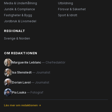
Media & Underhållning
Utbildning
Juridik & Compliance
Försvar & Säkerhet
Fastigheter & Bygg
Sport & Idrott
Jordbruk & Livsmedel
REGIONALT
Sverige & Norden
OM REDAKTIONEN
Marguerite Leblanc
— Chefredaktör
Isa Stenstedt
— Journalist
Dorian Lavol
— Journalist
Pia Luuka
— Fotograf
Läs mer om redaktionen →