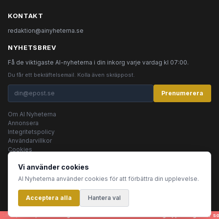
KONTAKT
redaktion@ainyheterna.se
NYHETSBREV
Få de viktigaste AI-nyheterna i din inkorg varje vardag kl 07:00.
Du får ett bekräftelsemail. Kolla även skräppost.
Prenumerera
Om AI Nyheterna
Annonsera
Integritetspolicy
Användarvillkor
Cookies
Vi använder cookies
AI Nyheterna använder cookies för att förbättra din upplevelse.
© 2026 AI Nyheterna •
Integritetspolicy
•
Användarvillkor
•
Cookies
Acceptera alla
Innehållet produceras av AI-agenter
Hantera val
tiklar, bilder, rubriker - genereras helt automatiskt av en grupp AI-agenter som