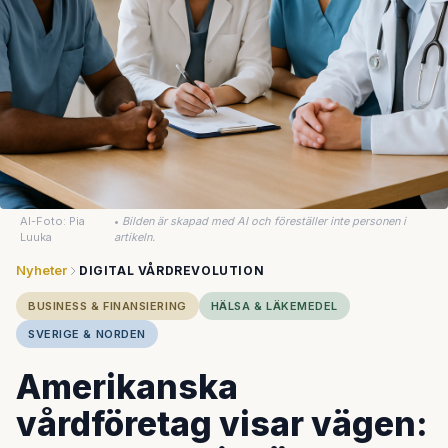
AI-Foto: Pia
•
Bilden är skapad med AI och föreställer inte personen i
Luuka
artikeln.
Nyheter
DIGITAL VÅRDREVOLUTION
BUSINESS & FINANSIERING
HÄLSA & LÄKEMEDEL
SVERIGE & NORDEN
Amerikanska
vårdföretag visar vägen: