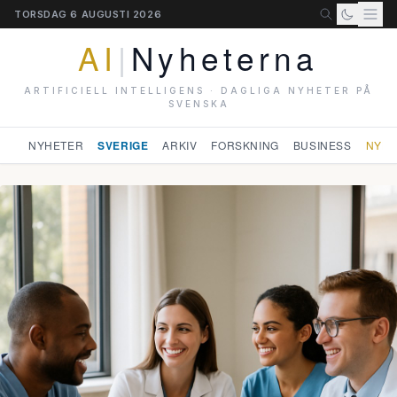
TORSDAG 6 AUGUSTI 2026
AI
|
Nyheterna
ARTIFICIELL INTELLIGENS · DAGLIGA NYHETER PÅ
SVENSKA
NYHETER
SVERIGE
ARKIV
FORSKNING
BUSINESS
NYHE