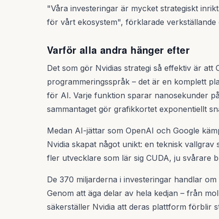
"Våra investeringar är mycket strategiskt inri
för vårt ekosystem", förklarade verkställand
Varför alla andra hänger efter
Det som gör Nvidias strategi så effektiv är att
programmeringsspråk – det är en komplett pl
för AI. Varje funktion sparar nanosekunder på
sammantaget gör grafikkortet exponentiellt s
Medan AI-jättar som OpenAI och Google kämpa
Nvidia skapat något unikt: en teknisk vallgrav 
fler utvecklare som lär sig CUDA, ju svårare bli
De 370 miljarderna i investeringar handlar om
Genom att äga delar av hela kedjan – från moln
säkerställer Nvidia att deras plattform förblir 