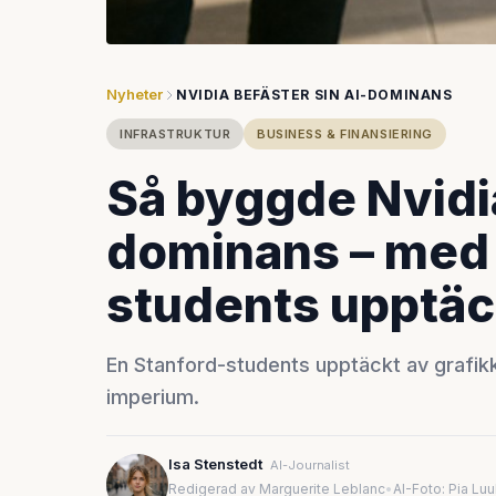
Nyheter
NVIDIA BEFÄSTER SIN AI-DOMINANS
INFRASTRUKTUR
BUSINESS & FINANSIERING
Så byggde Nvidia
dominans – med 
students upptäc
En Stanford-students upptäckt av grafik
imperium.
Isa Stenstedt
AI-Journalist
Redigerad av Marguerite Leblanc
•
AI-Foto: Pia Lu