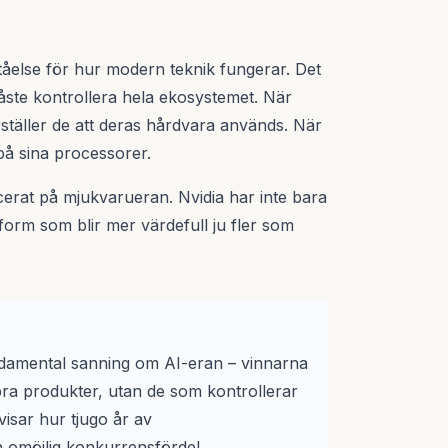
ståelse för hur modern teknik fungerar. Det
åste kontrollera hela ekosystemet. När
rställer de att deras hårdvara används. När
på sina processorer.
cerat på mjukvarueran. Nvidia har inte bara
form som blir mer värdefull ju fler som
undamental sanning om AI-eran – vinnarna
ra produkter, utan de som kontrollerar
isar hur tjugo år av
 omöjlig konkurrensfördel.