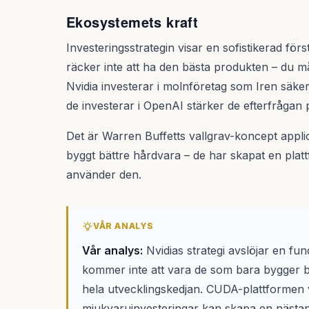
Ekosystemets kraft
Investeringsstrategin visar en sofistikerad för
räcker inte att ha den bästa produkten – du m
Nvidia investerar i molnföretag som Iren säke
de investerar i OpenAI stärker de efterfrågan 
Det är Warren Buffetts vallgrav-koncept appli
byggt bättre hårdvara – de har skapat en platt
använder den.
VÅR ANALYS
Vår analys:
Nvidias strategi avslöjar en f
kommer inte att vara de som bara bygger b
hela utvecklingskedjan. CUDA-plattformen v
mjukvaruinvesteringar kan skapa en nästan