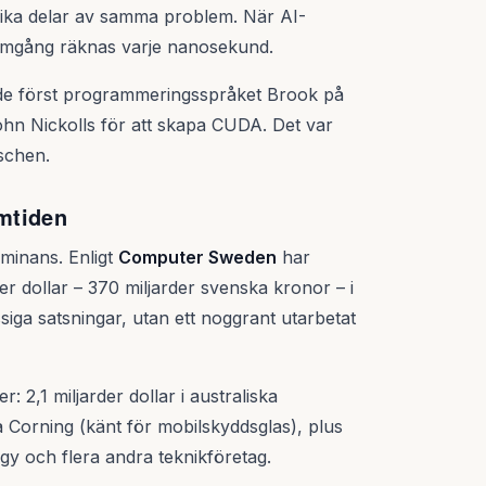
lika delar av samma problem. När AI-
 omgång räknas varje nanosekund.
ade först programmeringsspråket Brook på
hn Nickolls för att skapa CUDA. Det var
schen.
amtiden
minans. Enligt
Computer Sweden
har
der dollar – 370 miljarder svenska kronor – i
siga satsningar, utan ett noggrant utarbetat
2,1 miljarder dollar i australiska
a Corning (känt för mobilskyddsglas), plus
y och flera andra teknikföretag.