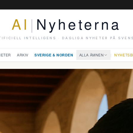
AI
|
Nyheterna
TIFICIELL INTELLIGENS · DAGLIGA NYHETER PÅ SVEN
HETER
ARKIV
SVERIGE & NORDEN
ALLA ÄMNEN
|
NYHETSB