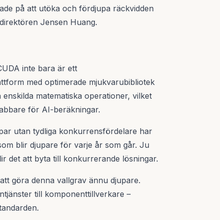
ktade på att utöka och fördjupa räckvidden
e direktören Jensen Huang.
 CUDA inte bara är ett
attform med optimerade mjukvarubibliotek
 enskilda matematiska operationer, vilket
nabbare för AI-beräkningar.
r utan tydliga konkurrensfördelare har
som blir djupare för varje år som går. Ju
r det att byta till konkurrerande lösningar.
 att göra denna vallgrav ännu djupare.
tjänster till komponenttillverkare –
standarden.