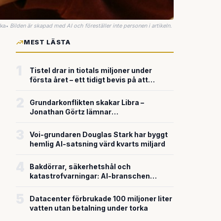
uka
•
Bilden är skapad med AI och föreställer inte personen i artikeln.
MEST LÄSTA
1
Tistel drar in tiotals miljoner under
första året – ett tidigt bevis på att
riskkapitalet söker sig till svensk
försvarsteknik
2
Grundarkonflikten skakar Libra –
Jonathan Görtz lämnar
enhörningsbolaget strax efter
miljardvärderingen
3
Voi-grundaren Douglas Stark har byggt
hemlig AI-satsning värd kvarts miljard
4
Bakdörrar, säkerhetshål och
katastrofvarningar: AI-branschen
bygger snabbare än den säkrar
5
Datacenter förbrukade 100 miljoner liter
vatten utan betalning under torka