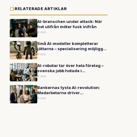
RELATERADE ARTIKLAR
AI-branschen under attack: När
hot utifrån möter fusk inifrån
4 min
Små AI-modeller kompletterar
jättarna – specialisering möjliggör
smartare arbetsfördelning
4 min
AI-robotar tar över hela företag –
svenska jobb hotade i
omvälvningen
4 min
Bankernas tysta AI-revolution:
Medarbetarna driver
förändringen underifrån
4 min