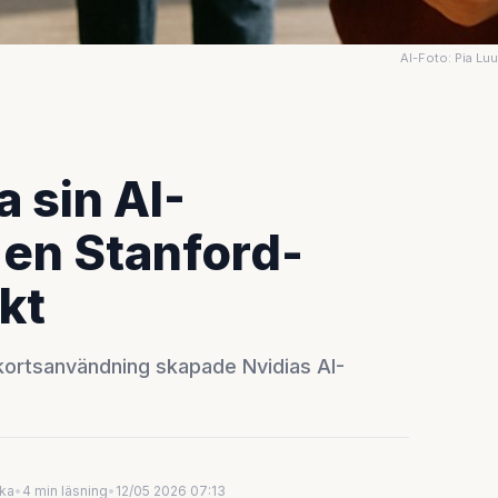
AI-Foto: Pia Lu
 sin AI-
en Stanford-
kt
kortsanvändning skapade Nvidias AI-
uka
•
4 min läsning
•
12/05 2026 07:13