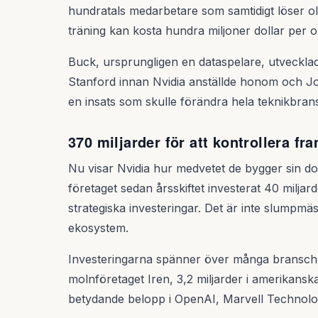
hundratals medarbetare som samtidigt löser o
träning kan kosta hundra miljoner dollar per
Buck, ursprungligen en dataspelare, utveckl
Stanford innan Nvidia anställde honom och Jo
en insats som skulle förändra hela teknikbran
370 miljarder för att kontrollera fr
Nu visar Nvidia hur medvetet de bygger sin do
företaget sedan årsskiftet investerat 40 miljar
strategiska investeringar. Det är inte slumpmäs
ekosystem.
Investeringarna spänner över många branscher: 
molnföretaget Iren, 3,2 miljarder i amerikansk
betydande belopp i OpenAI, Marvell Technolog