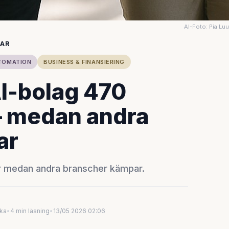
AI-Foto: Pia Lu
GAR
TOMATION
BUSINESS & FINANSIERING
AI-bolag 470
 – medan andra
ar
or medan andra branscher kämpar.
uka
•
4 min läsning
•
13/05 2026 02:06