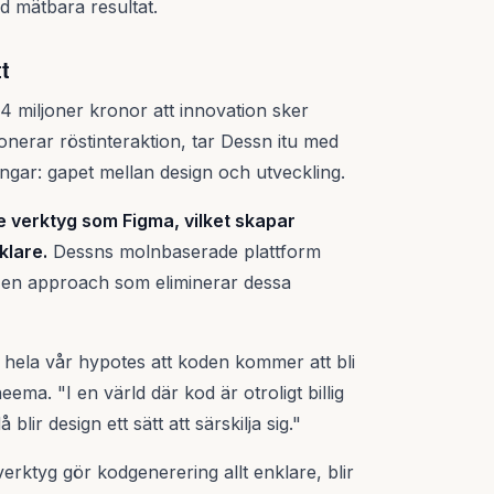
d mätbara resultat.
t
44 miljoner kronor att innovation sker
onerar röstinteraktion, tar Dessn itu med
ngar: gapet mellan design och utveckling.
de verktyg som Figma, vilket skapar
klare.
Dessns molnbaserade plattform
– en approach som eliminerar dessa
r hela vår hypotes att koden kommer att bli
a. "I en värld där kod är otroligt billig
r design ett sätt att särskilja sig."
verktyg gör kodgenerering allt enklare, blir