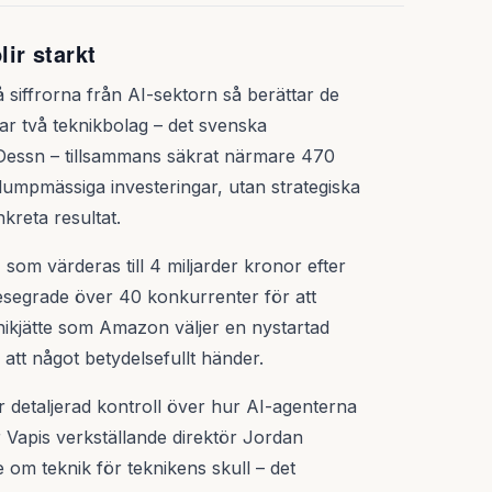
lir starkt
 siffrorna från AI-sektorn så berättar de
ar två teknikbolag – det svenska
 Dessn – tillsammans säkrat närmare 470
 slumpmässiga investeringar, utan strategiska
kreta resultat.
 som värderas till 4 miljarder kronor efter
besegrade över 40 konkurrenter för att
nikjätte som Amazon väljer en nystartad
 att något betydelsefullt händer.
r detaljerad kontroll över hur AI-agenterna
ar Vapis verkställande direktör Jordan
 om teknik för teknikens skull – det