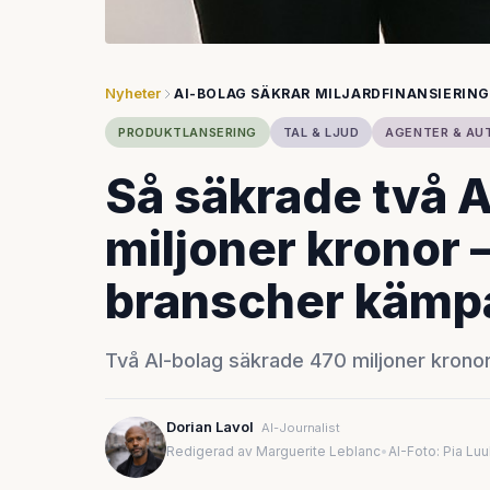
Nyheter
AI-BOLAG SÄKRAR MILJARDFINANSIERIN
PRODUKTLANSERING
TAL & LJUD
AGENTER & AU
Så säkrade två 
miljoner kronor
branscher kämp
Två AI-bolag säkrade 470 miljoner kron
Dorian Lavol
AI-Journalist
Redigerad av Marguerite Leblanc
•
AI-Foto: Pia Lu