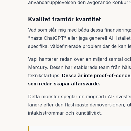
användarupplevelsen den avgörande konkurr
Kvalitet framför kvantitet
Vad som slår mig med båda dessa finansierings
"nästa ChatGPT" eller jaga generell AI. Iställ
specifika, väldefinierade problem där de kan 
Vapi hanterar redan över en miljard samtal o
Mercury. Dessn har etablerade team från häls
teknikstartups.
Dessa är inte proof-of-concep
som redan skapar affärsvärde.
Detta mönster speglar en mognad i AI-invester
längre efter den flashigaste demoversionen, ut
intäktsströmmar och kundtillväxt.