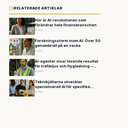
RELATERADE ARTIKLAR
Här är AI-revolutionen som
förändrar hela finansbranschen
4 min
Forskningsstorm inom AI: Över 50
genombrott på en vecka
5 min
AI-agenter visar lovande resultat
för trafikljus och flygledning –
men säkerhetsfrågor kvarstår
4 min
Teknikjättarna utvecklar
specialiserad AI för specifika
branscher
4 min