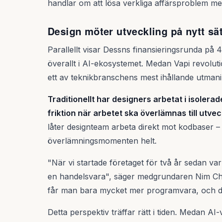
handlar om att lösa verkliga affärsproblem me
Design möter utveckling på nytt sät
Parallellt visar Dessns finansieringsrunda på 
överallt i AI-ekosystemet. Medan Vapi revoluti
ett av teknikbranschens mest ihållande utmani
Traditionellt har designers arbetat i isolera
friktion när arbetet ska överlämnas till utvec
låter designteam arbeta direkt mot kodbaser 
överlämningsmomenten helt.
"När vi startade företaget för två år sedan va
en handelsvara", säger medgrundaren Nim Cheem
får man bara mycket mer programvara, och då bli
Detta perspektiv träffar rätt i tiden. Medan AI-