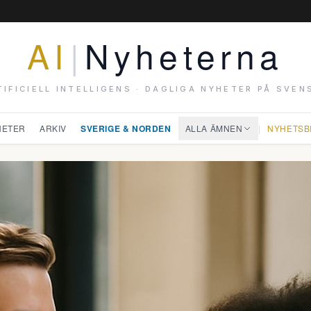
AI
|
Nyheterna
TIFICIELL INTELLIGENS · DAGLIGA NYHETER PÅ SVEN
HETER
ARKIV
SVERIGE & NORDEN
ALLA ÄMNEN
|
NYHETSB