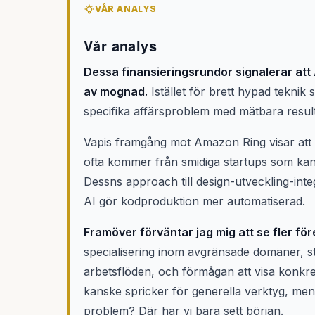
VÅR ANALYS
Vår analys
Dessa finansieringsrundor signalerar att 
av mognad.
Istället för brett hypad teknik 
specifika affärsproblem med mätbara result
Vapis framgång mot Amazon Ring visar att ä
ofta kommer från smidiga startups som kan
Dessns approach till design-utveckling-integ
AI gör kodproduktion mer automatiserad.
Framöver förväntar jag mig att se fler för
specialisering inom avgränsade domäner, st
arbetsflöden, och förmågan att visa konkre
kanske spricker för generella verktyg, men
problem? Där har vi bara sett början.