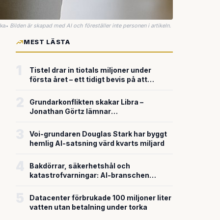
uka
•
Bilden är skapad med AI och föreställer inte personen i artikeln.
MEST LÄSTA
1
Tistel drar in tiotals miljoner under
första året – ett tidigt bevis på att
riskkapitalet söker sig till svensk
försvarsteknik
2
Grundarkonflikten skakar Libra –
Jonathan Görtz lämnar
enhörningsbolaget strax efter
miljardvärderingen
3
Voi-grundaren Douglas Stark har byggt
hemlig AI-satsning värd kvarts miljard
4
Bakdörrar, säkerhetshål och
katastrofvarningar: AI-branschen
bygger snabbare än den säkrar
5
Datacenter förbrukade 100 miljoner liter
vatten utan betalning under torka