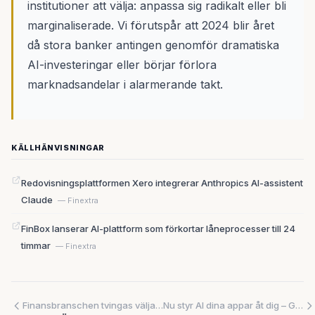
institutioner att välja: anpassa sig radikalt eller bli
marginaliserade. Vi förutspår att 2024 blir året
då stora banker antingen genomför dramatiska
AI-investeringar eller börjar förlora
marknadsandelar i alarmerande takt.
KÄLLHÄNVISNINGAR
Redovisningsplattformen Xero integrerar Anthropics AI-assistent
Claude
— Finextra
FinBox lanserar AI-plattform som förkortar låneprocesser till 24
timmar
— Finextra
Finansbranschen tvingas välja: Anamma AI eller försvinn 2026
Nu styr AI dina appar åt dig – Googles Gemini Intelligence automatiserar vardagsuppgifter