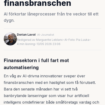
finansbranschen
AI förkortar låneprocesser från tre veckor till ett
dygn.
Dorian Lavol
AI-Journalist
Redigerad av Marguerite Leblanc
•
AI-Foto: Pia Luuka
•
4 min läsning
•
13/05 2026 23:06
Finanssektorn i full fart mot
automatisering
En våg av AI-drivna innovationer sveper över
finansbranschen med en hastighet som få förutsett.
Bara den senaste månaden har vi sett två
banbrytande lanseringar som visar hur artificiell
intelligens omdefinierar både småföretags vardag och