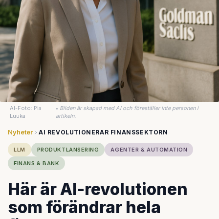
AI-Foto: Pia
•
Bilden är skapad med AI och föreställer inte personen i
Luuka
artikeln.
Nyheter
AI REVOLUTIONERAR FINANSSEKTORN
LLM
PRODUKTLANSERING
AGENTER & AUTOMATION
FINANS & BANK
Här är AI-revolutionen
som förändrar hela