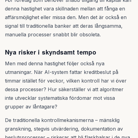
För företag som behöver snabb tillgång till kapital kan
denna hastighet vara skillnaden mellan att fånga en
affärsmöjlighet eller missa den. Men det är också en
signal till traditionella banker att deras långsamma,
manuella processer snabbt blir obsoleta.
Nya risker i skyndsamt tempo
Men med denna hastighet följer också nya
utmaningar. När AI-system fattar kreditbeslut på
timmar istället för veckor, vilken kontroll har vi över
dessa processer? Hur säkerställer vi att algoritmer
inte utvecklar systematiska fördomar mot vissa
grupper av låntagare?
De traditionella kontrollmekanismerna – mänsklig
granskning, stegvis utvärdering, dokumentation av
beslutsprocesser – riskerar att bli flaskhalsar i de nya