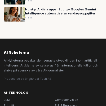
4 min
Nu styr AI dina appar åt dig – Googles Gemini
Intelligence automatiserar vardagsuppgifter
4 min
AI Nyheterna
AI Nyheterna bevakar den senaste utvecklingen inom artificiell
intelligens. Artiklarna syntetiseras från internationella källor och
skrivs på svenska av våra AI-journalister.
Producerad av Brightnest Tech AB
AI-TEKNOLOGI
LLM
Computer Vision
Robotik
Etik & Reglering