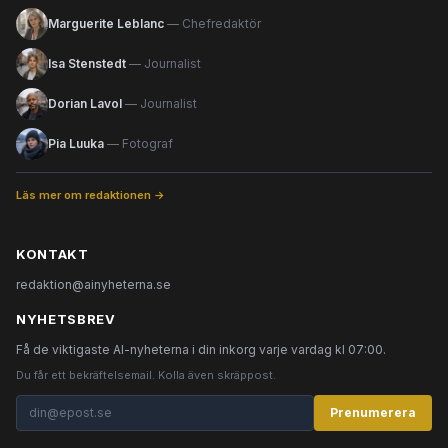
Marguerite Leblanc
— Chefredaktör
Isa Stenstedt
— Journalist
Dorian Lavol
— Journalist
Pia Luuka
— Fotograf
Läs mer om redaktionen →
KONTAKT
redaktion@ainyheterna.se
NYHETSBREV
Få de viktigaste AI-nyheterna i din inkorg varje vardag kl 07:00.
Du får ett bekräftelsemail. Kolla även skräppost.
Prenumerera