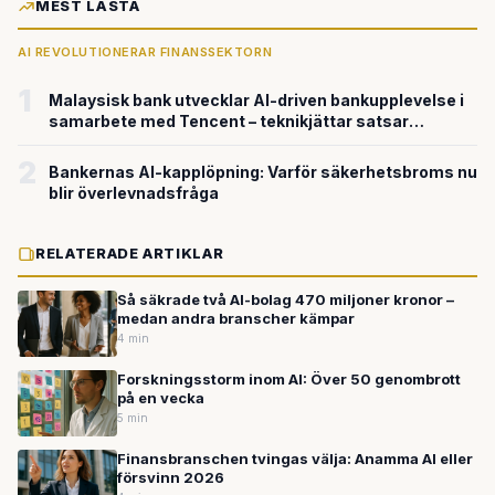
MEST LÄSTA
AI REVOLUTIONERAR FINANSSEKTORN
1
Malaysisk bank utvecklar AI-driven bankupplevelse i
samarbete med Tencent – teknikjättar satsar
parallellt på AI-banker
2
Bankernas AI-kapplöpning: Varför säkerhetsbroms nu
blir överlevnadsfråga
RELATERADE ARTIKLAR
Så säkrade två AI-bolag 470 miljoner kronor –
medan andra branscher kämpar
4 min
Forskningsstorm inom AI: Över 50 genombrott
på en vecka
5 min
Finansbranschen tvingas välja: Anamma AI eller
försvinn 2026