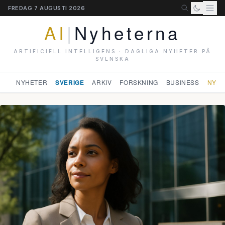
FREDAG 7 AUGUSTI 2026
AI
|
Nyheterna
ARTIFICIELL INTELLIGENS · DAGLIGA NYHETER PÅ
SVENSKA
NYHETER
SVERIGE
ARKIV
FORSKNING
BUSINESS
NYHE