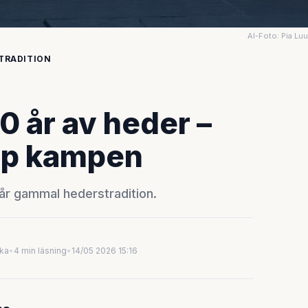
AI-Foto: Pia Lu
STRADITION
0 år av heder –
pp kampen
 år gammal hederstradition.
uka
•
4 min läsning
•
14/05 2026 15:16