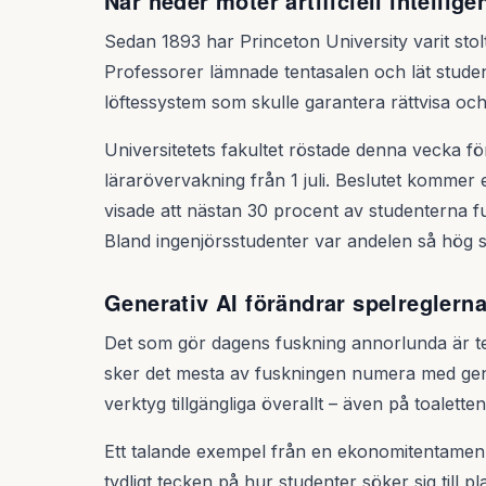
När heder möter artificiell intellige
Sedan 1893 har Princeton University varit stolt
Professorer lämnade tentasalen och lät stude
löftessystem som skulle garantera rättvisa och
Universitetets fakultet röstade denna vecka för
lärarövervakning från 1 juli. Beslutet kommer
visade att nästan 30 procent av studenterna fu
Bland ingenjörsstudenter var andelen så hög 
Generativ AI förändrar spelreglern
Det som gör dagens fuskning annorlunda är te
sker det mesta av fuskningen numera med gen
verktyg tillgängliga överallt – även på toalett
Ett talande exempel från en ekonomitentamen: De
tydligt tecken på hur studenter söker sig till 