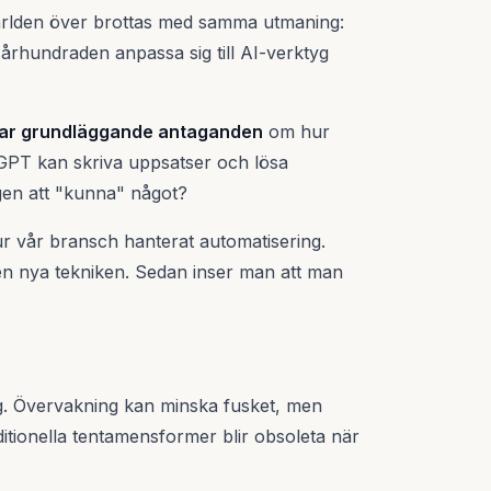
t världen över brottas med samma utmaning:
århundraden anpassa sig till AI-verktyg
ar grundläggande antaganden
om hur
PT kan skriva uppsatser och lösa
gen att "kunna" något?
hur vår bransch hanterat automatisering.
en nya tekniken. Sedan inser man att man
ning. Övervakning kan minska fusket, men
ditionella tentamensformer blir obsoleta när