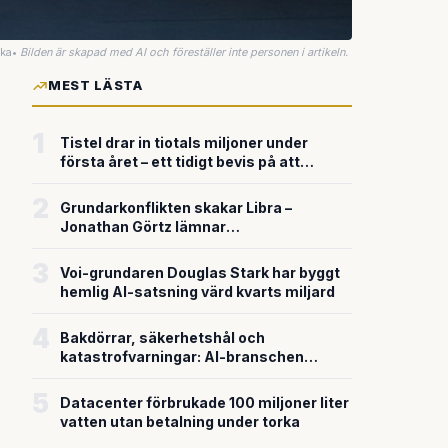
uka
•
Bilden är skapad med AI och föreställer inte personen i artikeln.
MEST LÄSTA
1
Tistel drar in tiotals miljoner under
första året – ett tidigt bevis på att
riskkapitalet söker sig till svensk
försvarsteknik
2
Grundarkonflikten skakar Libra –
Jonathan Görtz lämnar
enhörningsbolaget strax efter
miljardvärderingen
3
Voi-grundaren Douglas Stark har byggt
hemlig AI-satsning värd kvarts miljard
4
Bakdörrar, säkerhetshål och
katastrofvarningar: AI-branschen
bygger snabbare än den säkrar
5
Datacenter förbrukade 100 miljoner liter
vatten utan betalning under torka