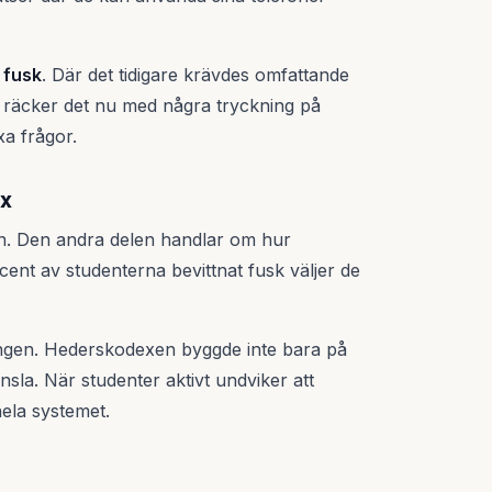
 fusk
. Där det tidigare krävdes omfattande
r, räcker det nu med några tryckning på
xa frågor.
ex
en. Den andra delen handlar om hur
cent av studenterna bevittnat fusk väljer de
ingen. Hederskodexen byggde inte bara på
änsla. När studenter aktivt undviker att
ela systemet.