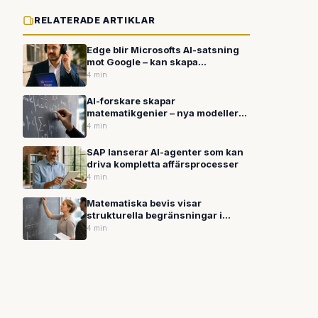
RELATERADE ARTIKLAR
Edge blir Microsofts AI-satsning
mot Google – kan skapa
poddsändningar av allt du läser
4 min
AI-forskare skapar
matematikgenier – nya modeller
tränas med upp till 95 procent
4 min
mindre data
SAP lanserar AI-agenter som kan
driva kompletta affärsprocesser
4 min
Matematiska bevis visar
strukturella begränsningar i
extern kontroll av kraftfulla AI-
4 min
system