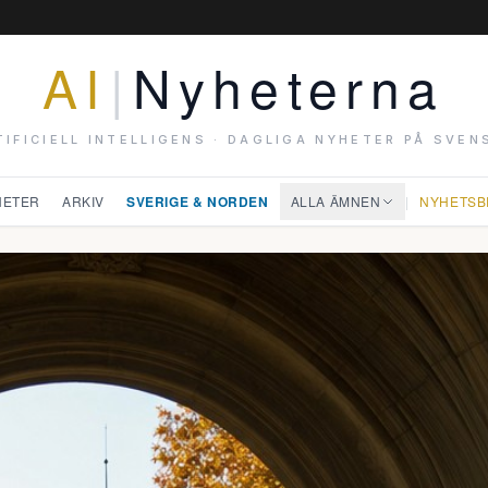
AI
|
Nyheterna
TIFICIELL INTELLIGENS · DAGLIGA NYHETER PÅ SVEN
HETER
ARKIV
SVERIGE & NORDEN
ALLA ÄMNEN
|
NYHETSB