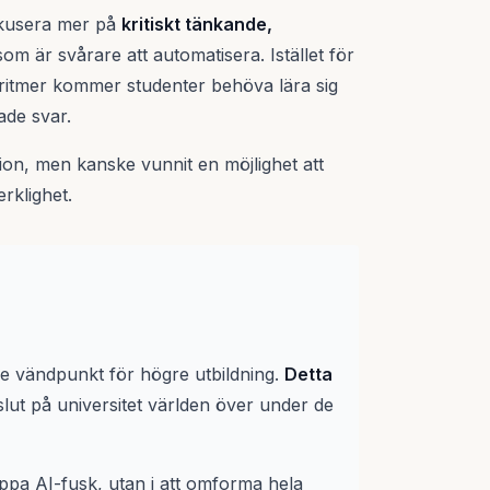
okusera mer på
kritiskt tänkande,
om är svårare att automatisera. Istället för
oritmer kommer studenter behöva lära sig
ade svar.
ion, men kanske vunnit en möjlighet att
rklighet.
de vändpunkt för högre utbildning.
Detta
lut på universitet världen över under de
toppa AI-fusk, utan i att omforma hela