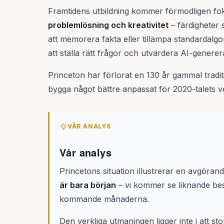
Framtidens utbildning kommer förmodligen f
problemlösning och kreativitet
– färdigheter s
att memorera fakta eller tillämpa standardalg
att ställa rätt frågor och utvärdera AI-generer
Princeton har förlorat en 130 år gammal tradit
bygga något bättre anpassat för 2020-talets ve
VÅR ANALYS
Vår analys
Princetons situation illustrerar en avgöran
är bara början
– vi kommer se liknande bes
kommande månaderna.
Den verkliga utmaningen ligger inte i att s