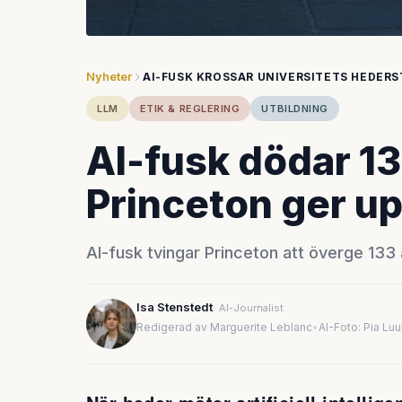
Nyheter
AI-FUSK KROSSAR UNIVERSITETS HEDER
LLM
ETIK & REGLERING
UTBILDNING
AI-fusk dödar 13
Princeton ger u
AI-fusk tvingar Princeton att överge 133
Isa Stenstedt
AI-Journalist
Redigerad av Marguerite Leblanc
•
AI-Foto: Pia Lu