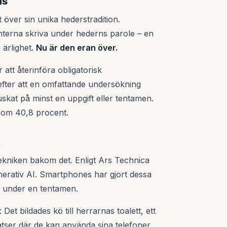
ns
 över sin unika hederstradition.
nterna skriva under hederns parole – en
 ärlighet.
Nu är den eran över.
 att återinföra obligatorisk
 efter att en omfattande undersökning
skat på minst en uppgift eller tentamen.
som 40,8 procent.
a
kniken bakom det. Enligt Ars Technica
erativ AI. Smartphones har gjort dessa
en under en tentamen.
t bildades kö till herrarnas toalett, ett
platser där de kan använda sina telefoner