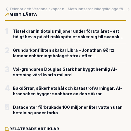
Telenor och Verdane skapar nordisk teknikjätte för 8,5 miljarder
Meta lanserar inkognitoläge för AI-chattar i viktigt integritetssteg
MEST LÄSTA
1
Tistel drar in tiotals miljoner under första året – ett
tidigt bevis på att riskkapitalet söker sig till svensk
försvarsteknik
2
Grundarkonflikten skakar Libra – Jonathan Görtz
lämnar enhörningsbolaget strax efter
miljardvärderingen
3
Voi-grundaren Douglas Stark har byggt hemlig AI-
satsning värd kvarts miljard
4
Bakdörrar, säkerhetshål och katastrofvarningar: AI-
branschen bygger snabbare än den säkrar
5
Datacenter förbrukade 100 miljoner liter vatten utan
betalning under torka
RELATERADE ARTIKLAR