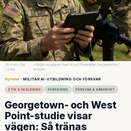
AI-Foto: Pia
•
Bilden är skapad med AI och föreställer inte personen i
Luuka
artikeln.
Nyheter
MILITÄR AI-UTBILDNING OCH FÖRSVAR
ETIK & REGLERING
FORSKNING
FÖRSVAR & SÄKERHET
Georgetown- och West
Point-studie visar
vägen: Så tränas