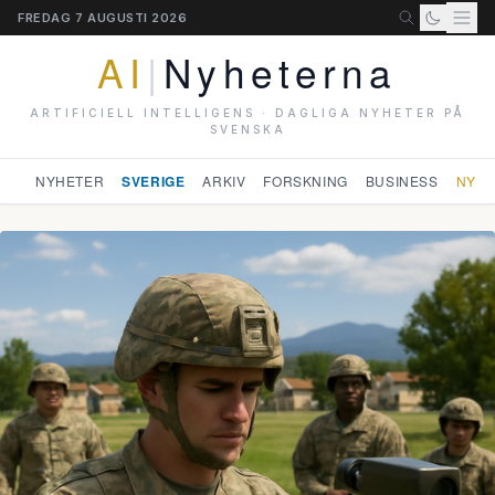
FREDAG 7 AUGUSTI 2026
AI
|
Nyheterna
ARTIFICIELL INTELLIGENS · DAGLIGA NYHETER PÅ
SVENSKA
NYHETER
SVERIGE
ARKIV
FORSKNING
BUSINESS
NYHE