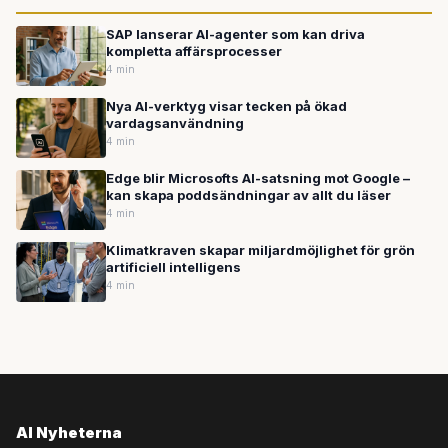
SAP lanserar AI-agenter som kan driva
kompletta affärsprocesser
4 min
Nya AI-verktyg visar tecken på ökad
vardagsanvändning
4 min
Edge blir Microsofts AI-satsning mot Google –
kan skapa poddsändningar av allt du läser
4 min
Klimatkraven skapar miljardmöjlighet för grön
artificiell intelligens
4 min
AI Nyheterna