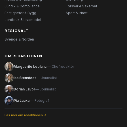
Juridik & Compliance
Försvar & Säkerhet
Fastigheter & Bygg
Sport & Idrott
Jordbruk & Livsmedel
REGIONALT
Sverige & Norden
OM REDAKTIONEN
Marguerite Leblanc
— Chefredaktör
Isa Stenstedt
— Journalist
Dorian Lavol
— Journalist
Pia Luuka
— Fotograf
Läs mer om redaktionen →