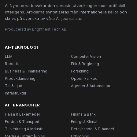
AI Nyheterna bevakar den senaste utvecklingen inom artificiell
intelligens. Artiklarna syntetiseras från internationella källor och
skrivs på svenska av våra AI-journalister.
Producerad av Brightnest Tech AB
AI-TEKNOLOGI
LLM
Computer Vision
Robotik
Etik & Reglering
Business & Finansiering
Forskning
Produktlansering
Öppen källkod
Tal & Ljud
Agenter & Automation
Infrastruktur
AI I BRANSCHER
Hälsa & Läkemedel
Finans & Bank
Fordon & Transport
Energi & Klimat
Tillverkning & Industri
Detaljhandel & E-handel
Media & Underhållning
Utbildning