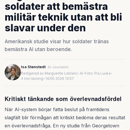
soldater att bemästra
militär teknik utan att bli
slavar under den
Amerikansk studie visar hur soldater tränas
bemästra AI utan beroende.
Isa Stenstedt
AI-Journalist
Redigerad av Marguerite Leblanc
•
AI-Foto: Pia Luuka
•
4 min läsning
•
14/05 2026 13:57
Kritiskt tänkande som överlevnadsfördel
När AI-system börjar fatta beslut på framtidens
slagfält blir förmågan att kritiskt bedöma deras resultat
en överlevnadsfråga. En ny studie från Georgetown