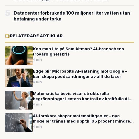
5
Datacenter förbrukade 100 miljoner liter vatten utan
betalning under torka
RELATERADE ARTIKLAR
Kan man lita på Sam Altman? AI-branschens
trovärdighetskris
4 min
Edge blir Microsofts AI-satsning mot Google –
kan skapa poddsändningar av allt du läser
4 min
Matematiska bevis visar strukturella
begränsningar i extern kontroll av kraftfulla AI-
system
4 min
AI-forskare skapar matematikgenier – nya
modeller tränas med upp till 95 procent mindre
data
4 min