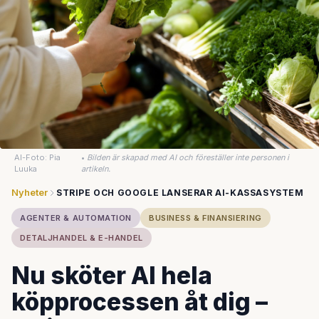
AI-Foto: Pia
•
Bilden är skapad med AI och föreställer inte personen i
Luuka
artikeln.
Nyheter
STRIPE OCH GOOGLE LANSERAR AI-KASSASYSTEM
AGENTER & AUTOMATION
BUSINESS & FINANSIERING
DETALJHANDEL & E-HANDEL
Nu sköter AI hela
köpprocessen åt dig –