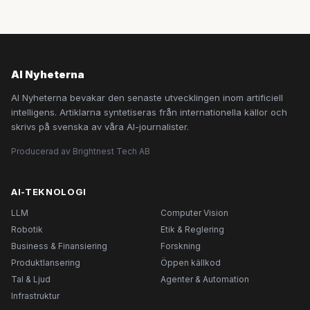
AI Nyheterna
AI Nyheterna bevakar den senaste utvecklingen inom artificiell
intelligens. Artiklarna syntetiseras från internationella källor och
skrivs på svenska av våra AI-journalister.
Producerad av Brightnest Tech AB
AI-TEKNOLOGI
LLM
Computer Vision
Robotik
Etik & Reglering
Business & Finansiering
Forskning
Produktlansering
Öppen källkod
Tal & Ljud
Agenter & Automation
Infrastruktur