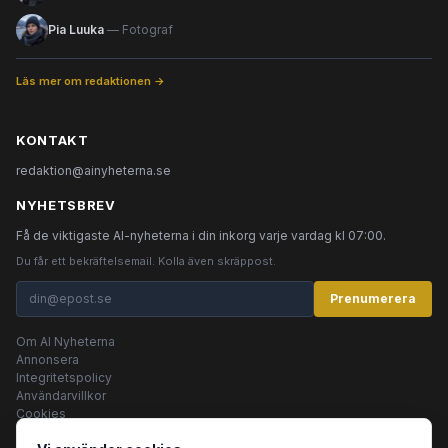
Pia Luuka
— Fotograf
Läs mer om redaktionen →
KONTAKT
redaktion@ainyheterna.se
NYHETSBREV
Få de viktigaste AI-nyheterna i din inkorg varje vardag kl 07:00.
Du får ett bekräftelsemail. Kolla även skräppost.
Prenumerera
Om AI Nyheterna
Annonsera
Integritetspolicy
Användarvillkor
Cookies