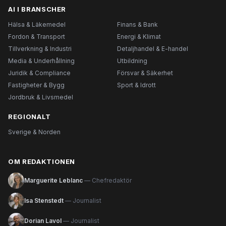
AI I BRANSCHER
Hälsa & Läkemedel
Finans & Bank
Fordon & Transport
Energi & Klimat
Tillverkning & Industri
Detaljhandel & E-handel
Media & Underhållning
Utbildning
Juridik & Compliance
Försvar & Säkerhet
Fastigheter & Bygg
Sport & Idrott
Jordbruk & Livsmedel
REGIONALT
Sverige & Norden
OM REDAKTIONEN
Marguerite Leblanc
— Chefredaktör
Isa Stenstedt
— Journalist
Dorian Lavol
— Journalist