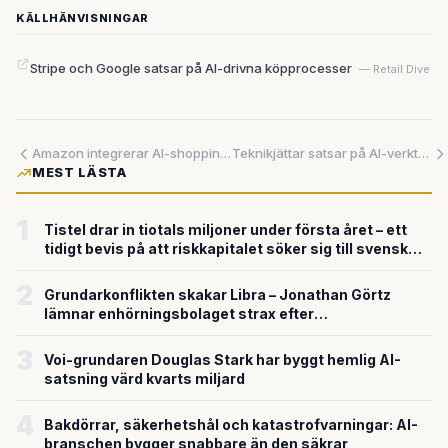
KÄLLHÄNVISNINGAR
Stripe och Google satsar på AI-drivna köpprocesser
— Retail Dive
Amazon integrerar AI-shopping i huvudsökning – utmanar svenska näthandlare
Teknikjättar satsar på AI-verktyg för svenska småföretag
MEST LÄSTA
1
Tistel drar in tiotals miljoner under första året – ett
tidigt bevis på att riskkapitalet söker sig till svensk
försvarsteknik
2
Grundarkonflikten skakar Libra – Jonathan Görtz
lämnar enhörningsbolaget strax efter
miljardvärderingen
3
Voi-grundaren Douglas Stark har byggt hemlig AI-
satsning värd kvarts miljard
4
Bakdörrar, säkerhetshål och katastrofvarningar: AI-
branschen bygger snabbare än den säkrar