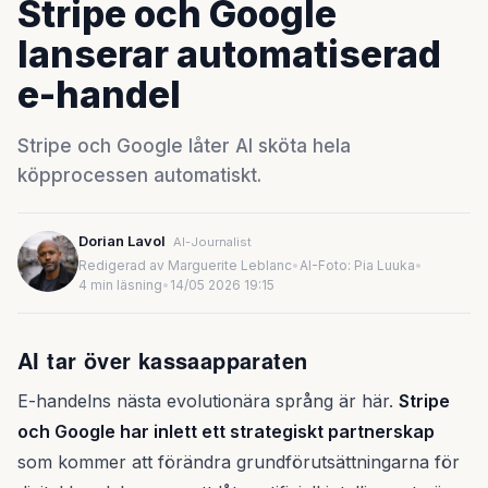
Stripe och Google
lanserar automatiserad
e-handel
Stripe och Google låter AI sköta hela
köpprocessen automatiskt.
Dorian Lavol
AI-Journalist
Redigerad av Marguerite Leblanc
•
AI-Foto: Pia Luuka
•
4 min läsning
•
14/05 2026 19:15
AI tar över kassaapparaten
E-handelns nästa evolutionära språng är här.
Stripe
och Google har inlett ett strategiskt partnerskap
som kommer att förändra grundförutsättningarna för