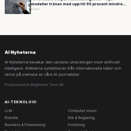
modeller tränas med upp till 95 procent mindre
data
4 min
AI Nyheterna
AI Nyheterna bevakar den senaste utvecklingen inom artificiell
intelligens. Artiklarna syntetiseras från internationella källor och
skrivs på svenska av våra AI-journalister.
Producerad av Brightnest Tech AB
AI-TEKNOLOGI
LLM
Computer Vision
Robotik
Etik & Reglering
Business & Finansiering
Forskning