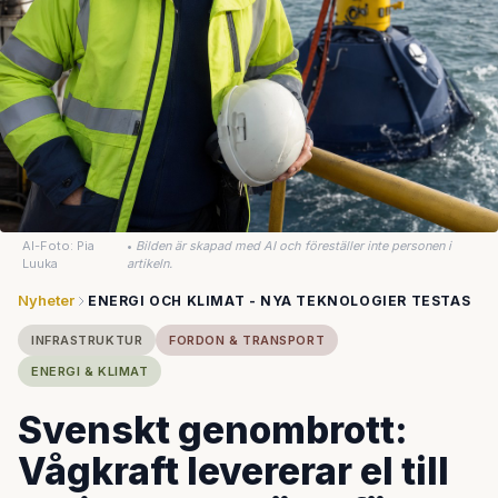
AI-Foto: Pia
•
Bilden är skapad med AI och föreställer inte personen i
Luuka
artikeln.
Nyheter
ENERGI OCH KLIMAT - NYA TEKNOLOGIER TESTAS
INFRASTRUKTUR
FORDON & TRANSPORT
ENERGI & KLIMAT
Svenskt genombrott:
Vågkraft levererar el till