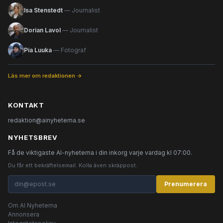
Isa Stenstedt
— Journalist
Dorian Lavol
— Journalist
Pia Luuka
— Fotograf
Läs mer om redaktionen →
KONTAKT
redaktion@ainyheterna.se
NYHETSBREV
Få de viktigaste AI-nyheterna i din inkorg varje vardag kl 07:00.
Du får ett bekräftelsemail. Kolla även skräppost.
Prenumerera
Om AI Nyheterna
Annonsera