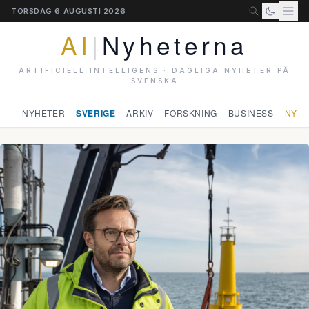
TORSDAG 6 AUGUSTI 2026
AI
|
Nyheterna
ARTIFICIELL INTELLIGENS · DAGLIGA NYHETER PÅ
SVENSKA
NYHETER
SVERIGE
ARKIV
FORSKNING
BUSINESS
NYHE