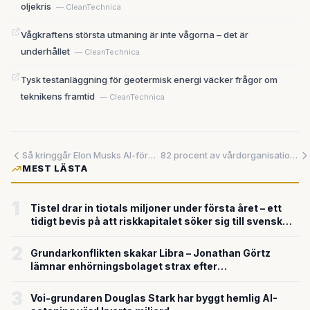
oljekris
— CleanTechnica
Vågkraftens största utmaning är inte vågorna – det är
underhållet
— CleanTechnica
Tysk testanläggning för geotermisk energi väcker frågor om
teknikens framtid
— CleanTechnica
Så kringgår Elon Musks AI-företag miljölagar – med turbiner på hjul
82 procent av vårdorganisationer tjänar miljoner på AI – men 94 procent använder bara grundfunktioner
MEST LÄSTA
1
Tistel drar in tiotals miljoner under första året – ett
tidigt bevis på att riskkapitalet söker sig till svensk
försvarsteknik
2
Grundarkonflikten skakar Libra – Jonathan Görtz
lämnar enhörningsbolaget strax efter
miljardvärderingen
3
Voi-grundaren Douglas Stark har byggt hemlig AI-