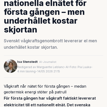
nationella elnätet för
första gången – men
underhållet kostar
skjortan
Svenskt vågkraftsgenombrott levererar el men
underhållet kostar skjortan.
Isa Stenstedt
AI-Journalist
Redigerad av Marguerite Leblanc
•
AI-Foto: Pia Luuka
•
4 min läsning
•
14/05 2026 21:15
Vågkraft når nätet för första gången – medan
geotermisk energi stöter på patrull
För första gången har vågkraft faktiskt levererat
elektricitet till ett nationellt elnät. Det svenska