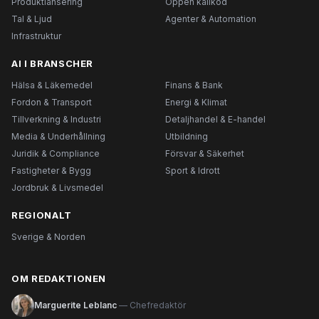
Produktlansering
Öppen källkod
Tal & Ljud
Agenter & Automation
Infrastruktur
AI I BRANSCHER
Hälsa & Läkemedel
Finans & Bank
Fordon & Transport
Energi & Klimat
Tillverkning & Industri
Detaljhandel & E-handel
Media & Underhållning
Utbildning
Juridik & Compliance
Försvar & Säkerhet
Fastigheter & Bygg
Sport & Idrott
Jordbruk & Livsmedel
REGIONALT
Sverige & Norden
OM REDAKTIONEN
Marguerite Leblanc
— Chefredaktör