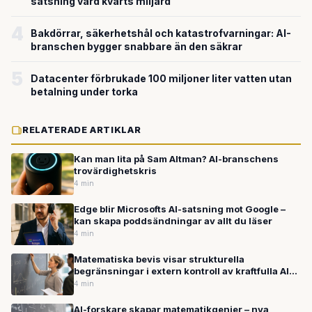
satsning värd kvarts miljard
4
Bakdörrar, säkerhetshål och katastrofvarningar: AI-
branschen bygger snabbare än den säkrar
5
Datacenter förbrukade 100 miljoner liter vatten utan
betalning under torka
RELATERADE ARTIKLAR
Kan man lita på Sam Altman? AI-branschens
trovärdighetskris
4 min
Edge blir Microsofts AI-satsning mot Google –
kan skapa poddsändningar av allt du läser
4 min
Matematiska bevis visar strukturella
begränsningar i extern kontroll av kraftfulla AI-
system
4 min
AI-forskare skapar matematikgenier – nya