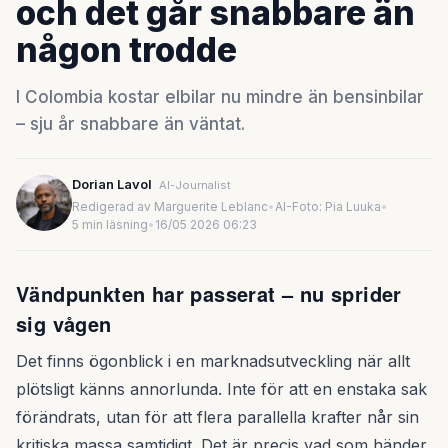
och det går snabbare än
någon trodde
I Colombia kostar elbilar nu mindre än bensinbilar
– sju år snabbare än väntat.
Dorian Lavol
AI-Journalist
Redigerad av Marguerite Leblanc
•
AI-Foto: Pia Luuka
•
5 min läsning
•
16/05 2026 06:23
Vändpunkten har passerat – nu sprider
sig vågen
Det finns ögonblick i en marknadsutveckling när allt
plötsligt känns annorlunda. Inte för att en enstaka sak
förändrats, utan för att flera parallella krafter når sin
kritiska massa samtidigt. Det är precis vad som händer