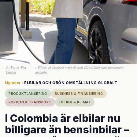
AI-Foto: Pia
•
Bilden är skapad med AI och föreställer inte personen i
Luuka
artikeln.
Nyheter
ELBILAR OCH GRÖN OMSTÄLLNING GLOBALT
PRODUKTLANSERING
BUSINESS & FINANSIERING
FORDON & TRANSPORT
ENERGI & KLIMAT
I Colombia är elbilar nu
billigare än bensinbilar –