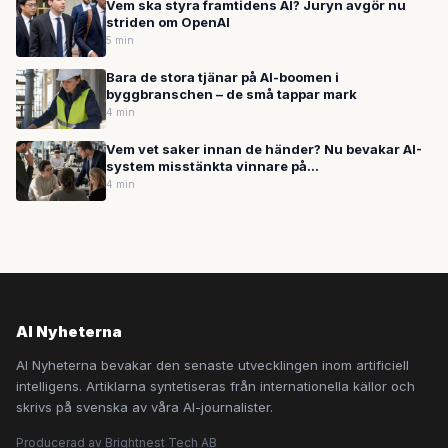
Vem ska styra framtidens AI? Juryn avgör nu
striden om OpenAI
5 min
Bara de stora tjänar på AI-boomen i
byggbranschen – de små tappar mark
4 min
Vem vet saker innan de händer? Nu bevakar AI-
system misstänkta vinnare på
spådomsmarknader
4 min
AI Nyheterna
AI Nyheterna bevakar den senaste utvecklingen inom artificiell
intelligens. Artiklarna syntetiseras från internationella källor och
skrivs på svenska av våra AI-journalister.
Producerad av Brightnest Tech AB