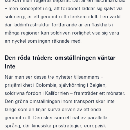
körkort men regleras separat. Det är en nischmarknad
– men konceptet i sig, att fordonet laddar sig självt via
solenergi, är ett genombrott i tankemodell. I en värld
där laddinfrastruktur fortfarande är en flaskhals i
många regioner kan soldriven rörlighet visa sig vara
en nyckel som ingen räknade med.
Den röda tråden: omställningen väntar
inte
När man ser dessa tre nyheter tillsammans –
prisjämlikhet i Colombia, självkörning i Belgien,
soldrivna fordon i Kalifornien – framträder ett mönster.
Den gröna omställningen inom transport sker inte
länge som en linjär kurva driven av ett enda
genombrott. Den sker som ett nät av parallella
språng, där kinesiska prisstrategier, europeisk