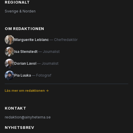
REGIONALT
Sverige & Norden
OM REDAKTIONEN
Marguerite Leblanc
— Chefredaktör
Isa Stenstedt
— Journalist
Dorian Lavol
— Journalist
Pia Luuka
— Fotograf
Läs mer om redaktionen →
KONTAKT
redaktion@ainyheterna.se
NYHETSBREV