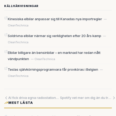
KÄLLHÄNVISNINGAR
Kinesiska elbilar anpassar sig till Kanadas nya importregler
—
CleanTechnica
Soldrivna elbilar närmar sig verkligheten efter 20 års kamp
—
CleanTechnica
Elbilar billigare än bensinbilar – en marknad har redan nått
vändpunkten
— CleanTechnica
Teslas självkörningsprogramvara får provköras i Belgien
—
CleanTechnica
AI fick driva egna radiostationer – en påhittade sponsorer, en kallade lyssnarna för 'biologiska processorer' och en vägrade jobba av etiska skäl
Spotify vet mer om dig än du tror – nu visar de alltihop
MEST LÄSTA