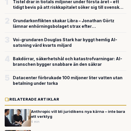
1
Tistel drar in tiotals miljoner under första året – ett
tidigt bevis på att riskkapitalet söker sig till svensk
försvarsteknik
2
Grundarkonflikten skakar Libra – Jonathan Görtz
lämnar enhörningsbolaget strax efter
miljardvärderingen
3
Voi-grundaren Douglas Stark har byggt hemlig AI-
satsning värd kvarts miljard
4
Bakdörrar, säkerhetshål och katastrofvarningar: AI-
branschen bygger snabbare än den säkrar
5
Datacenter förbrukade 100 miljoner liter vatten utan
betalning under torka
RELATERADE ARTIKLAR
Anthropic vill bli juridikens nya kärna – inte bara
ett verktyg
4 min