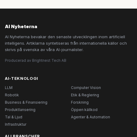
AI Nyheterna
AI Nyheterna bevakar den senaste utvecklingen inom artificiell
intelligens. Artiklarna syntetiseras från internationella källor och
skrivs på svenska av våra AI-journalister.
Producerad av Brightnest Tech AB
AI-TEKNOLOGI
LLM
Computer Vision
Robotik
Etik & Reglering
Business & Finansiering
Forskning
Produktlansering
Öppen källkod
Tal & Ljud
Agenter & Automation
Infrastruktur
AI I BRANSCHER