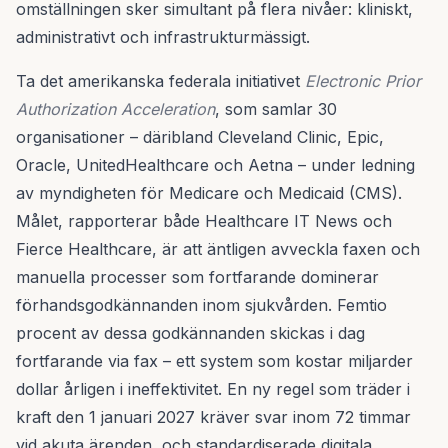
omställningen sker simultant på flera nivåer: kliniskt,
administrativt och infrastrukturmässigt.
Ta det amerikanska federala initiativet
Electronic Prior
Authorization Acceleration
, som samlar 30
organisationer – däribland Cleveland Clinic, Epic,
Oracle, UnitedHealthcare och Aetna – under ledning
av myndigheten för Medicare och Medicaid (CMS).
Målet, rapporterar både Healthcare IT News och
Fierce Healthcare, är att äntligen avveckla faxen och
manuella processer som fortfarande dominerar
förhandsgodkännanden inom sjukvården. Femtio
procent av dessa godkännanden skickas i dag
fortfarande via fax – ett system som kostar miljarder
dollar årligen i ineffektivitet. En ny regel som träder i
kraft den 1 januari 2027 kräver svar inom 72 timmar
vid akuta ärenden, och standardiserade digitala