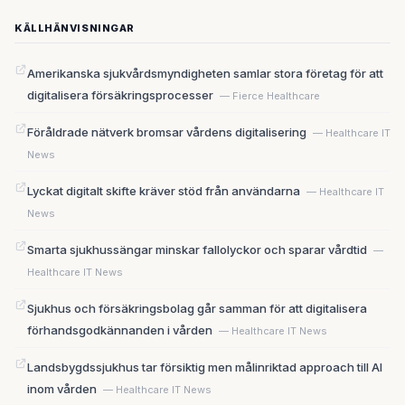
KÄLLHÄNVISNINGAR
Amerikanska sjukvårdsmyndigheten samlar stora företag för att
digitalisera försäkringsprocesser
— Fierce Healthcare
Föråldrade nätverk bromsar vårdens digitalisering
— Healthcare IT
News
Lyckat digitalt skifte kräver stöd från användarna
— Healthcare IT
News
Smarta sjukhussängar minskar fallolyckor och sparar vårdtid
—
Healthcare IT News
Sjukhus och försäkringsbolag går samman för att digitalisera
förhandsgodkännanden i vården
— Healthcare IT News
Landsbygdssjukhus tar försiktig men målinriktad approach till AI
inom vården
— Healthcare IT News