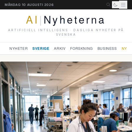
MÅNDAG 10 AUGUSTI 2026
AI
|
Nyheterna
ARTIFICIELL INTELLIGENS · DAGLIGA NYHETER PÅ
SVENSKA
NYHETER
SVERIGE
ARKIV
FORSKNING
BUSINESS
NYHE