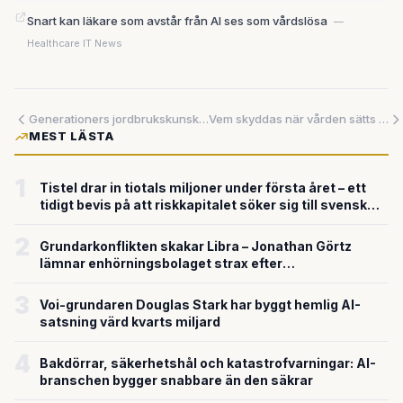
Snart kan läkare som avstår från AI ses som vårdslösa
—
Healthcare IT News
Generationers jordbrukskunskap riskerar att försvinna för alltid – robotar och AI testas som en del av lösningen
Vem skyddas när vården sätts i gungning – och vem lämnas bakom?
MEST LÄSTA
1
Tistel drar in tiotals miljoner under första året – ett
tidigt bevis på att riskkapitalet söker sig till svensk
försvarsteknik
2
Grundarkonflikten skakar Libra – Jonathan Görtz
lämnar enhörningsbolaget strax efter
miljardvärderingen
3
Voi-grundaren Douglas Stark har byggt hemlig AI-
satsning värd kvarts miljard
4
Bakdörrar, säkerhetshål och katastrofvarningar: AI-
branschen bygger snabbare än den säkrar