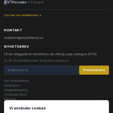
Pia Luuka
— Fotograf
Läs mer om redaktionen →
KONTAKT
redaktion@ainyheterna.se
NYHETSBREV
Få de viktigaste AI-nyheterna i din inkorg varje vardag kl 07:00.
Du får ett bekräftelsemail. Kolla även skräppost.
Prenumerera
Om AI Nyheterna
Annonsera
Integritetspolicy
Användarvillkor
Cookies
Vi använder cookies