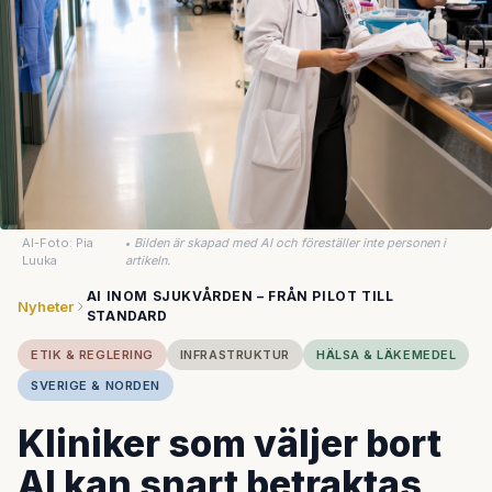
AI-Foto: Pia
•
Bilden är skapad med AI och föreställer inte personen i
Luuka
artikeln.
AI INOM SJUKVÅRDEN – FRÅN PILOT TILL
Nyheter
STANDARD
ETIK & REGLERING
INFRASTRUKTUR
HÄLSA & LÄKEMEDEL
SVERIGE & NORDEN
Kliniker som väljer bort
AI kan snart betraktas