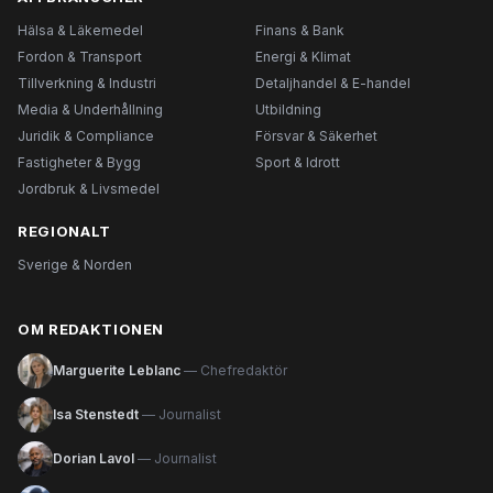
Hälsa & Läkemedel
Finans & Bank
Fordon & Transport
Energi & Klimat
Tillverkning & Industri
Detaljhandel & E-handel
Media & Underhållning
Utbildning
Juridik & Compliance
Försvar & Säkerhet
Fastigheter & Bygg
Sport & Idrott
Jordbruk & Livsmedel
REGIONALT
Sverige & Norden
OM REDAKTIONEN
Marguerite Leblanc
— Chefredaktör
Isa Stenstedt
— Journalist
Dorian Lavol
— Journalist