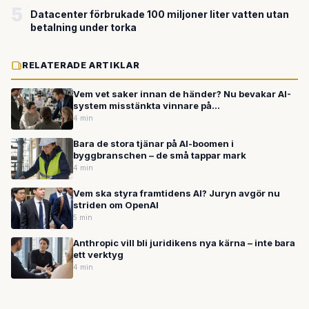
5
Datacenter förbrukade 100 miljoner liter vatten utan
betalning under torka
RELATERADE ARTIKLAR
Vem vet saker innan de händer? Nu bevakar AI-
system misstänkta vinnare på
spådomsmarknader
4 min
Bara de stora tjänar på AI-boomen i
byggbranschen – de små tappar mark
4 min
Vem ska styra framtidens AI? Juryn avgör nu
striden om OpenAI
5 min
Anthropic vill bli juridikens nya kärna – inte bara
ett verktyg
4 min