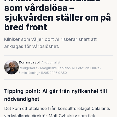
som vårdslösa –
sjukvården ställer om på
bred front
Kliniker som väljer bort AI riskerar snart att
anklagas för vårdslöshet.
Dorian Lavol
AI-Journalist
Redigerad av Marguerite Leblanc
•
AI-Foto: Pia Luuka
•
5 min läsning
•
16/05 2026 02:50
Tipping point: AI går från nyfikenhet till
nödvändighet
Det kom ett uttalande från konsultföretaget Catalants
verkställande direktör Matt Cybulsky som fick