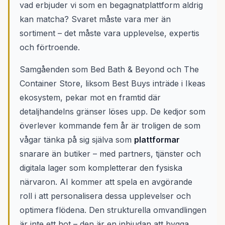
vad erbjuder vi som en begagnatplattform aldrig
kan matcha? Svaret måste vara mer än
sortiment – det måste vara upplevelse, expertis
och förtroende.
Samgåenden som Bed Bath & Beyond och The
Container Store, liksom Best Buys inträde i Ikeas
ekosystem, pekar mot en framtid där
detaljhandelns gränser löses upp. De kedjor som
överlever kommande fem år är troligen de som
vågar tänka på sig själva som
plattformar
snarare än butiker – med partners, tjänster och
digitala lager som kompletterar den fysiska
närvaron. AI kommer att spela en avgörande
roll i att personalisera dessa upplevelser och
optimera flödena. Den strukturella omvandlingen
är inte ett hot – den är en inbjudan att bygga