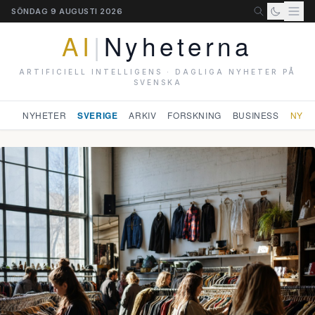
SÖNDAG 9 AUGUSTI 2026
AI
|
Nyheterna
ARTIFICIELL INTELLIGENS · DAGLIGA NYHETER PÅ
SVENSKA
NYHETER
SVERIGE
ARKIV
FORSKNING
BUSINESS
NYHE