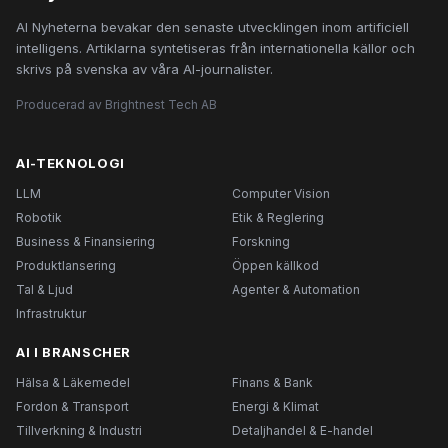
AI Nyheterna bevakar den senaste utvecklingen inom artificiell
intelligens. Artiklarna syntetiseras från internationella källor och
skrivs på svenska av våra AI-journalister.
Producerad av Brightnest Tech AB
AI-TEKNOLOGI
LLM
Computer Vision
Robotik
Etik & Reglering
Business & Finansiering
Forskning
Produktlansering
Öppen källkod
Tal & Ljud
Agenter & Automation
Infrastruktur
AI I BRANSCHER
Hälsa & Läkemedel
Finans & Bank
Fordon & Transport
Energi & Klimat
Tillverkning & Industri
Detaljhandel & E-handel