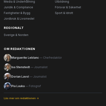
Media & Underhållning
Utbildning
Juridik & Compliance
Försvar & Säkerhet
Fastigheter & Bygg
Sport & Idrott
Jordbruk & Livsmedel
REGIONALT
Sverige & Norden
OM REDAKTIONEN
Marguerite Leblanc
— Chefredaktör
Isa Stenstedt
— Journalist
Dorian Lavol
— Journalist
Pia Luuka
— Fotograf
Läs mer om redaktionen →