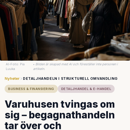
AI-Foto: Pia
•
Bilden är skapad med AI och föreställer inte personen i
Luuka
artikeln.
Nyheter
DETALJHANDELN I STRUKTURELL OMVANDLING
BUSINESS & FINANSIERING
DETALJHANDEL & E-HANDEL
Varuhusen tvingas om
sig – begagnathandeln
tar över och