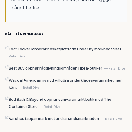
något bättre.
KÄLLHÄNVISNINGAR
Foot Locker lanserar basketplattform under ny marknadschef
—
Retail Dive
Best Buy öppnar rådgivningsområden i Ikea-butiker
— Retail Dive
Wacoal Americas nya vd vill göra underklädesvarumärket mer
känt
— Retail Dive
Bed Bath & Beyond öppnar samvarumärkt butik med The
Container Store
— Retail Dive
Varuhus tappar mark mot andrahandsmarknaden
— Retail Dive