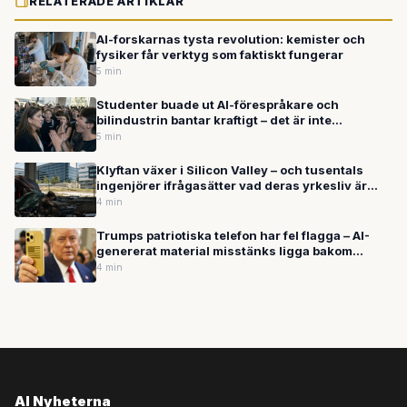
RELATERADE ARTIKLAR
AI-forskarnas tysta revolution: kemister och
fysiker får verktyg som faktiskt fungerar
5 min
Studenter buade ut AI-förespråkare och
bilindustrin bantar kraftigt – det är inte
motstånd, det är ett genombrott
5 min
Klyftan växer i Silicon Valley – och tusentals
ingenjörer ifrågasätter vad deras yrkesliv är
värt
4 min
Trumps patriotiska telefon har fel flagga – AI-
genererat material misstänks ligga bakom
blunderna
4 min
AI Nyheterna