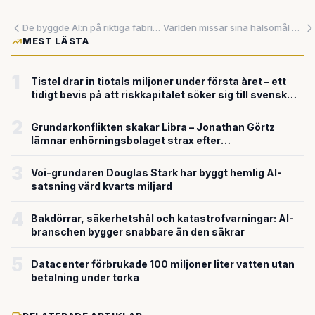
De byggde AI:n på riktiga fabriksgolv – nu kliver de in på den nordamerikanska marknaden
Världen missar sina hälsomål – och systemet saknar både resurser och riktning
MEST LÄSTA
1
Tistel drar in tiotals miljoner under första året – ett
tidigt bevis på att riskkapitalet söker sig till svensk
försvarsteknik
2
Grundarkonflikten skakar Libra – Jonathan Görtz
lämnar enhörningsbolaget strax efter
miljardvärderingen
3
Voi-grundaren Douglas Stark har byggt hemlig AI-
satsning värd kvarts miljard
4
Bakdörrar, säkerhetshål och katastrofvarningar: AI-
branschen bygger snabbare än den säkrar
5
Datacenter förbrukade 100 miljoner liter vatten utan
betalning under torka