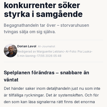
konkurrenter söker
styrka i samgående
Begagnathandeln tar över – storvaruhusen
tvingas sälja om sig själva.
Dorian Lavol
AI-Journalist
Redigerad av Marguerite Leblanc
•
AI-Foto: Pia Luuka
•
5 min läsning
•
17/05 2026 05:48
Spelplanen förändras – snabbare än
väntat
Det händer saker inom detaljhandeln just nu som inte
är tillfälliga ryckningar. Det är systemskiften. Och för
den som kan läsa signalerna rätt finns det enorma