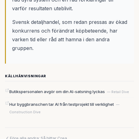
varför resultaten uteblivit.
Svensk detaljhandel, som redan pressas av ökad
konkurrens och förändrat köpbeteende, har
varken tid eller råd att hamna i den andra
gruppen.
KÄLLHÄNVISNINGAR
Butikspersonalen avgör om din AI-satsning lyckas
— Retail Dive
Hur byggbranschen tar AI från testprojekt till verklighet
—
Construction Dive
Före alla andra: Så hittar Creandum morgondagens miljardbolag