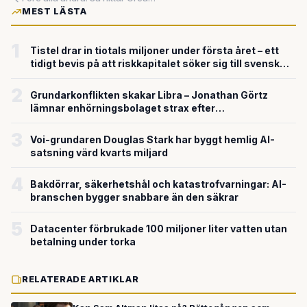
MEST LÄSTA
1
Tistel drar in tiotals miljoner under första året – ett
tidigt bevis på att riskkapitalet söker sig till svensk
försvarsteknik
2
Grundarkonflikten skakar Libra – Jonathan Görtz
lämnar enhörningsbolaget strax efter
miljardvärderingen
3
Voi-grundaren Douglas Stark har byggt hemlig AI-
satsning värd kvarts miljard
4
Bakdörrar, säkerhetshål och katastrofvarningar: AI-
branschen bygger snabbare än den säkrar
5
Datacenter förbrukade 100 miljoner liter vatten utan
betalning under torka
RELATERADE ARTIKLAR