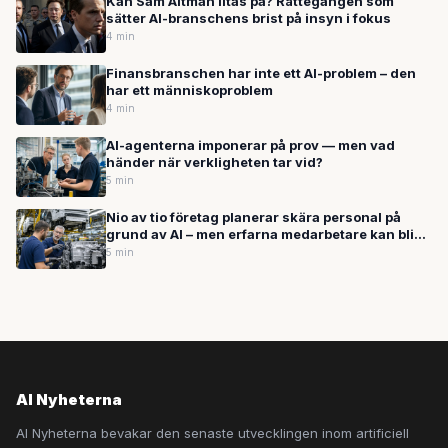
Kan Sam Altman litas på? Rättegången som
sätter AI-branschens brist på insyn i fokus
4 min
Finansbranschen har inte ett AI-problem – den
har ett människoproblem
4 min
AI-agenterna imponerar på prov — men vad
händer när verkligheten tar vid?
5 min
Nio av tio företag planerar skära personal på
grund av AI – men erfarna medarbetare kan bli
vinnarna
5 min
AI Nyheterna
AI Nyheterna bevakar den senaste utvecklingen inom artificiell