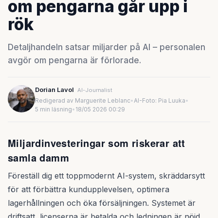
om pengarna går upp i
rök
Detaljhandeln satsar miljarder på AI – personalen
avgör om pengarna är förlorade.
Dorian Lavol
AI-Journalist
Redigerad av Marguerite Leblanc
•
AI-Foto: Pia Luuka
•
5 min läsning
•
18/05 2026 00:29
Miljardinvesteringar som riskerar att
samla damm
Föreställ dig ett toppmodernt AI-system, skräddarsytt
för att förbättra kundupplevelsen, optimera
lagerhållningen och öka försäljningen. Systemet är
driftsatt, licenserna är betalda och ledningen är nöjd