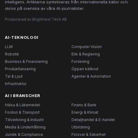
intelligens. Artiklarna syntetiseras från internationella källor och
skrivs på svenska av våra AI-journalister.
Producerad av Brightnest Tech AB
AI-TEKNOLOGI
LLM
Computer Vision
Robotik
Etik & Reglering
Business & Finansiering
Forskning
Produktlansering
Öppen källkod
Tal & Ljud
Agenter & Automation
Infrastruktur
AI I BRANSCHER
Hälsa & Läkemedel
Finans & Bank
Fordon & Transport
Energi & Klimat
Tillverkning & Industri
Detaljhandel & E-handel
Media & Underhållning
Utbildning
Juridik & Compliance
Försvar & Säkerhet