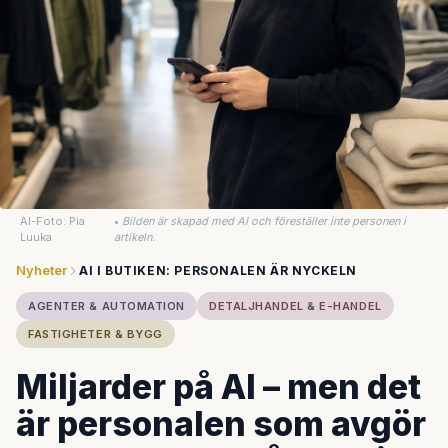
AI-Foto: Pia
•
Bilden är skapad med AI och föreställer inte personen i
Luuka
artikeln.
Nyheter
AI I BUTIKEN: PERSONALEN ÄR NYCKELN
AGENTER & AUTOMATION
DETALJHANDEL & E-HANDEL
FASTIGHETER & BYGG
Miljarder på AI – men det
är personalen som avgör