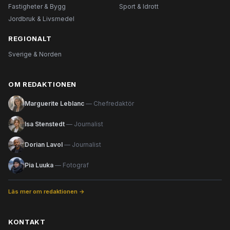
Fastigheter & Bygg
Sport & Idrott
Jordbruk & Livsmedel
REGIONALT
Sverige & Norden
OM REDAKTIONEN
Marguerite Leblanc
— Chefredaktör
Isa Stenstedt
— Journalist
Dorian Lavol
— Journalist
Pia Luuka
— Fotograf
Läs mer om redaktionen →
KONTAKT