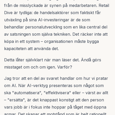
från de misslyckade är synen på medarbetaren. Retail
Dive är tydliga: de handelsaktörer som faktiskt får
utväxling på sina AI-investeringar är de som
behandlar personalutveckling som en lika central del
av satsningen som själva tekniken. Det räcker inte att
köpa in ett system – organisationen måste bygga
kapaciteten att använda det.
Detta låter självklart när man läser det. Ändå görs
misstaget om och om igen. Varför?
Jag tror att en del av svaret handlar om hur vi pratar
om AI. När AI-verktyg presenteras som något som
ska "automatisera", "effektivisera" eller – värst av allt
– "ersätta", är det knappast konstigt att den person
vars jobb är i fokus inte hoppar på tåget med öppna
armar. Det skapar ett motstånd som är helt rationellt.