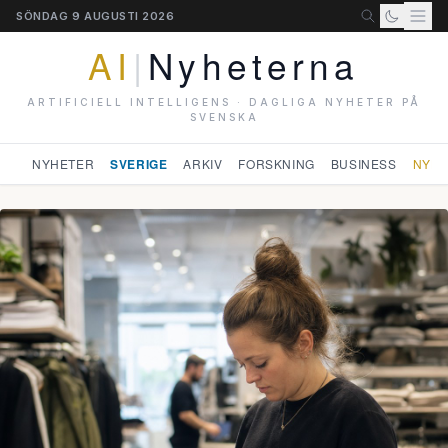
SÖNDAG 9 AUGUSTI 2026
AI
|
Nyheterna
ARTIFICIELL INTELLIGENS · DAGLIGA NYHETER PÅ
SVENSKA
NYHETER
SVERIGE
ARKIV
FORSKNING
BUSINESS
NYHE