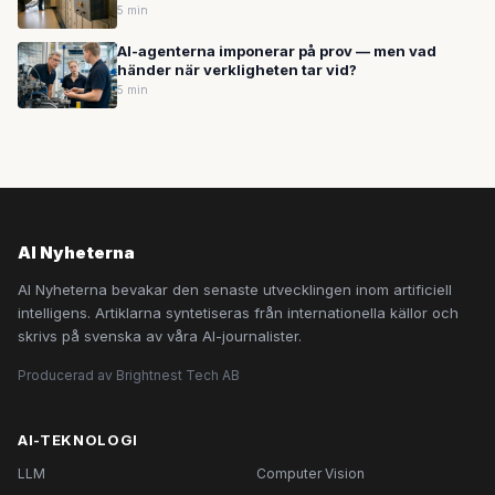
5 min
AI-agenterna imponerar på prov — men vad
händer när verkligheten tar vid?
5 min
AI Nyheterna
AI Nyheterna bevakar den senaste utvecklingen inom artificiell
intelligens. Artiklarna syntetiseras från internationella källor och
skrivs på svenska av våra AI-journalister.
Producerad av Brightnest Tech AB
AI-TEKNOLOGI
LLM
Computer Vision