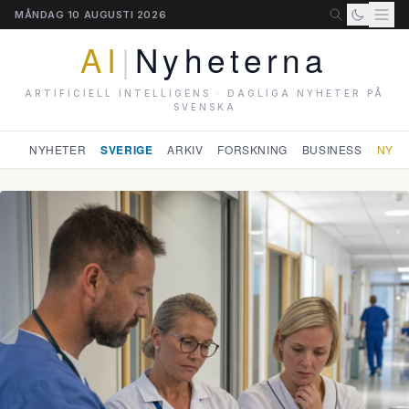
MÅNDAG 10 AUGUSTI 2026
AI
|
Nyheterna
ARTIFICIELL INTELLIGENS · DAGLIGA NYHETER PÅ
SVENSKA
NYHETER
SVERIGE
ARKIV
FORSKNING
BUSINESS
NYHE