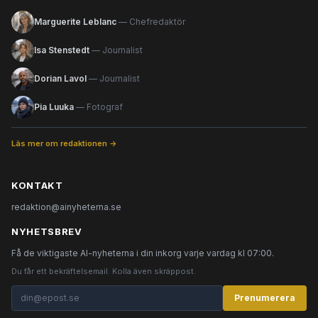
Marguerite Leblanc
— Chefredaktör
Isa Stenstedt
— Journalist
Dorian Lavol
— Journalist
Pia Luuka
— Fotograf
Läs mer om redaktionen →
KONTAKT
redaktion@ainyheterna.se
NYHETSBREV
Få de viktigaste AI-nyheterna i din inkorg varje vardag kl 07:00.
Du får ett bekräftelsemail. Kolla även skräppost.
Prenumerera