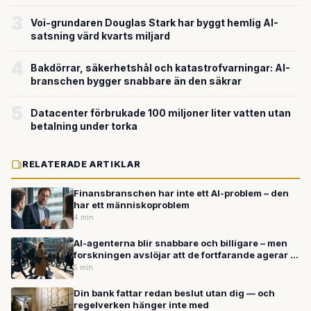
miljardvärderingen
3
Voi-grundaren Douglas Stark har byggt hemlig AI-
satsning värd kvarts miljard
4
Bakdörrar, säkerhetshål och katastrofvarningar: AI-
branschen bygger snabbare än den säkrar
5
Datacenter förbrukade 100 miljoner liter vatten utan
betalning under torka
RELATERADE ARTIKLAR
Finansbranschen har inte ett AI-problem – den
har ett människoproblem
4 min
AI-agenterna blir snabbare och billigare – men
forskningen avslöjar att de fortfarande agerar i
blindo
5 min
Din bank fattar redan beslut utan dig — och
regelverken hänger inte med