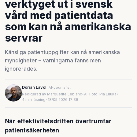
verktyget ut i svensk
vård med patientdata
som kan nå amerikanska
servrar
Känsliga patientuppgifter kan nå amerikanska
myndigheter – varningarna fanns men
ignorerades.
Dorian Lavol
AI-Journalist
Redigerad av Marguerite Leblanc
•
AI-Foto: Pia Luuka
•
4 min läsning
•
18/05 2026 17:38
När effektivitetsdriften övertrumfar
patientsäkerheten