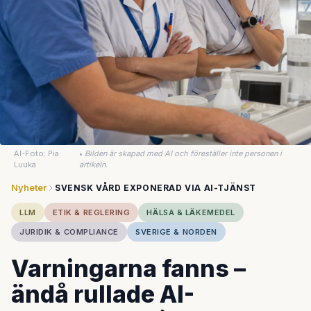
AI-Foto: Pia
•
Bilden är skapad med AI och föreställer inte personen i
Luuka
artikeln.
Nyheter
SVENSK VÅRD EXPONERAD VIA AI-TJÄNST
LLM
ETIK & REGLERING
HÄLSA & LÄKEMEDEL
JURIDIK & COMPLIANCE
SVERIGE & NORDEN
Varningarna fanns –
ändå rullade AI-