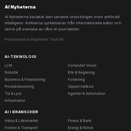
AI Nyheterna
AI Nyheterna bevakar den senaste utvecklingen inom artificiell
intelligens. Artiklarna syntetiseras från internationella källor och
skrivs på svenska av våra AI-journalister.
Producerad av Brightnest Tech AB
AI-TEKNOLOGI
LLM
Computer Vision
Robotik
Etik & Reglering
Business & Finansiering
Forskning
Produktlansering
Öppen källkod
Tal & Ljud
Agenter & Automation
Infrastruktur
AI I BRANSCHER
Hälsa & Läkemedel
Finans & Bank
Fordon & Transport
Energi & Klimat