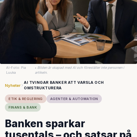
AI-Foto: Pia
•
Bilden är skapad med AI och föreställer inte personen i
Luuka
artikeln.
AI TVINGAR BANKER ATT VARSLA OCH
Nyheter
OMSTRUKTURERA
ETIK & REGLERING
AGENTER & AUTOMATION
FINANS & BANK
Banken sparkar
tusentals – och satsar på