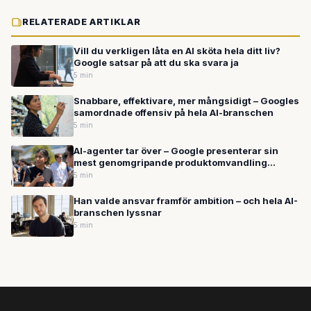
RELATERADE ARTIKLAR
Vill du verkligen låta en AI sköta hela ditt liv?
Google satsar på att du ska svara ja
5 min
Snabbare, effektivare, mer mångsidigt – Googles
samordnade offensiv på hela AI-branschen
5 min
AI-agenter tar över – Google presenterar sin
mest genomgripande produktomvandling
någonsin
5 min
Han valde ansvar framför ambition – och hela AI-
branschen lyssnar
5 min