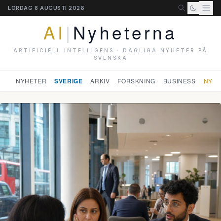
LÖRDAG 8 AUGUSTI 2026
AI
|
Nyheterna
ARTIFICIELL INTELLIGENS · DAGLIGA NYHETER PÅ
SVENSKA
NYHETER
SVERIGE
ARKIV
FORSKNING
BUSINESS
NYHE