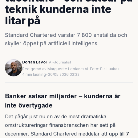
teknik kunderna inte
litar på
Standard Chartered varslar 7 800 anställda och
skyller öppet på artificiell intelligens.
Dorian Lavol
AI-Journalist
Redigerad av Marguerite Leblanc
•
AI-Foto: Pia Luuka
•
4 min läsning
•
20/05 2026 02:22
Banker satsar miljarder – kunderna är
inte övertygade
Det pågår just nu en av de mest dramatiska
omstruktureringar finansbranschen har sett på
decennier. Standard Chartered meddelar att upp till
7