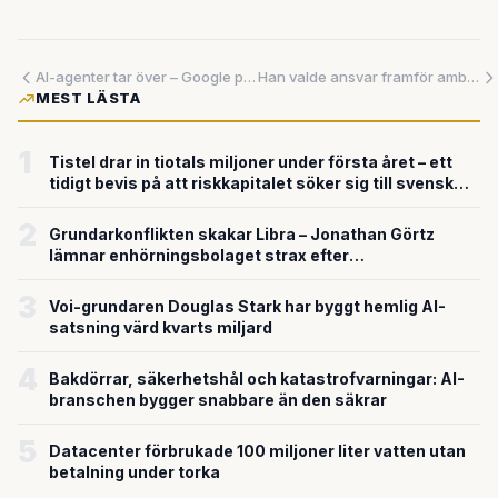
AI-agenter tar över – Google presenterar sin mest genomgripande produktomvandling någonsin
Han valde ansvar framför ambition – och hela AI-branschen lyssnar
MEST LÄSTA
1
Tistel drar in tiotals miljoner under första året – ett
tidigt bevis på att riskkapitalet söker sig till svensk
försvarsteknik
2
Grundarkonflikten skakar Libra – Jonathan Görtz
lämnar enhörningsbolaget strax efter
miljardvärderingen
3
Voi-grundaren Douglas Stark har byggt hemlig AI-
satsning värd kvarts miljard
4
Bakdörrar, säkerhetshål och katastrofvarningar: AI-
branschen bygger snabbare än den säkrar
5
Datacenter förbrukade 100 miljoner liter vatten utan
betalning under torka