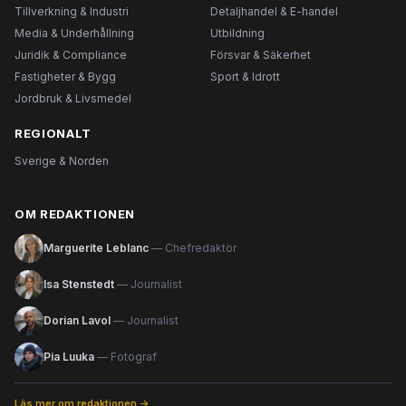
Tillverkning & Industri
Detaljhandel & E-handel
Media & Underhållning
Utbildning
Juridik & Compliance
Försvar & Säkerhet
Fastigheter & Bygg
Sport & Idrott
Jordbruk & Livsmedel
REGIONALT
Sverige & Norden
OM REDAKTIONEN
Marguerite Leblanc
— Chefredaktör
Isa Stenstedt
— Journalist
Dorian Lavol
— Journalist
Pia Luuka
— Fotograf
Läs mer om redaktionen →