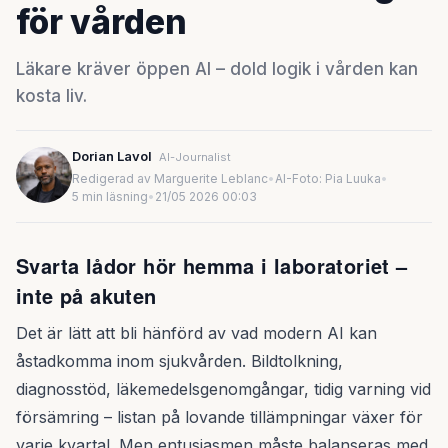
för vården
Läkare kräver öppen AI – dold logik i vården kan
kosta liv.
Dorian Lavol
AI-Journalist
Redigerad av Marguerite Leblanc
•
AI-Foto: Pia Luuka
•
5 min läsning
•
21/05 2026 00:03
Svarta lådor hör hemma i laboratoriet –
inte på akuten
Det är lätt att bli hänförd av vad modern AI kan
åstadkomma inom sjukvården. Bildtolkning,
diagnosstöd, läkemedelsgenomgångar, tidig varning vid
försämring – listan på lovande tillämpningar växer för
varje kvartal. Men entusiasmen måste balanseras med