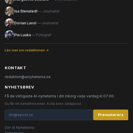
Isa Stenstedt
— Journalist
Dorian Lavol
— Journalist
Pia Luuka
— Fotograf
Läs mer om redaktionen →
KONTAKT
redaktion@ainyheterna.se
NYHETSBREV
Få de viktigaste AI-nyheterna i din inkorg varje vardag kl 07:00.
Du får ett bekräftelsemail. Kolla även skräppost.
Prenumerera
Om AI Nyheterna
Annonsera