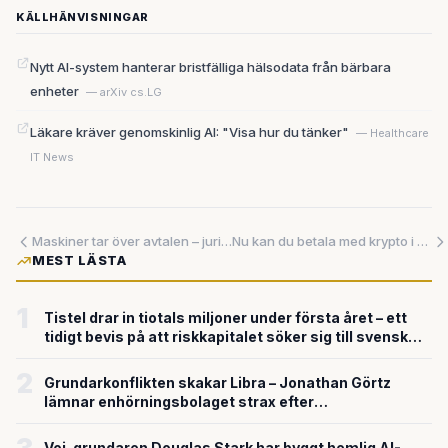
KÄLLHÄNVISNINGAR
Nytt AI-system hanterar bristfälliga hälsodata från bärbara
enheter
— arXiv cs.LG
Läkare kräver genomskinlig AI: "Visa hur du tänker"
— Healthcare
IT News
Maskiner tar över avtalen – juristen överlever men måste förändras
Nu kan du betala med krypto i kassan — Revolut lanserar fysiskt betalkort
MEST LÄSTA
1
Tistel drar in tiotals miljoner under första året – ett
tidigt bevis på att riskkapitalet söker sig till svensk
försvarsteknik
2
Grundarkonflikten skakar Libra – Jonathan Görtz
lämnar enhörningsbolaget strax efter
miljardvärderingen
Voi-grundaren Douglas Stark har byggt hemlig AI-