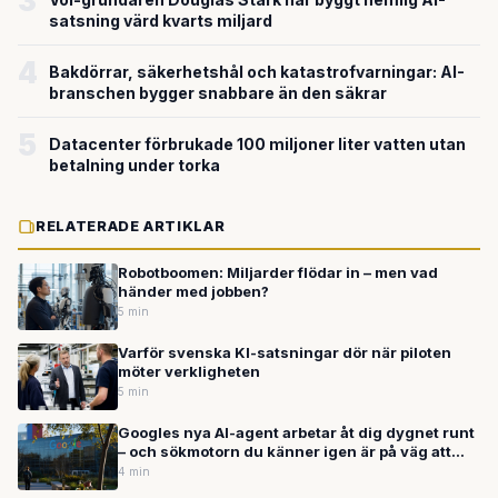
3
satsning värd kvarts miljard
4
Bakdörrar, säkerhetshål och katastrofvarningar: AI-
branschen bygger snabbare än den säkrar
5
Datacenter förbrukade 100 miljoner liter vatten utan
betalning under torka
RELATERADE ARTIKLAR
Robotboomen: Miljarder flödar in – men vad
händer med jobben?
5 min
Varför svenska KI-satsningar dör när piloten
möter verkligheten
5 min
Googles nya AI-agent arbetar åt dig dygnet runt
– och sökmotorn du känner igen är på väg att
förvandlas i grunden
4 min