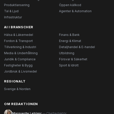
Produktlansering
Öppen källkod
Tal & Ljud
Agenter & Automation
Infrastruktur
AI I BRANSCHER
Hälsa & Läkemedel
Finans & Bank
Fordon & Transport
Energi & Klimat
Tillverkning & Industri
Detaljhandel & E-handel
Media & Underhållning
Utbildning
Juridik & Compliance
Försvar & Säkerhet
Fastigheter & Bygg
Sport & Idrott
Jordbruk & Livsmedel
REGIONALT
Sverige & Norden
OM REDAKTIONEN
Marguerite Leblanc
— Chefredaktör