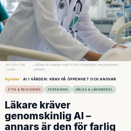
AI-Foto: Pia
•
Bilden är skapad med AI och föreställer inte personen i
Luuka
artikeln.
Nyheter
AI I VÅRDEN: KRAV PÅ ÖPPENHET OCH ANSVAR
ETIK & REGLERING
FORSKNING
HÄLSA & LÄKEMEDEL
Läkare kräver
genomskinlig AI –
annars är den för farlig