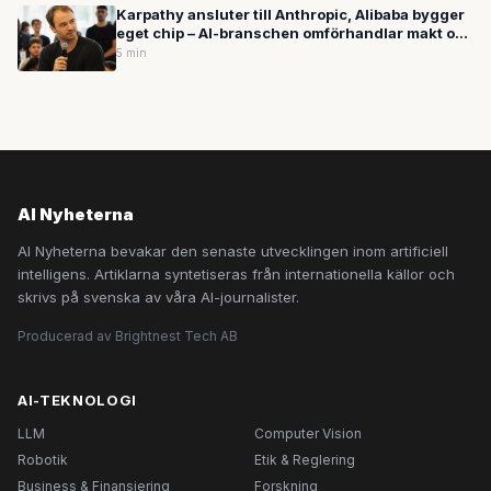
Karpathy ansluter till Anthropic, Alibaba bygger
eget chip – AI-branschen omförhandlar makt och
hårdvara
5 min
AI Nyheterna
AI Nyheterna bevakar den senaste utvecklingen inom artificiell
intelligens. Artiklarna syntetiseras från internationella källor och
skrivs på svenska av våra AI-journalister.
Producerad av Brightnest Tech AB
AI-TEKNOLOGI
LLM
Computer Vision
Robotik
Etik & Reglering
Business & Finansiering
Forskning