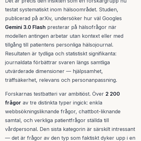
Det är precis den insikten som en forskargrupp nu
testat systematiskt inom hälsoområdet. Studien,
publicerad på arXiv, undersöker hur väl Googles
Gemini 3.0 Flash
presterar på hälsofrågor när
modellen antingen arbetar utan kontext eller med
tillgång till patientens personliga hälsojournal.
Resultaten är tydliga och statistiskt signifikanta:
journaldata förbättrar svaren längs samtliga
utvärderade dimensioner — hjälpsamhet,
träffsäkerhet, relevans och personanpassning.
Forskarnas testbatteri var ambitiöst. Över
2 200
frågor
av tre distinkta typer ingick: enkla
webbsökningsliknande frågor, chattbot-liknande
samtal, och verkliga patientfrågor ställda till
vårdpersonal. Den sista kategorin är särskilt intressant
— det är frågor av den typ som faktiskt dyker upp i en