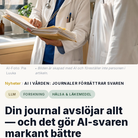
AI-Foto: Pia
•
Bilden är skapad med AI och föreställer inte personen i
Luuka
artikeln.
Nyheter
AI I VÅRDEN: JOURNALER FÖRBÄTTRAR SVAREN
LLM
FORSKNING
HÄLSA & LÄKEMEDEL
Din journal avslöjar allt
— och det gör AI-svaren
markant bättre