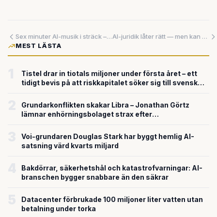
Sex minuter AI-musik i sträck – nu utmanar maskinen musikstudion på allvar
AI-juridik låter rätt — men kan ha fundamentalt fel: Så undviker du fällan
MEST LÄSTA
1
Tistel drar in tiotals miljoner under första året – ett
tidigt bevis på att riskkapitalet söker sig till svensk
försvarsteknik
2
Grundarkonflikten skakar Libra – Jonathan Görtz
lämnar enhörningsbolaget strax efter
miljardvärderingen
3
Voi-grundaren Douglas Stark har byggt hemlig AI-
satsning värd kvarts miljard
4
Bakdörrar, säkerhetshål och katastrofvarningar: AI-
branschen bygger snabbare än den säkrar
5
Datacenter förbrukade 100 miljoner liter vatten utan
betalning under torka