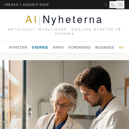
FREDAG 7 AUGUSTI 2026
AI
|
Nyheterna
ARTIFICIELL INTELLIGENS · DAGLIGA NYHETER PÅ
SVENSKA
NYHETER
SVERIGE
ARKIV
FORSKNING
BUSINESS
NYHE