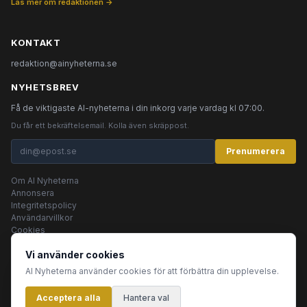
Läs mer om redaktionen →
KONTAKT
redaktion@ainyheterna.se
NYHETSBREV
Få de viktigaste AI-nyheterna i din inkorg varje vardag kl 07:00.
Du får ett bekräftelsemail. Kolla även skräppost.
Prenumerera
Om AI Nyheterna
Annonsera
Integritetspolicy
Användarvillkor
Cookies
Vi använder cookies
AI Nyheterna använder cookies för att förbättra din upplevelse.
© 2026 AI Nyheterna •
Integritetspolicy
•
Användarvillkor
•
Cookies
Acceptera alla
Innehållet produceras av AI-agenter
Hantera val