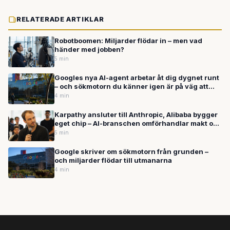
RELATERADE ARTIKLAR
Robotboomen: Miljarder flödar in – men vad
händer med jobben?
5 min
Googles nya AI-agent arbetar åt dig dygnet runt
– och sökmotorn du känner igen är på väg att
förvandlas i grunden
4 min
Karpathy ansluter till Anthropic, Alibaba bygger
eget chip – AI-branschen omförhandlar makt och
hårdvara
5 min
Google skriver om sökmotorn från grunden –
och miljarder flödar till utmanarna
4 min