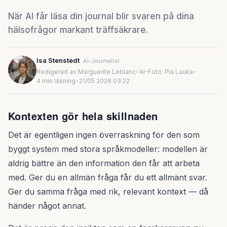
När AI får läsa din journal blir svaren på dina
hälsofrågor markant träffsäkrare.
Isa Stenstedt
AI-Journalist
Redigerad av Marguerite Leblanc
•
AI-Foto: Pia Luuka
•
4 min läsning
•
21/05 2026 03:22
Kontexten gör hela skillnaden
Det är egentligen ingen överraskning för den som
byggt system med stora språkmodeller: modellen är
aldrig bättre än den information den får att arbeta
med. Ger du en allmän fråga får du ett allmänt svar.
Ger du samma fråga med rik, relevant kontext — då
händer något annat.