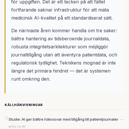
för uppgiften. Det är ett tecken på att fältet
fortfarande saknar infrastruktur för att mäta
medicinsk AI-kvalitet på ett standardiserat sätt.
De närmaste åren kommer handla om tre saker:
bättre hantering av tidsberoende journaldata,
robusta integritetsarkitekturer som möjliggör
journaltillgång utan att äventyra patientdata, och
regulatorisk tydlighet. Teknikens mognad är inte
längre det primära hindret — det är systemen
runt omkring den.
KÄLLHÄNVISNINGAR
Studie: AI ger bättre hälsosvar med tillgång till patientjournaler
—
arXiv cs.AI