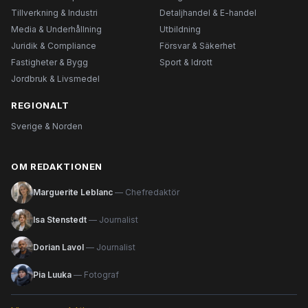
Tillverkning & Industri
Detaljhandel & E-handel
Media & Underhållning
Utbildning
Juridik & Compliance
Försvar & Säkerhet
Fastigheter & Bygg
Sport & Idrott
Jordbruk & Livsmedel
REGIONALT
Sverige & Norden
OM REDAKTIONEN
Marguerite Leblanc
— Chefredaktör
Isa Stenstedt
— Journalist
Dorian Lavol
— Journalist
Pia Luuka
— Fotograf