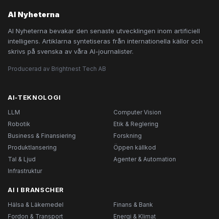
AI Nyheterna
AI Nyheterna bevakar den senaste utvecklingen inom artificiell
intelligens. Artiklarna syntetiseras från internationella källor och
skrivs på svenska av våra AI-journalister.
Producerad av Brightnest Tech AB
AI-TEKNOLOGI
LLM
Computer Vision
Robotik
Etik & Reglering
Business & Finansiering
Forskning
Produktlansering
Öppen källkod
Tal & Ljud
Agenter & Automation
Infrastruktur
AI I BRANSCHER
Hälsa & Läkemedel
Finans & Bank
Fordon & Transport
Energi & Klimat