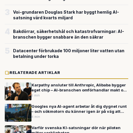
miljardvärderingen
3
Voi-grundaren Douglas Stark har byggt hemlig AI-
satsning värd kvarts miljard
4
Bakdörrar, säkerhetshål och katastrofvarningar: AI-
branschen bygger snabbare än den säkrar
5
Datacenter förbrukade 100 miljoner liter vatten utan
betalning under torka
RELATERADE ARTIKLAR
Karpathy ansluter till Anthropic, Alibaba bygger
eget chip – AI-branschen omförhandlar makt och
hårdvara
5 min
Googles nya AI-agent arbetar åt dig dygnet runt
– och sökmotorn du känner igen är på väg att
förvandlas i grunden
4 min
Varför svenska KI-satsningar dör när piloten
möter verkligheten