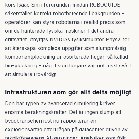
körs Isaac Sim i förgrunden medan ROBOGUIDE
säkerställer korrekt robotbeteende i bakgrunden –
operatörer kan styra robotarna i realtid precis som
om de hanterade fysiska maskiner. I det andra
driftsättet utnyttjas NVIDIAs fysiksimulator PhysX för
att återskapa komplexa uppgifter som slumpmässig
komponentplockning ur osorterade högar, så kallad
bin-plockning – något som tidigare var notoriskt svårt
att simulera trovärdigt.
Infrastrukturen som gör allt detta möjligt
Den här typen av avancerad simulering kräver
enorma beräkningskrafter. Det är ingen slump att
byggbranschen just nu rapporterar en
explosionsartad efterfrågan på datacenter driven av
teknikföretagens AI-satsningar. Analytiker som följt