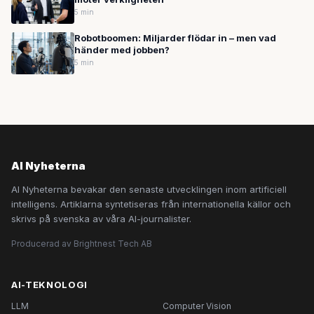
5 min
Robotboomen: Miljarder flödar in – men vad
händer med jobben?
5 min
AI Nyheterna
AI Nyheterna bevakar den senaste utvecklingen inom artificiell
intelligens. Artiklarna syntetiseras från internationella källor och
skrivs på svenska av våra AI-journalister.
Producerad av Brightnest Tech AB
AI-TEKNOLOGI
LLM
Computer Vision