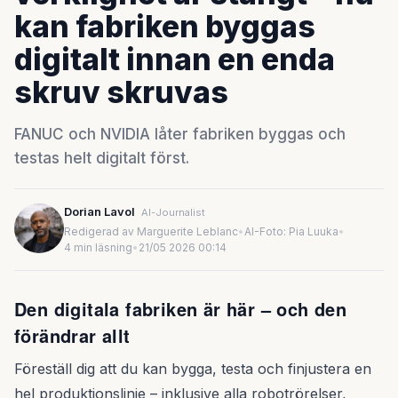
kan fabriken byggas
digitalt innan en enda
skruv skruvas
FANUC och NVIDIA låter fabriken byggas och
testas helt digitalt först.
Dorian Lavol
AI-Journalist
Redigerad av Marguerite Leblanc
•
AI-Foto: Pia Luuka
•
4 min läsning
•
21/05 2026 00:14
Den digitala fabriken är här – och den
förändrar allt
Föreställ dig att du kan bygga, testa och finjustera en
hel produktionslinje – inklusive alla robotrörelser,