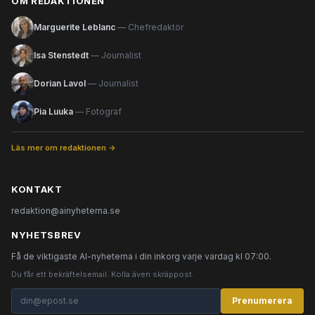
OM REDAKTIONEN
Marguerite Leblanc
— Chefredaktör
Isa Stenstedt
— Journalist
Dorian Lavol
— Journalist
Pia Luuka
— Fotograf
Läs mer om redaktionen →
KONTAKT
redaktion@ainyheterna.se
NYHETSBREV
Få de viktigaste AI-nyheterna i din inkorg varje vardag kl 07:00.
Du får ett bekräftelsemail. Kolla även skräppost.
Prenumerera