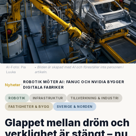
AI-Foto: Pia
•
Bilden är skapad med AI och föreställer inte personen i
Luuka
artikeln.
ROBOTIK MÖTER AI: FANUC OCH NVIDIA BYGGER
Nyheter
DIGITALA FABRIKER
ROBOTIK
INFRASTRUKTUR
TILLVERKNING & INDUSTRI
FASTIGHETER & BYGG
SVERIGE & NORDEN
Glappet mellan dröm och
verklighet är stängt – nu