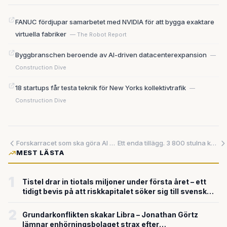
FANUC fördjupar samarbetet med NVIDIA för att bygga exaktare
virtuella fabriker
— The Robot Report
Bygg­branschen beroende av AI-driven datacenterexpansion
—
Construction Dive
18 startups får testa teknik för New Yorks kollektivtrafik
—
Construction Dive
Forskarracet som ska göra AI billigare, snabbare – och mer pålitligt
Ett enda tillägg. 3 800 stulna kodarkiv. Så hackades GitHub inifrån.
MEST LÄSTA
1
Tistel drar in tiotals miljoner under första året – ett
tidigt bevis på att riskkapitalet söker sig till svensk
försvarsteknik
2
Grundarkonflikten skakar Libra – Jonathan Görtz
lämnar enhörningsbolaget strax efter