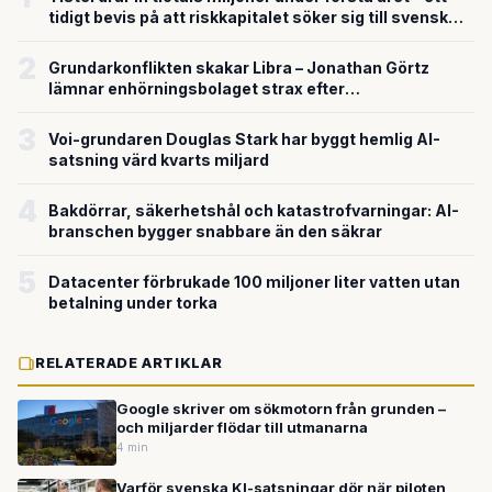
tidigt bevis på att riskkapitalet söker sig till svensk
försvarsteknik
2
Grundarkonflikten skakar Libra – Jonathan Görtz
lämnar enhörningsbolaget strax efter
miljardvärderingen
3
Voi-grundaren Douglas Stark har byggt hemlig AI-
satsning värd kvarts miljard
4
Bakdörrar, säkerhetshål och katastrofvarningar: AI-
branschen bygger snabbare än den säkrar
5
Datacenter förbrukade 100 miljoner liter vatten utan
betalning under torka
RELATERADE ARTIKLAR
Google skriver om sökmotorn från grunden –
och miljarder flödar till utmanarna
4 min
Varför svenska KI-satsningar dör när piloten