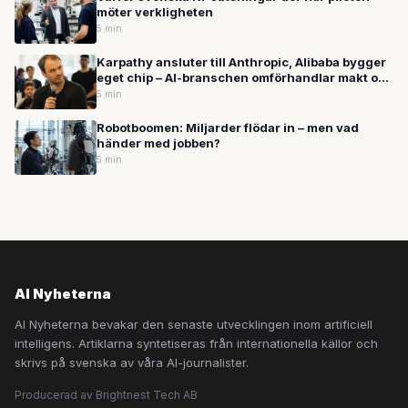
möter verkligheten
5 min
Karpathy ansluter till Anthropic, Alibaba bygger
eget chip – AI-branschen omförhandlar makt och
hårdvara
5 min
Robotboomen: Miljarder flödar in – men vad
händer med jobben?
5 min
AI Nyheterna
AI Nyheterna bevakar den senaste utvecklingen inom artificiell
intelligens. Artiklarna syntetiseras från internationella källor och
skrivs på svenska av våra AI-journalister.
Producerad av Brightnest Tech AB