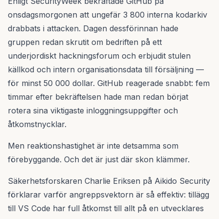
Enligt SecurityWeek bekräftade GitHub på
onsdagsmorgonen att ungefär 3 800 interna kodarkiv
drabbats i attacken. Dagen dessförinnan hade
gruppen redan skrutit om bedriften på ett
underjordiskt hackningsforum och erbjudit stulen
källkod och intern organisationsdata till försäljning —
för minst 50 000 dollar. GitHub reagerade snabbt: fem
timmar efter bekräftelsen hade man redan börjat
rotera sina viktigaste inloggningsuppgifter och
åtkomstnycklar.
Men reaktionshastighet är inte detsamma som
förebyggande. Och det är just där skon klämmer.
Säkerhetsforskaren Charlie Eriksen på Aikido Security
förklarar varför angreppsvektorn är så effektiv: tillägg
till VS Code har full åtkomst till allt på en utvecklares