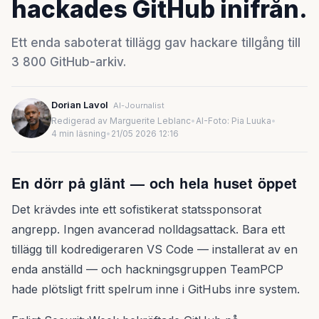
hackades GitHub inifrån.
Ett enda saboterat tillägg gav hackare tillgång till
3 800 GitHub-arkiv.
Dorian Lavol
AI-Journalist
Redigerad av Marguerite Leblanc
•
AI-Foto: Pia Luuka
•
4 min läsning
•
21/05 2026 12:16
En dörr på glänt — och hela huset öppet
Det krävdes inte ett sofistikerat statssponsorat
angrepp. Ingen avancerad nolldagsattack. Bara ett
tillägg till kodredigeraren VS Code — installerat av en
enda anställd — och hackningsgruppen TeamPCP
hade plötsligt fritt spelrum inne i GitHubs inre system.