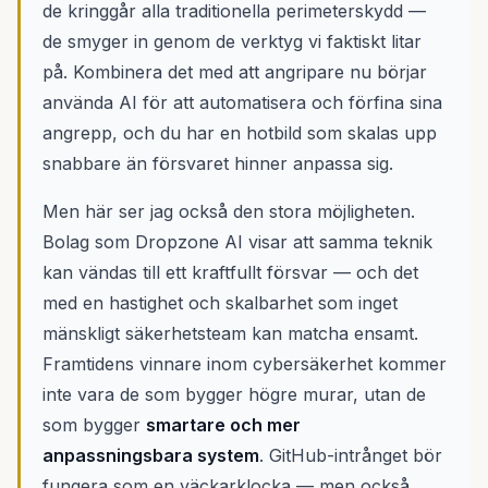
de kringgår alla traditionella perimeterskydd —
de smyger in genom de verktyg vi faktiskt litar
på. Kombinera det med att angripare nu börjar
använda AI för att automatisera och förfina sina
angrepp, och du har en hotbild som skalas upp
snabbare än försvaret hinner anpassa sig.
Men här ser jag också den stora möjligheten.
Bolag som Dropzone AI visar att samma teknik
kan vändas till ett kraftfullt försvar — och det
med en hastighet och skalbarhet som inget
mänskligt säkerhetsteam kan matcha ensamt.
Framtidens vinnare inom cybersäkerhet kommer
inte vara de som bygger högre murar, utan de
som bygger
smartare och mer
anpassningsbara system
. GitHub-intrånget bör
fungera som en väckarklocka — men också