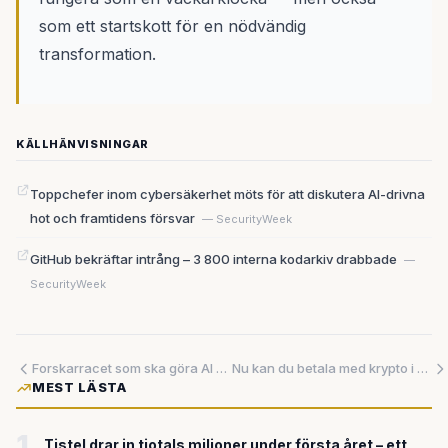
som ett startskott för en nödvändig
transformation.
KÄLLHÄNVISNINGAR
Toppchefer inom cybersäkerhet möts för att diskutera AI-drivna
hot och framtidens försvar
— SecurityWeek
GitHub bekräftar intrång – 3 800 interna kodarkiv drabbade
—
SecurityWeek
Forskarracet som ska göra AI billigare, snabbare – och mer pålitligt
Nu kan du betala med krypto i kassan — Revolut lanserar fysiskt betalkort
MEST LÄSTA
1
Tistel drar in tiotals miljoner under första året – ett