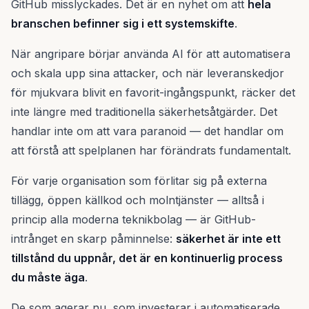
GitHub misslyckades. Det är en nyhet om att
hela
branschen befinner sig i ett systemskifte
.
När angripare börjar använda AI för att automatisera
och skala upp sina attacker, och när leveranskedjor
för mjukvara blivit en favorit-ingångspunkt, räcker det
inte längre med traditionella säkerhetsåtgärder. Det
handlar inte om att vara paranoid — det handlar om
att förstå att spelplanen har förändrats fundamentalt.
För varje organisation som förlitar sig på externa
tillägg, öppen källkod och molntjänster — alltså i
princip alla moderna teknikbolag — är GitHub-
intrånget en skarp påminnelse:
säkerhet är inte ett
tillstånd du uppnår, det är en kontinuerlig process
du måste äga
.
De som agerar nu, som investerar i automatiserade