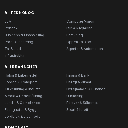
AI-TEKNOLOGI
LLM
Computer Vision
Robotik
Etik & Reglering
Business & Finansiering
Forskning
Produktlansering
Öppen källkod
Tal & Ljud
Agenter & Automation
Infrastruktur
AI I BRANSCHER
Hälsa & Läkemedel
Finans & Bank
Fordon & Transport
Energi & Klimat
Tillverkning & Industri
Detaljhandel & E-handel
Media & Underhållning
Utbildning
Juridik & Compliance
Försvar & Säkerhet
Fastigheter & Bygg
Sport & Idrott
Jordbruk & Livsmedel
REGIONALT