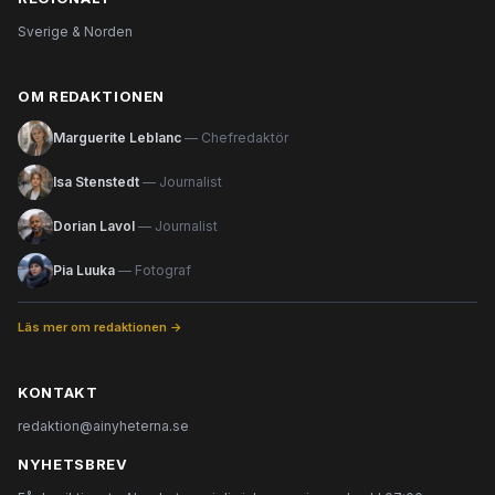
Sverige & Norden
OM REDAKTIONEN
Marguerite Leblanc
— Chefredaktör
Isa Stenstedt
— Journalist
Dorian Lavol
— Journalist
Pia Luuka
— Fotograf
Läs mer om redaktionen →
KONTAKT
redaktion@ainyheterna.se
NYHETSBREV