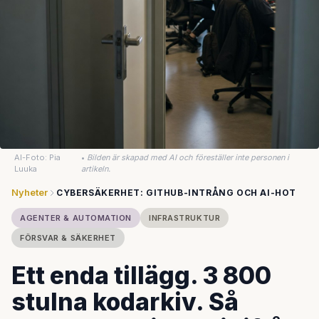
AI-Foto: Pia
•
Bilden är skapad med AI och föreställer inte personen i
Luuka
artikeln.
Nyheter
CYBERSÄKERHET: GITHUB-INTRÅNG OCH AI-HOT
AGENTER & AUTOMATION
INFRASTRUKTUR
FÖRSVAR & SÄKERHET
Ett enda tillägg. 3 800
stulna kodarkiv. Så