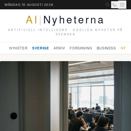
MÅNDAG 10 AUGUSTI 2026
AI
|
Nyheterna
ARTIFICIELL INTELLIGENS · DAGLIGA NYHETER PÅ
SVENSKA
NYHETER
SVERIGE
ARKIV
FORSKNING
BUSINESS
NYHE