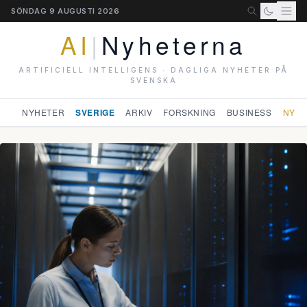
SÖNDAG 9 AUGUSTI 2026
AI
|
Nyheterna
ARTIFICIELL INTELLIGENS · DAGLIGA NYHETER PÅ
SVENSKA
NYHETER
SVERIGE
ARKIV
FORSKNING
BUSINESS
NYHE