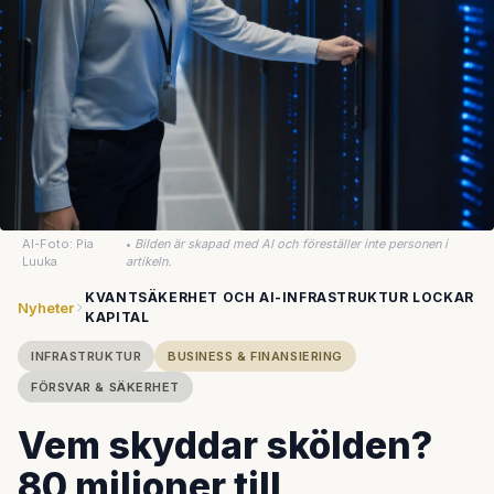
AI-Foto: Pia
•
Bilden är skapad med AI och föreställer inte personen i
Luuka
artikeln.
KVANTSÄKERHET OCH AI-INFRASTRUKTUR LOCKAR
Nyheter
KAPITAL
INFRASTRUKTUR
BUSINESS & FINANSIERING
FÖRSVAR & SÄKERHET
Vem skyddar skölden?
80 miljoner till