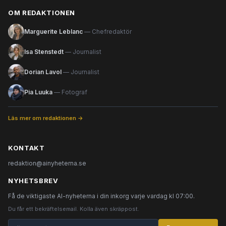
OM REDAKTIONEN
Marguerite Leblanc
— Chefredaktör
Isa Stenstedt
— Journalist
Dorian Lavol
— Journalist
Pia Luuka
— Fotograf
Läs mer om redaktionen →
KONTAKT
redaktion@ainyheterna.se
NYHETSBREV
Få de viktigaste AI-nyheterna i din inkorg varje vardag kl 07:00.
Du får ett bekräftelsemail. Kolla även skräppost.