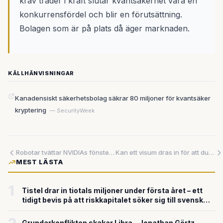
krav träder i kraft slutar kvantsäkerhet vara en
konkurrensfördel och blir en förutsättning.
Bolagen som är på plats då äger marknaden.
KÄLLHÄNVISNINGAR
Kanadensiskt säkerhetsbolag säkrar 80 miljoner för kvantsäker
kryptering
— SecurityWeek
Robotar tvättar NVIDIAs fönster – och det är ett genombrott just för att de inte klarar allt
Kan ett visum dras in för att du forskar om AI? Det hävdar teknikforskare att Trump-administrationen nu gör möjligt
MEST LÄSTA
1
Tistel drar in tiotals miljoner under första året – ett
tidigt bevis på att riskkapitalet söker sig till svensk
försvarsteknik
Grundarkonflikten skakar Libra – Jonathan Görtz