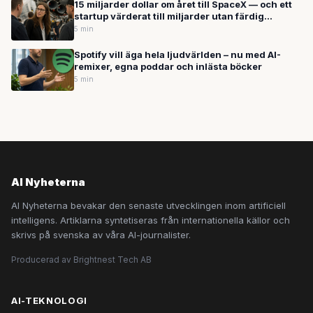
15 miljarder dollar om året till SpaceX — och ett
startup värderat till miljarder utan färdig
produkt
5 min
Spotify vill äga hela ljudvärlden – nu med AI-
remixer, egna poddar och inlästa böcker
5 min
AI Nyheterna
AI Nyheterna bevakar den senaste utvecklingen inom artificiell
intelligens. Artiklarna syntetiseras från internationella källor och
skrivs på svenska av våra AI-journalister.
Producerad av Brightnest Tech AB
AI-TEKNOLOGI