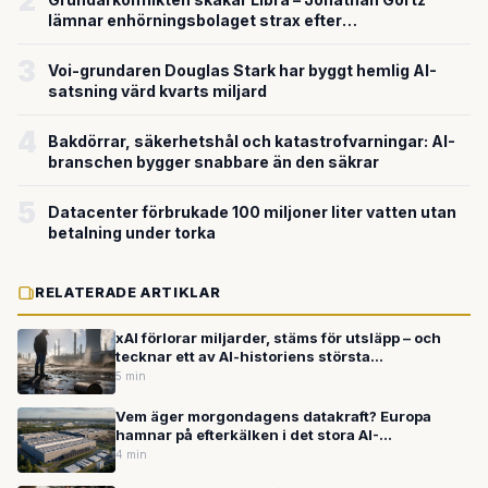
2
lämnar enhörningsbolaget strax efter
miljardvärderingen
3
Voi-grundaren Douglas Stark har byggt hemlig AI-
satsning värd kvarts miljard
4
Bakdörrar, säkerhetshål och katastrofvarningar: AI-
branschen bygger snabbare än den säkrar
5
Datacenter förbrukade 100 miljoner liter vatten utan
betalning under torka
RELATERADE ARTIKLAR
xAI förlorar miljarder, stäms för utsläpp – och
tecknar ett av AI-historiens största
infrastrukturavtal
5 min
Vem äger morgondagens datakraft? Europa
hamnar på efterkälken i det stora AI-
kapprustningen
4 min