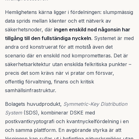
Hemlighetens kärna ligger i fördelningen: slumpmässig
data sprids mellan klienter och ett nätverk av
säkerhetsnoder, där
ingen enskild nod någonsin har
tillgång till den fullständiga nyckeln
. Systemet är med
andra ord konstruerat för att motstå även det
scenario där en enskild nod komprometteras. Det är
säkerhetsarkitektur utan enskilda felkritiska punkter –
precis det som krävs när vi pratar om försvar,
offentlig förvaltning, finans och kritisk
samhällsinfrastruktur.
Bolagets huvudprodukt,
Symmetric-Key Distribution
System
(SDS), kombinerar DSKE med
postkvantkryptografi och kvantnyckelfördelning i en
och samma plattform. En avgörande styrka är att
lösningen kan rullas ut i befintliga nätverksmiljöer utan