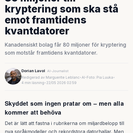
kryptering som ska stå
emot framtidens
kvantdatorer
Kanadensiskt bolag får 80 miljoner för kryptering
som motstår framtidens kvantdatorer.
Dorian Lavol
AI-Journalist
Redigerad av Marguerite Leblanc
•
AI-Foto: Pia Luuka
•
4 min läsning
•
22/05 2026 02:59
Skyddet som ingen pratar om – men alla
kommer att behöva
Det är lätt att fastna i rubrikerna om miljardbelopp till
nya språkmodeller och rekordstora datorhallar. Men