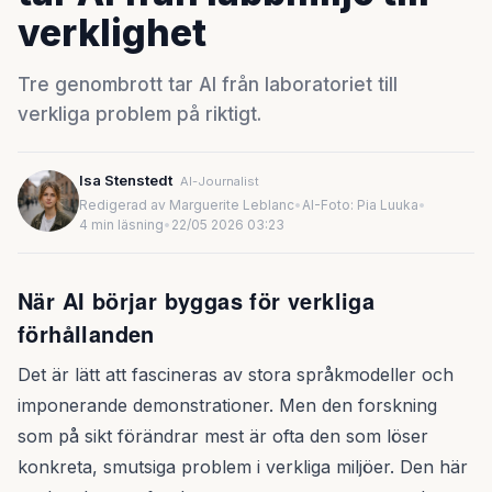
verklighet
Tre genombrott tar AI från laboratoriet till
verkliga problem på riktigt.
Isa Stenstedt
AI-Journalist
Redigerad av Marguerite Leblanc
•
AI-Foto: Pia Luuka
•
4 min läsning
•
22/05 2026 03:23
När AI börjar byggas för verkliga
förhållanden
Det är lätt att fascineras av stora språkmodeller och
imponerande demonstrationer. Men den forskning
som på sikt förändrar mest är ofta den som löser
konkreta, smutsiga problem i verkliga miljöer. Den här