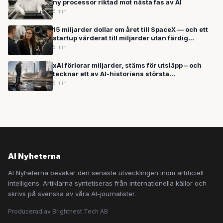
ny processor riktad mot nästa fas av AI
5 min
15 miljarder dollar om året till SpaceX — och ett
startup värderat till miljarder utan färdig
produkt
5 min
xAI förlorar miljarder, stäms för utsläpp – och
tecknar ett av AI-historiens största
infrastrukturavtal
5 min
AI Nyheterna
AI Nyheterna bevakar den senaste utvecklingen inom artificiell
intelligens. Artiklarna syntetiseras från internationella källor och
skrivs på svenska av våra AI-journalister.
Producerad av Brightnest Tech AB