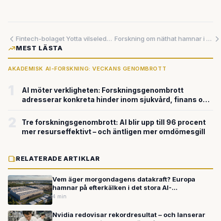
Fintech-bolaget Yotta vilseledde spararna om insättningsskyddet – nu tvingas företaget betala miljonböter
Forskning om näthat hamnar i rätten — så politiseras kampen om internet
MEST LÄSTA
AKADEMISK AI-FORSKNING: VECKANS GENOMBROTT
1
AI möter verkligheten: Forskningsgenombrott
adresserar konkreta hinder inom sjukvård, finans och
bildanalys
2
Tre forskningsgenombrott: AI blir upp till 96 procent
mer resurseffektivt – och äntligen mer omdömesgill
RELATERADE ARTIKLAR
Vem äger morgondagens datakraft? Europa
hamnar på efterkälken i det stora AI-
kapprustningen
4 min
Nvidia redovisar rekordresultat – och lanserar