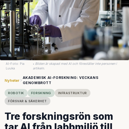
AI-Foto: Pia
•
Bilden är skapad med AI och föreställer inte personen i
Luuka
artikeln.
AKADEMISK AI-FORSKNING: VECKANS
Nyheter
GENOMBROTT
ROBOTIK
FORSKNING
INFRASTRUKTUR
FÖRSVAR & SÄKERHET
Tre forskningsrön som
tar AI från labbmiljö till