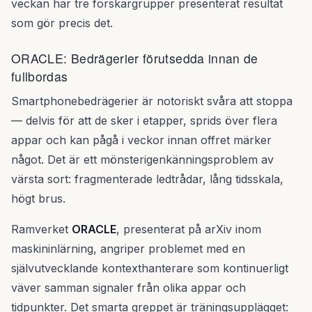
veckan har tre forskargrupper presenterat resultat
som gör precis det.
ORACLE: Bedrägerier förutsedda innan de
fullbordas
Smartphonebedrägerier är notoriskt svåra att stoppa
— delvis för att de sker i etapper, sprids över flera
appar och kan pågå i veckor innan offret märker
något. Det är ett mönsterigenkänningsproblem av
värsta sort: fragmenterade ledtrådar, lång tidsskala,
högt brus.
Ramverket
ORACLE
, presenterat på arXiv inom
maskininlärning, angriper problemet med en
självutvecklande kontexthanterare som kontinuerligt
väver samman signaler från olika appar och
tidpunkter. Det smarta greppet är träningsupplägget: