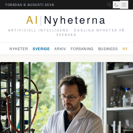
TORSDAG 6 AUGUSTI 2026
AI
|
Nyheterna
ARTIFICIELL INTELLIGENS · DAGLIGA NYHETER PÅ
SVENSKA
NYHETER
SVERIGE
ARKIV
FORSKNING
BUSINESS
NYHE