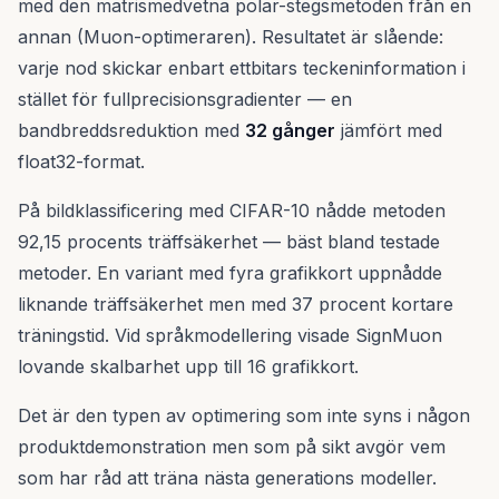
med den matrismedvetna polar-stegsmetoden från en
annan (Muon-optimeraren). Resultatet är slående:
varje nod skickar enbart ettbitars teckeninformation i
stället för fullprecisionsgradienter — en
bandbreddsreduktion med
32 gånger
jämfört med
float32-format.
På bildklassificering med CIFAR-10 nådde metoden
92,15 procents träffsäkerhet — bäst bland testade
metoder. En variant med fyra grafikkort uppnådde
liknande träffsäkerhet men med 37 procent kortare
träningstid. Vid språkmodellering visade SignMuon
lovande skalbarhet upp till 16 grafikkort.
Det är den typen av optimering som inte syns i någon
produktdemonstration men som på sikt avgör vem
som har råd att träna nästa generations modeller.