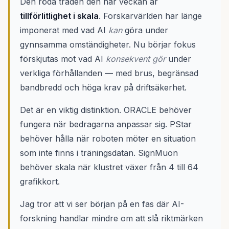
Den röda tråden den här veckan är
tillförlitlighet i skala
. Forskarvärlden har länge
imponerat med vad AI
kan
göra under
gynnsamma omständigheter. Nu börjar fokus
förskjutas mot vad AI
konsekvent gör
under
verkliga förhållanden — med brus, begränsad
bandbredd och höga krav på driftsäkerhet.
Det är en viktig distinktion. ORACLE behöver
fungera när bedragarna anpassar sig. PStar
behöver hålla när roboten möter en situation
som inte finns i träningsdatan. SignMuon
behöver skala när klustret växer från 4 till 64
grafikkort.
Jag tror att vi ser början på en fas där AI-
forskning handlar mindre om att slå riktmärken