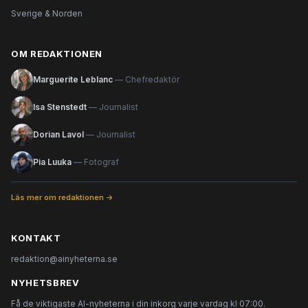
Sverige & Norden
OM REDAKTIONEN
Marguerite Leblanc
— Chefredaktör
Isa Stenstedt
— Journalist
Dorian Lavol
— Journalist
Pia Luuka
— Fotograf
Läs mer om redaktionen →
KONTAKT
redaktion@ainyheterna.se
NYHETSBREV
Få de viktigaste AI-nyheterna i din inkorg varje vardag kl 07:00.