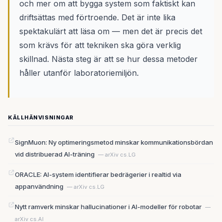
och mer om att bygga system som faktiskt kan
driftsättas med förtroende. Det är inte lika
spektakulärt att läsa om — men det är precis det
som krävs för att tekniken ska göra verklig
skillnad. Nästa steg är att se hur dessa metoder
håller utanför laboratoriemiljön.
KÄLLHÄNVISNINGAR
SignMuon: Ny optimeringsmetod minskar kommunikationsbördan
vid distribuerad AI-träning
— arXiv cs.LG
ORACLE: AI-system identifierar bedrägerier i realtid via
appanvändning
— arXiv cs.LG
Nytt ramverk minskar hallucinationer i AI-modeller för robotar
—
arXiv cs.AI