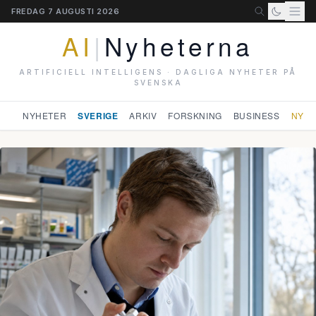
FREDAG 7 AUGUSTI 2026
AI
|
Nyheterna
ARTIFICIELL INTELLIGENS · DAGLIGA NYHETER PÅ
SVENSKA
NYHETER
SVERIGE
ARKIV
FORSKNING
BUSINESS
NYHE