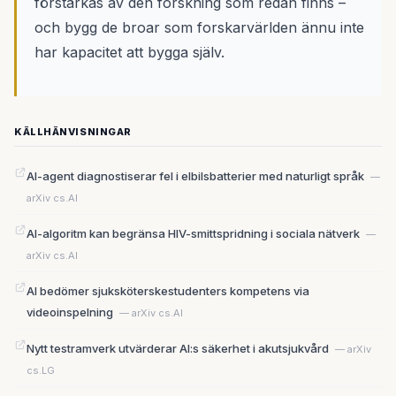
förstärkas av den forskning som redan finns –
och bygg de broar som forskarvärlden ännu inte
har kapacitet att bygga själv.
KÄLLHÄNVISNINGAR
AI-agent diagnostiserar fel i elbilsbatterier med naturligt språk
—
arXiv cs.AI
AI-algoritm kan begränsa HIV-smittspridning i sociala nätverk
—
arXiv cs.AI
AI bedömer sjuksköterskestudenters kompetens via
videoinspelning
— arXiv cs.AI
Nytt testramverk utvärderar AI:s säkerhet i akutsjukvård
— arXiv
cs.LG