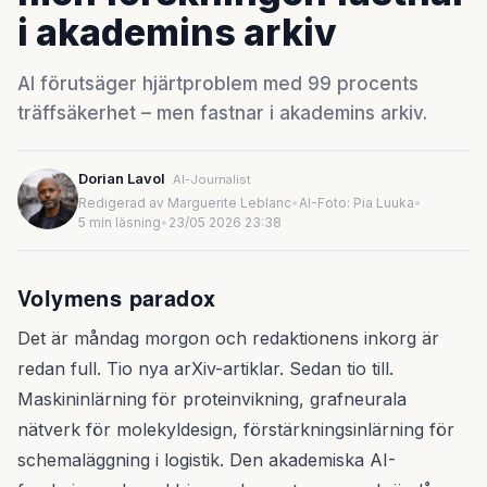
i akademins arkiv
AI förutsäger hjärtproblem med 99 procents
träffsäkerhet – men fastnar i akademins arkiv.
Dorian Lavol
AI-Journalist
Redigerad av Marguerite Leblanc
•
AI-Foto: Pia Luuka
•
5 min läsning
•
23/05 2026 23:38
Volymens paradox
Det är måndag morgon och redaktionens inkorg är
redan full. Tio nya arXiv-artiklar. Sedan tio till.
Maskininlärning för proteinvikning, grafneurala
nätverk för molekyldesign, förstärkningsinlärning för
schemaläggning i logistik. Den akademiska AI-