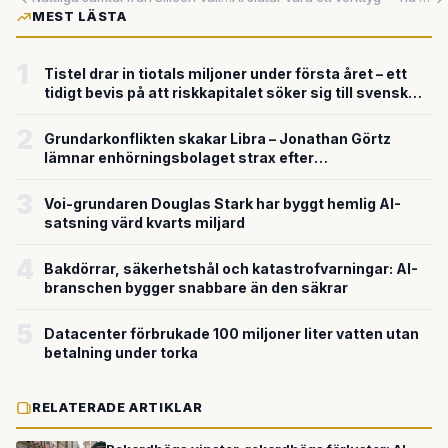
MEST LÄSTA
1
Tistel drar in tiotals miljoner under första året – ett
tidigt bevis på att riskkapitalet söker sig till svensk
försvarsteknik
2
Grundarkonflikten skakar Libra – Jonathan Görtz
lämnar enhörningsbolaget strax efter
miljardvärderingen
3
Voi-grundaren Douglas Stark har byggt hemlig AI-
satsning värd kvarts miljard
4
Bakdörrar, säkerhetshål och katastrofvarningar: AI-
branschen bygger snabbare än den säkrar
5
Datacenter förbrukade 100 miljoner liter vatten utan
betalning under torka
RELATERADE ARTIKLAR