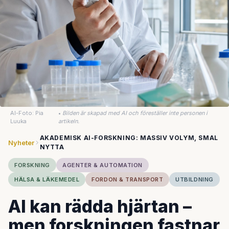
AI-Foto: Pia
•
Bilden är skapad med AI och föreställer inte personen i
Luuka
artikeln.
AKADEMISK AI-FORSKNING: MASSIV VOLYM, SMAL
Nyheter
NYTTA
FORSKNING
AGENTER & AUTOMATION
HÄLSA & LÄKEMEDEL
FORDON & TRANSPORT
UTBILDNING
AI kan rädda hjärtan –
men forskningen fastnar