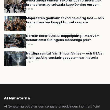
Rekordhöga vinster, rekordhöga förluster: AI-
branschens paradoxala kapplöpning om vem
som investerar mest
5 min
Majoriteten godkänner kod de aldrig läst — och
branschen har knappt hunnit reagera
4 min
Norden leder EU:s AI-kapplöpning – men vem
betalar omställningens mänskliga pris?
5 min
Nattliga samtal från Silicon Valley — och USA:s
frivilliga AI-granskningssystem var historia
4 min
AI Nyheterna
AI Nyheterna bevakar den senaste utvecklingen inom artificiell