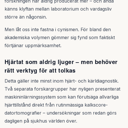
forskningen har aldrig producerat mer – och ändå
känns klyftan mellan laboratorium och vardagsliv
större än någonsin.
Men låt oss inte fastna i cynismen. För bland den
akademiska volymen gömmer sig fynd som faktiskt
förtjänar uppmärksamhet.
Hjärtat som aldrig ljuger – men behöver
rätt verktyg för att tolkas
Detta gäller inte minst inom hjärt- och kärldiagnostik.
Två separata forskargrupper har nyligen presenterat
maskininlärningssystem som kan förutsäga allvarliga
hjärttillstånd direkt från rutinmässiga kalkscore-
datortomografier – undersökningar som redan görs
dagligen på sjukhus världen över.