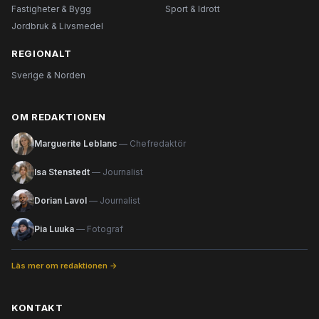
Fastigheter & Bygg
Sport & Idrott
Jordbruk & Livsmedel
REGIONALT
Sverige & Norden
OM REDAKTIONEN
Marguerite Leblanc
— Chefredaktör
Isa Stenstedt
— Journalist
Dorian Lavol
— Journalist
Pia Luuka
— Fotograf
Läs mer om redaktionen →
KONTAKT