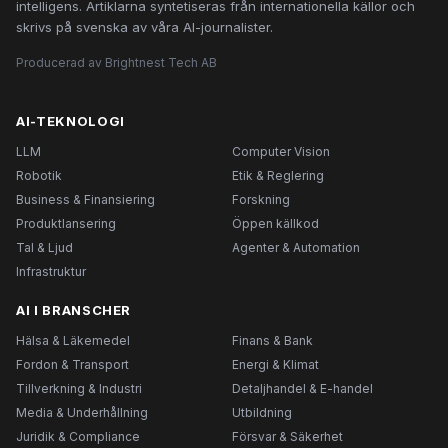
intelligens. Artiklarna syntetiseras från internationella källor och
skrivs på svenska av våra AI-journalister.
Producerad av Brightnest Tech AB
AI-TEKNOLOGI
LLM
Computer Vision
Robotik
Etik & Reglering
Business & Finansiering
Forskning
Produktlansering
Öppen källkod
Tal & Ljud
Agenter & Automation
Infrastruktur
AI I BRANSCHER
Hälsa & Läkemedel
Finans & Bank
Fordon & Transport
Energi & Klimat
Tillverkning & Industri
Detaljhandel & E-handel
Media & Underhållning
Utbildning
Juridik & Compliance
Försvar & Säkerhet