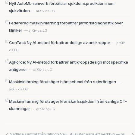
Nytt AutoML-ramverk förbättrar sjukdomsprediktion inom
sjukvården
— arXiv cs.LG
Federerad maskininlärning förbättrar järnbristdiagnostik över
kliniker
— arXiv cs.LG
ConTact: Ny AI-metod förbättrar design av antikroppar
— arXiv
cs.LG
AgForce: Ny AI-metod förbättrar antikroppsdesign mot specifika
antigener
— arXiv cs.LG
Maskininlärning förutsäger hjärtischemi från rutinröntgen
—
arXiv cs.LG
Maskininlärning förutsäger kranskärlssjukdom från vanliga CT-
skanningar
— arXiv cs.LG
Nattliga samtal från Silicon Valley — och USA:s frivilliga AI-granskningssystem var historia
AI slutar vara ett verktyg — nu ska det fatta egna beslut