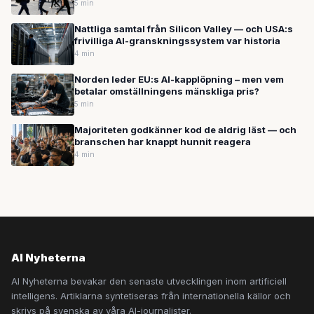
som investerar mest
5 min
Nattliga samtal från Silicon Valley — och USA:s
frivilliga AI-granskningssystem var historia
4 min
Norden leder EU:s AI-kapplöpning – men vem
betalar omställningens mänskliga pris?
5 min
Majoriteten godkänner kod de aldrig läst — och
branschen har knappt hunnit reagera
4 min
AI Nyheterna
AI Nyheterna bevakar den senaste utvecklingen inom artificiell
intelligens. Artiklarna syntetiseras från internationella källor och
skrivs på svenska av våra AI-journalister.