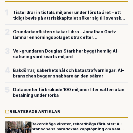
1
Tistel drar in tiotals miljoner under första året – ett
tidigt bevis på att riskkapitalet söker sig till svensk
försvarsteknik
2
Grundarkonflikten skakar Libra – Jonathan Görtz
lämnar enhörningsbolaget strax efter
miljardvärderingen
3
Voi-grundaren Douglas Stark har byggt hemlig AI-
satsning värd kvarts miljard
4
Bakdörrar, säkerhetshål och katastrofvarningar: AI-
branschen bygger snabbare än den säkrar
5
Datacenter förbrukade 100 miljoner liter vatten utan
betalning under torka
RELATERADE ARTIKLAR
Rekordhöga vinster, rekordhöga förluster: AI-
branschens paradoxala kapplöpning om vem