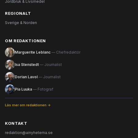
Jordbruk & Livsmedel
REGIONALT
Sverige & Norden
OM REDAKTIONEN
Marguerite Leblanc
— Chefredaktör
Isa Stenstedt
— Journalist
Dorian Lavol
— Journalist
Pia Luuka
— Fotograf
Läs mer om redaktionen →
KONTAKT
redaktion@ainyheterna.se