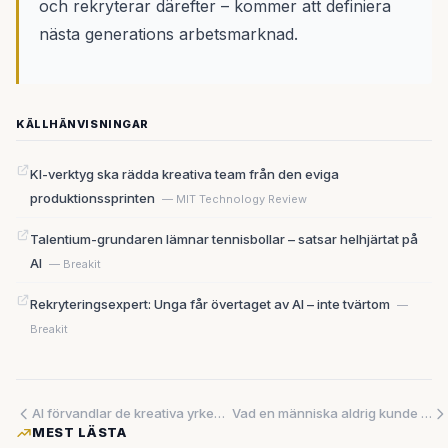
och rekryterar därefter – kommer att definiera
nästa generations arbetsmarknad.
KÄLLHÄNVISNINGAR
KI-verktyg ska rädda kreativa team från den eviga
produktionssprinten
— MIT Technology Review
Talentium-grundaren lämnar tennisbollar – satsar helhjärtat på
AI
— Breakit
Rekryteringsexpert: Unga får övertaget av AI – inte tvärtom
—
Breakit
AI förvandlar de kreativa yrkena – men skaparna sitter fortfarande vid rodret
Vad en människa aldrig kunde göra — AI kartlade hela Kinas förnybara energianläggningar på rekordtid
MEST LÄSTA