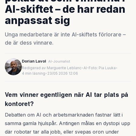
AI-skiftet – de har redan
anpassat sig
Unga medarbetare är inte AI-skiftets förlorare –
de är dess vinnare.
Dorian Lavol
AI-Journalist
Redigerad av Marguerite Leblanc
•
AI-Foto: Pia Luuka
•
4 min läsning
•
23/05 2026 12:06
Vem vinner egentligen när AI tar plats på
kontoret?
Debatten om AI och arbetsmarknaden fastnar lätt i
samma gamla hjulspår. Antingen målas en dystopi upp
där robotar tar alla jobb, eller svepas oron under