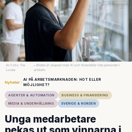
AI-Foto: Pia
•
Bilden är skapad med AI och föreställer inte personen i
Luuka
artikeln.
AI PÅ ARBETSMARKNADEN: HOT ELLER
Nyheter
MÖJLIGHET?
AGENTER & AUTOMATION
BUSINESS & FINANSIERING
MEDIA & UNDERHÅLLNING
SVERIGE & NORDEN
Unga medarbetare
pekas ut som vinnarna i