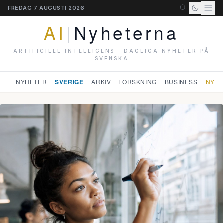
FREDAG 7 AUGUSTI 2026
AI
|
Nyheterna
ARTIFICIELL INTELLIGENS · DAGLIGA NYHETER PÅ
SVENSKA
NYHETER
SVERIGE
ARKIV
FORSKNING
BUSINESS
NYHE