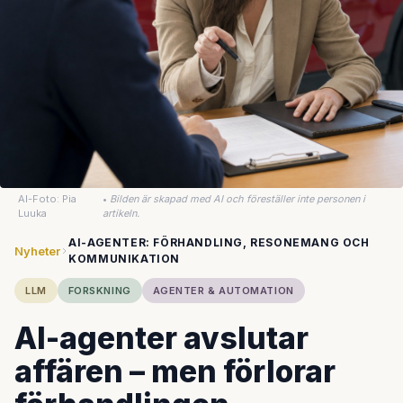
AI-Foto: Pia
•
Bilden är skapad med AI och föreställer inte personen i
Luuka
artikeln.
AI-AGENTER: FÖRHANDLING, RESONEMANG OCH
Nyheter
KOMMUNIKATION
LLM
FORSKNING
AGENTER & AUTOMATION
AI-agenter avslutar
affären – men förlorar