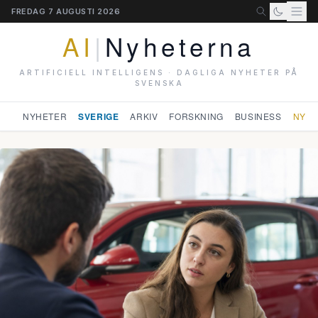
FREDAG 7 AUGUSTI 2026
AI
|
Nyheterna
ARTIFICIELL INTELLIGENS · DAGLIGA NYHETER PÅ
SVENSKA
NYHETER
SVERIGE
ARKIV
FORSKNING
BUSINESS
NYHE