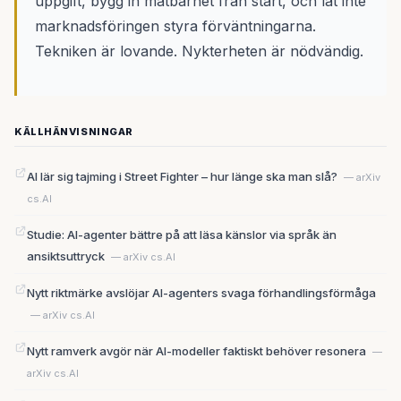
uppgift, bygg in mätbarhet från start, och låt inte
marknadsföringen styra förväntningarna.
Tekniken är lovande. Nykterheten är nödvändig.
KÄLLHÄNVISNINGAR
AI lär sig tajming i Street Fighter – hur länge ska man slå?
— arXiv
cs.AI
Studie: AI-agenter bättre på att läsa känslor via språk än
ansiktsuttryck
— arXiv cs.AI
Nytt riktmärke avslöjar AI-agenters svaga förhandlingsförmåga
— arXiv cs.AI
Nytt ramverk avgör när AI-modeller faktiskt behöver resonera
—
arXiv cs.AI