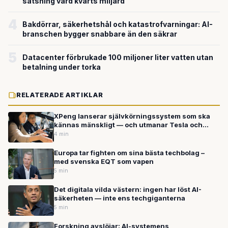
satsning värd kvarts miljard
4
Bakdörrar, säkerhetshål och katastrofvarningar: AI-
branschen bygger snabbare än den säkrar
5
Datacenter förbrukade 100 miljoner liter vatten utan
betalning under torka
RELATERADE ARTIKLAR
XPeng lanserar självkörningssystem som ska
kännas mänskligt — och utmanar Tesla och
Waymo om förarlöst resande
4 min
Europa tar fighten om sina bästa techbolag –
med svenska EQT som vapen
5 min
Det digitala vilda västern: ingen har löst AI-
säkerheten — inte ens techgiganterna
5 min
Forskning avslöjar: AI-systemens