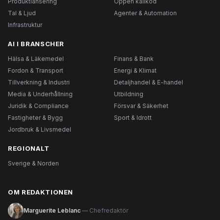
Produktlansering
Öppen källkod
Tal & Ljud
Agenter & Automation
Infrastruktur
AI I BRANSCHER
Hälsa & Läkemedel
Finans & Bank
Fordon & Transport
Energi & Klimat
Tillverkning & Industri
Detaljhandel & E-handel
Media & Underhållning
Utbildning
Juridik & Compliance
Försvar & Säkerhet
Fastigheter & Bygg
Sport & Idrott
Jordbruk & Livsmedel
REGIONALT
Sverige & Norden
OM REDAKTIONEN
Marguerite Leblanc
— Chefredaktör