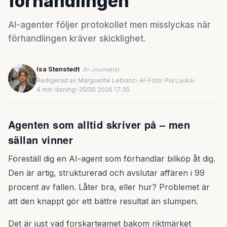
förhandlingen
AI-agenter följer protokollet men misslyckas när
förhandlingen kräver skicklighet.
Isa Stenstedt
AI-Journalist
Redigerad av Marguerite Leblanc
•
AI-Foto: Pia Luuka
•
4 min läsning
•
25/05 2026 17:35
Agenten som alltid skriver på – men
sällan vinner
Föreställ dig en AI-agent som förhandlar bilköp åt dig.
Den är artig, strukturerad och avslutar affären i 99
procent av fallen. Låter bra, eller hur? Problemet är
att den knappt gör ett bättre resultat än slumpen.
Det är just vad forskarteamet bakom riktmärket