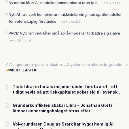
Ny metod låter AI-modeller kommunicera utan text
— arXiv cs.LG
Nytt AI-ramverk kombinerar maskininlärning med språkmodeller
för vetenskaplig förståelse
— arXiv cs.LG
PACE: Nytt ramverk låter små språkmodeller förbättra sig själva
— arXiv cs.LG
AI-agenter tar plats i industrin — men klarar de verklighetens krav?
Olyckan som nästan begravde den gröna stålindustrin — och vad den avslöjar om omställningens skörhet
MEST LÄSTA
1
Tistel drar in tiotals miljoner under första året – ett
tidigt bevis på att riskkapitalet söker sig till svensk
försvarsteknik
2
Grundarkonflikten skakar Libra – Jonathan Görtz
lämnar enhörningsbolaget strax efter
miljardvärderingen
3
Voi-grundaren Douglas Stark har byggt hemlig AI-