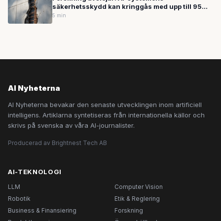
säkerhetsskydd kan kringgås med upp till 95
procents träffsäkerhet
5 min
AI Nyheterna
AI Nyheterna bevakar den senaste utvecklingen inom artificiell
intelligens. Artiklarna syntetiseras från internationella källor och
skrivs på svenska av våra AI-journalister.
Producerad av Brightnest Tech AB
AI-TEKNOLOGI
LLM
Computer Vision
Robotik
Etik & Reglering
Business & Finansiering
Forskning