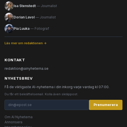
Isa Stenstedt
— Journalist
Dorian Lavol
— Journalist
Pia Luuka
— Fotograf
Läs mer om redaktionen →
KONTAKT
redaktion@ainyheterna.se
NYHETSBREV
Få de viktigaste AI-nyheterna i din inkorg varje vardag kl 07:00.
Du får ett bekräftelsemail. Kolla även skräppost.
Prenumerera
Om AI Nyheterna
Annonsera