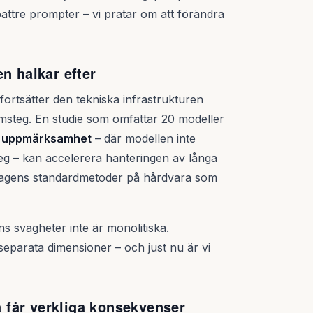
ättre prompter – vi pratar om att förändra
n halkar efter
ortsätter den tekniska infrastrukturen
msteg. En studie som omfattar 20 modeller
s uppmärksamhet
– där modellen inte
teg – kan accelerera hanteringen av långa
dagens standardmetoder på hårdvara som
s svagheter inte är monolitiska.
 separata dimensioner – och just nu är vi
na får verkliga konsekvenser