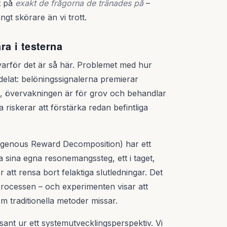
t på
exakt de frågorna de tränades på
–
gt skörare än vi trott.
ra i testerna
i varför det är så här. Problemet med hur
elat: belöningssignalerna premierar
et, övervakningen är för grov och behandlar
riskerar att förstärka redan befintliga
ogenous Reward Decomposition) har ett
a sina egna resonemangssteg, ett i taget,
tt rensa bort felaktiga slutledningar. Det
sprocessen – och experimenten visar att
 traditionella metoder missar.
essant ur ett systemutvecklingsperspektiv. Vi