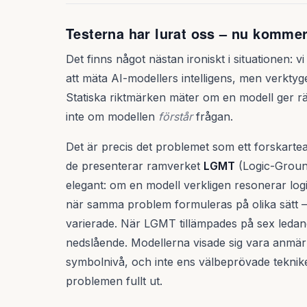
Testerna har lurat oss – nu kommer
Det finns något nästan ironiskt i situationen: 
att mäta AI-modellers intelligens, men verktyge
Statiska riktmärken mäter om en modell ger rä
inte om modellen
förstår
frågan.
Det är precis det problemet som ett forskartea
de presenterar ramverket
LGMT
(Logic-Groun
elegant: om en modell verkligen resonerar lo
när samma problem formuleras på olika sätt –
varierade. När LGMT tillämpades på sex ledan
nedslående. Modellerna visade sig vara anmärk
symbolnivå, och inte ens välbeprövade tekni
problemen fullt ut.