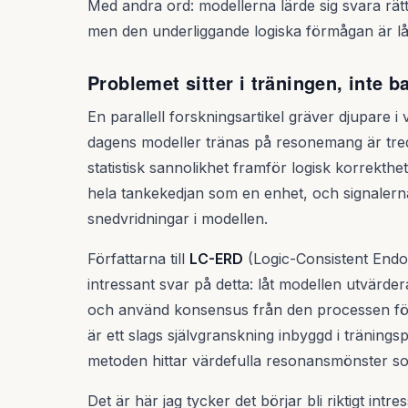
Med andra ord: modellerna lärde sig svara rät
men den underliggande logiska förmågan är lån
Problemet sitter i träningen, inte ba
En parallell forskningsartikel gräver djupare 
dagens modeller tränas på resonemang är tred
statistisk sannolikhet framför logisk korrekth
hela tankekedjan som en enhet, och signalerna 
snedvridningar i modellen.
Författarna till
LC-ERD
(Logic-Consistent End
intressant svar på detta: låt modellen utvärder
och använd konsensus från den processen för a
är ett slags självgranskning inbyggd i träning
metoden hittar värdefulla resonansmönster som
Det är här jag tycker det börjar bli riktigt intr