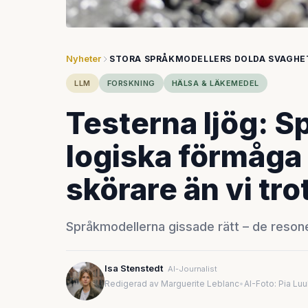
Nyheter
STORA SPRÅKMODELLERS DOLDA SVAGHE
LLM
FORSKNING
HÄLSA & LÄKEMEDEL
Testerna ljög: 
logiska förmåga 
skörare än vi tro
Språkmodellerna gissade rätt – de resone
Isa Stenstedt
AI-Journalist
Redigerad av Marguerite Leblanc
•
AI-Foto: Pia Lu