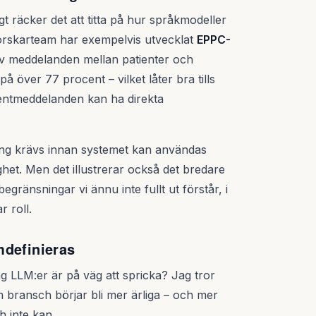
igt räcker det att titta på hur språkmodeller
orskarteam har exempelvis utvecklat
EPPC-
av meddelanden mellan patienter och
 över 77 procent – vilket låter bra tills
ientmeddelanden kan ha direkta
ering krävs innan systemet kan användas
ghet. Men det illustrerar också det bredare
egränsningar vi ännu inte fullt ut förstår, i
r roll.
mdefinieras
g LLM:er är på väg att spricka? Jag tror
om bransch börjar bli mer ärliga – och mer
h inte kan.