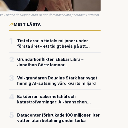
uka
•
Bilden är skapad med AI och föreställer inte personen i artikeln.
MEST LÄSTA
1
Tistel drar in tiotals miljoner under
första året – ett tidigt bevis på att
riskkapitalet söker sig till svensk
försvarsteknik
2
Grundarkonflikten skakar Libra –
Jonathan Görtz lämnar
enhörningsbolaget strax efter
miljardvärderingen
3
Voi-grundaren Douglas Stark har byggt
hemlig AI-satsning värd kvarts miljard
4
Bakdörrar, säkerhetshål och
katastrofvarningar: AI-branschen
bygger snabbare än den säkrar
5
Datacenter förbrukade 100 miljoner liter
vatten utan betalning under torka