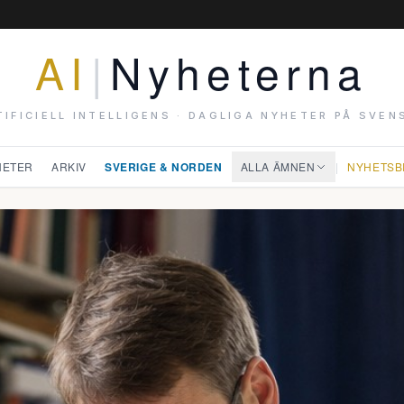
AI
|
Nyheterna
TIFICIELL INTELLIGENS · DAGLIGA NYHETER PÅ SVEN
HETER
ARKIV
SVERIGE & NORDEN
ALLA ÄMNEN
|
NYHETSB