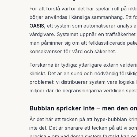
För att förstå varför det här spelar roll på rikt
börjar användas i känsliga sammanhang. Ett f
OASIS
, ett system som automatiserar analys 
vårdgivare. Systemet uppnår en träffsäkerhet på
man påminner sig om att felklassificerade pat
konsekvenser för vård och säkerhet.
Forskarna är tydliga: ytterligare extern valid
kliniskt. Det är en sund och nödvändig försikti
problemet: vi distribuerar system vars logiska b
miljöer där de begränsningarna verkligen spela
Bubblan spricker inte – men den o
Är det här ett tecken på att hype-bubblan krin
inte det. Det är snarare ett tecken på att vi s
precisa – om vad dessa system faktiskt kan oc