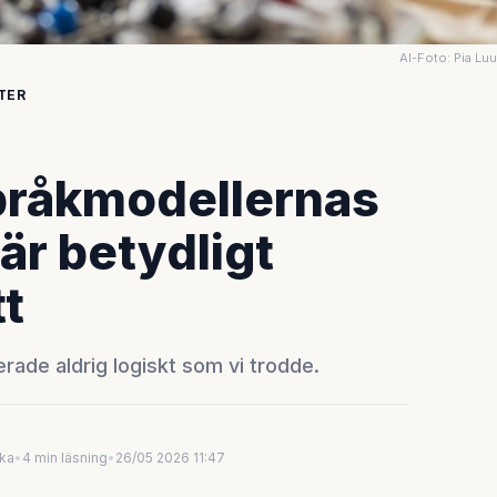
AI-Foto: Pia Lu
TER
Språkmodellernas
är betydligt
tt
rade aldrig logiskt som vi trodde.
uka
•
4 min läsning
•
26/05 2026 11:47