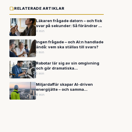
RELATERADE ARTIKLAR
Läkaren frågade datorn – och fick
svar på sekunder: Så förändrar AI
vården från Seoul till Bhutans
4 min
glesbygd
Ingen frågade – och AI:n handlade
ändå: vem ska ställas till svars?
5 min
Robotar lär sig av sin omgivning
och gör dramatiska
kvalitetssprång – men AI-
5 min
systemen har fortfarande blinda
fläckar
Miljardaffär skapar AI-driven
energijätte – och samma
teknikskifte är på väg in i svenska
4 min
hem