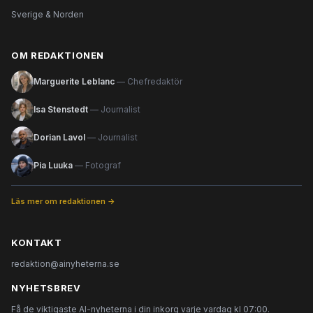
Sverige & Norden
OM REDAKTIONEN
Marguerite Leblanc
— Chefredaktör
Isa Stenstedt
— Journalist
Dorian Lavol
— Journalist
Pia Luuka
— Fotograf
Läs mer om redaktionen →
KONTAKT
redaktion@ainyheterna.se
NYHETSBREV
Få de viktigaste AI-nyheterna i din inkorg varje vardag kl 07:00.