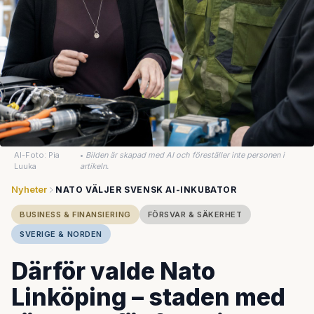
AI-Foto: Pia
•
Bilden är skapad med AI och föreställer inte personen i
Luuka
artikeln.
Nyheter
NATO VÄLJER SVENSK AI-INKUBATOR
BUSINESS & FINANSIERING
FÖRSVAR & SÄKERHET
SVERIGE & NORDEN
Därför valde Nato
Linköping – staden med