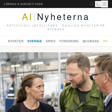
LÖRDAG 8 AUGUSTI 2026
AI
|
Nyheterna
ARTIFICIELL INTELLIGENS · DAGLIGA NYHETER PÅ
SVENSKA
NYHETER
SVERIGE
ARKIV
FORSKNING
BUSINESS
NYHE