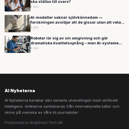
ska ställas till svars?
5 min
AI-modeller saknar självkännedom —
forskningen avslöjar att de gissar utan att veta
om det
5 min
Robotar lär sig av sin omgivning och gör
dramatiska kvalitetssprång – men AI-systemen
har fortfarande blinda fläckar
5 min
AI Nyheterna
AI Nyheterna bevakar den senaste utvecklingen inom artificiell
intelligens. Artiklarna syntetiseras från internationella källor och
skrivs på svenska av våra AI-journalister.
Producerad av Brightnest Tech AB