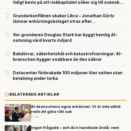
tidigt bevis på att riskkapitalet söker sig till svensk
försvarsteknik
2
Grundarkonflikten skakar Libra – Jonathan Görtz
lämnar enhörningsbolaget strax efter
miljardvärderingen
3
Voi-grundaren Douglas Stark har byggt hemlig AI-
satsning värd kvarts miljard
4
Bakdörrar, säkerhetshål och katastrofvarningar: AI-
branschen bygger snabbare än den säkrar
5
Datacenter förbrukade 100 miljoner liter vatten utan
betalning under torka
RELATERADE ARTIKLAR
AI-branschens egna erkänner: Vi är inte alltid
redo att göra rätt sak
5 min
Ingen frågade – och AI:n handlade ändå: vem