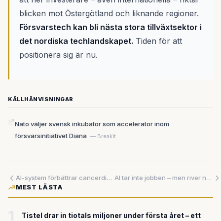
blicken mot Östergötland och liknande regioner.
Försvarstech kan bli nästa stora tillväxtsektor i
det nordiska techlandskapet.
Tiden för att
positionera sig är nu.
KÄLLHÄNVISNINGAR
Nato väljer svensk inkubator som accelerator inom
försvarsinitiativet Diana
— Breakit
AI-system förbättrar cancerdiagnostik med nästan 50 procentenheter — tre forskningsframsteg visar hur nära sjukvårdens omvandling faktiskt är
AI tar inte jobben – men river ned stegen för unga att klättra uppåt
MEST LÄSTA
1
Tistel drar in tiotals miljoner under första året – ett