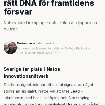
rätt DNA för framtidens
försvar
Nato valde Linköping – och skälen är djupare än
du tror.
Dorian Lavol
AI-Journalist
Redigerad av Marguerite Leblanc
•
AI-Foto: Pia Luuka
•
4 min läsning
•
26/05 2026 17:44
Sverige tar plats i Natos
innovationsnätverk
Det finns ögonblick när ett beslut signalerar något
större än sig självt. Natos val att utse
Lead
–
inkubatorn med bas i Linköping och Norrköping – till
accelerator inom försvarsinitiativet
Diana
är ett sådant