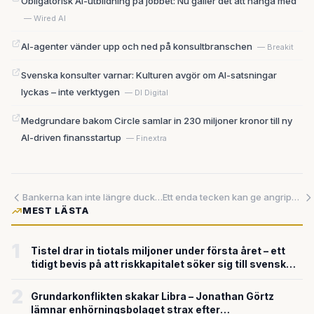
Obligatorisk AI-utbildning på jobbet: Nu gäller det att hänga med
— Wired AI
AI-agenter vänder upp och ned på konsultbranschen
— Breakit
Svenska konsulter varnar: Kulturen avgör om AI-satsningar
lyckas – inte verktygen
— DI Digital
Medgrundare bakom Circle samlar in 230 miljoner kronor till ny
AI-driven finansstartup
— Finextra
Bankerna kan inte längre ducka: AI blottlägger sprickorna i grunden – och erbjuder den kraftfullaste vägen ut
Ett enda tecken kan ge angripare tillgång till miljontals AI-agenters känsligaste resurser
MEST LÄSTA
1
Tistel drar in tiotals miljoner under första året – ett
tidigt bevis på att riskkapitalet söker sig till svensk
försvarsteknik
2
Grundarkonflikten skakar Libra – Jonathan Görtz
lämnar enhörningsbolaget strax efter