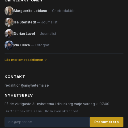
OM REDAKTIONEN
Marguerite Leblanc
— Chefredaktör
Isa Stenstedt
— Journalist
Dorian Lavol
— Journalist
Pia Luuka
— Fotograf
Läs mer om redaktionen →
KONTAKT
redaktion@ainyheterna.se
NYHETSBREV
Få de viktigaste AI-nyheterna i din inkorg varje vardag kl 07:00.
Du får ett bekräftelsemail. Kolla även skräppost.
Prenumerera