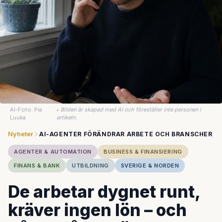
AI-Foto: Pia
•
Bilden är skapad med AI och föreställer inte personen i
Luuka
artikeln.
Nyheter
AI-AGENTER FÖRÄNDRAR ARBETE OCH BRANSCHER
AGENTER & AUTOMATION
BUSINESS & FINANSIERING
FINANS & BANK
UTBILDNING
SVERIGE & NORDEN
De arbetar dygnet runt,
kräver ingen lön – och