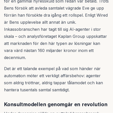
för en gammal hyresskuld som redan var betald. Trots
Bens försök att avleda samtalet vägrade Eve ge upp
förrän han försökte dra igång ett rollspel. Enligt Wired
är Bens upplevelse allt annat än unik.
Inkassobranschen har tagit till sig AI-agenter i stor
skala – och analysföretaget Kaplan Group uppskattar
att marknaden för den här typen av lösningar kan
vara värd nästan 160 miljarder kronor inom ett
decennium.
Det är ett talande exempel på vad som händer när
automation möter ett verkligt affärsbehov: agenter
som aldrig tröttnar, aldrig tappar tålamodet och kan
hantera tusentals samtal samtidigt.
Konsultmodellen genomgår en revolution