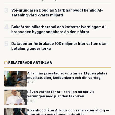
miljardvärderingen
3
Voi-grundaren Douglas Stark har byggt hemlig AI-
satsning värd kvarts miljard
4
Bakdörrar, säkerhetshål och katastrofvarningar: AI-
branschen bygger snabbare än den säkrar
5
Datacenter förbrukade 100 miljoner liter vatten utan
betalning under torka
RELATERADE ARTIKLAR
AI lämnar provstadiet – nu tar verktygen plats i
musikstudion, kodbunkern och din vardag
4 min
Påven varnar för AI – och kan ha skrivit
varningen med just den tekniken
5 min
Robinhood låter AI köpa och sälja aktier åt dig —
utan att du godkänner varje affär