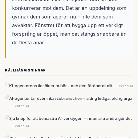
konkurrerar mot dem. Det är en uppdelning som
gynnar dem som agerar nu – inte dem som
avvaktar. Fönstret för att bygga upp ett verkligt
försprång är öppet, men det stängs snabbare än
de flesta anar.
KÄLLHÄNVISNINGAR
KI-agenternas tidsålder är här – och den förändrar allt
— Wired AI
AI-agenter tar över inkassobranschen – aldrig lediga, aldrig arga
— Wired AI
Sju knep för att bemästra AI-verktygen – innan alla andra gör det
— Wired AI