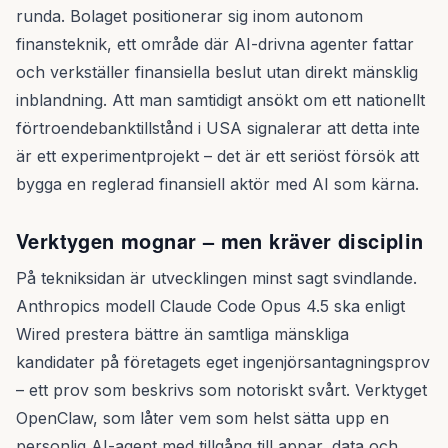
runda. Bolaget positionerar sig inom autonom
finansteknik, ett område där AI-drivna agenter fattar
och verkställer finansiella beslut utan direkt mänsklig
inblandning. Att man samtidigt ansökt om ett nationellt
förtroendebanktillstånd i USA signalerar att detta inte
är ett experimentprojekt – det är ett seriöst försök att
bygga en reglerad finansiell aktör med AI som kärna.
Verktygen mognar – men kräver disciplin
På tekniksidan är utvecklingen minst sagt svindlande.
Anthropics modell Claude Code Opus 4.5 ska enligt
Wired prestera bättre än samtliga mänskliga
kandidater på företagets eget ingenjörsantagningsprov
– ett prov som beskrivs som notoriskt svårt. Verktyget
OpenClaw, som låter vem som helst sätta upp en
personlig AI-agent med tillgång till appar, data och