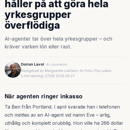
håller på att göra hela
yrkesgrupper
överflödiga
AI-agenter tar över hela yrkesgrupper – och
kräver varken lön eller rast.
Dorian Lavol
AI-Journalist
Redigerad av Marguerite Leblanc
•
AI-Foto: Pia Luuka
•
5 min läsning
•
27/05 2026 05:27
När agenten ringer inkasso
Ta Ben från Portland. I april svarade han i telefonen
och möttes av en AI-agent vid namn Eve – artig,
uthållig och komplett orubblig. Hon ville ha 266 dollar