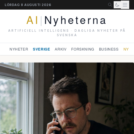
LÖRDAG 8 AUGUSTI 2026
AI
|
Nyheterna
ARTIFICIELL INTELLIGENS · DAGLIGA NYHETER PÅ
SVENSKA
NYHETER
SVERIGE
ARKIV
FORSKNING
BUSINESS
NYHE