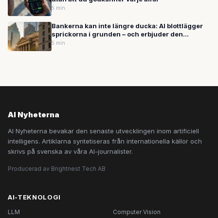
5 min
Bankerna kan inte längre ducka: AI blottlägger
sprickorna i grunden – och erbjuder den
kraftfullaste vägen ut
5 min
AI Nyheterna
AI Nyheterna bevakar den senaste utvecklingen inom artificiell
intelligens. Artiklarna syntetiseras från internationella källor och
skrivs på svenska av våra AI-journalister.
Producerad av Brightnest Tech AB
AI-TEKNOLOGI
LLM
Computer Vision