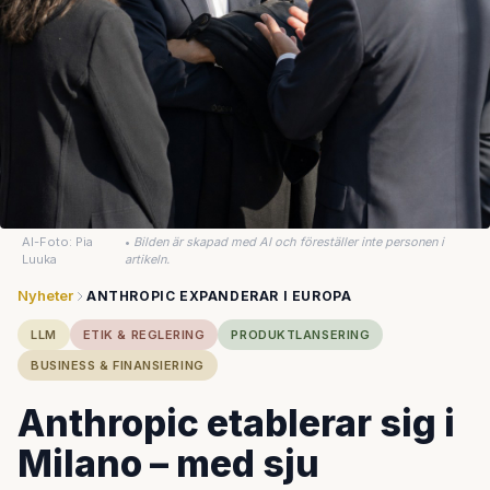
AI-Foto: Pia
•
Bilden är skapad med AI och föreställer inte personen i
Luuka
artikeln.
Nyheter
ANTHROPIC EXPANDERAR I EUROPA
LLM
ETIK & REGLERING
PRODUKTLANSERING
BUSINESS & FINANSIERING
Anthropic etablerar sig i
Milano – med sju