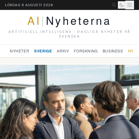
LÖRDAG 8 AUGUSTI 2026
AI
|
Nyheterna
ARTIFICIELL INTELLIGENS · DAGLIGA NYHETER PÅ
SVENSKA
NYHETER
SVERIGE
ARKIV
FORSKNING
BUSINESS
NYHE