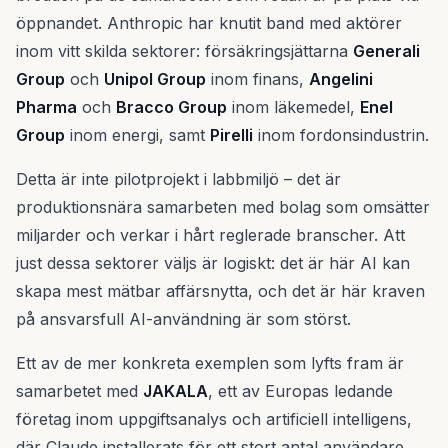
öppnandet. Anthropic har knutit band med aktörer
inom vitt skilda sektorer: försäkringsjättarna
Generali
Group
och
Unipol Group
inom finans,
Angelini
Pharma
och
Bracco Group
inom läkemedel,
Enel
Group
inom energi, samt
Pirelli
inom fordonsindustrin.
Detta är inte pilotprojekt i labbmiljö – det är
produktionsnära samarbeten med bolag som omsätter
miljarder och verkar i hårt reglerade branscher. Att
just dessa sektorer väljs är logiskt: det är här AI kan
skapa mest mätbar affärsnytta, och det är här kraven
på ansvarsfull AI-användning är som störst.
Ett av de mer konkreta exemplen som lyfts fram är
samarbetet med
JAKALA
, ett av Europas ledande
företag inom uppgiftsanalys och artificiell intelligens,
där Claude installerats för ett stort antal användare.