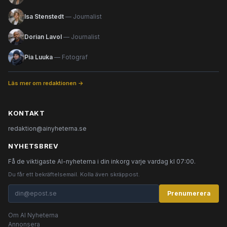
Isa Stenstedt
— Journalist
Dorian Lavol
— Journalist
Pia Luuka
— Fotograf
Läs mer om redaktionen →
KONTAKT
redaktion@ainyheterna.se
NYHETSBREV
Få de viktigaste AI-nyheterna i din inkorg varje vardag kl 07:00.
Du får ett bekräftelsemail. Kolla även skräppost.
Prenumerera
Om AI Nyheterna
Annonsera