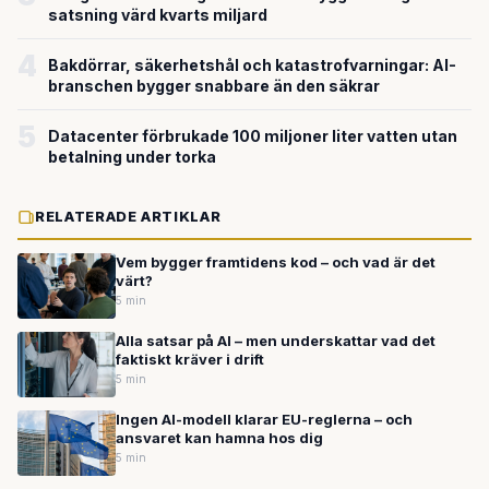
satsning värd kvarts miljard
4
Bakdörrar, säkerhetshål och katastrofvarningar: AI-
branschen bygger snabbare än den säkrar
5
Datacenter förbrukade 100 miljoner liter vatten utan
betalning under torka
RELATERADE ARTIKLAR
Vem bygger framtidens kod – och vad är det
värt?
5 min
Alla satsar på AI – men underskattar vad det
faktiskt kräver i drift
5 min
Ingen AI-modell klarar EU-reglerna – och
ansvaret kan hamna hos dig
5 min