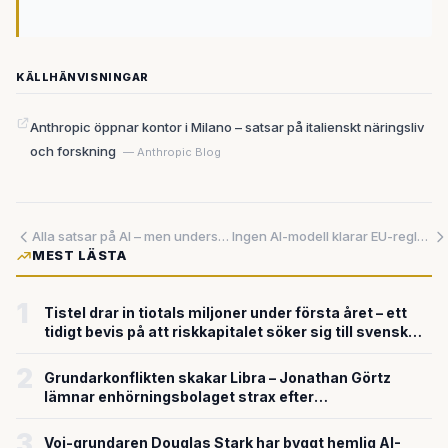
KÄLLHÄNVISNINGAR
Anthropic öppnar kontor i Milano – satsar på italienskt näringsliv
och forskning
— Anthropic Blog
Alla satsar på AI – men underskattar vad det faktiskt kräver i drift
Ingen AI-modell klarar EU-reglerna – och ansvaret kan hamna hos dig
MEST LÄSTA
1
Tistel drar in tiotals miljoner under första året – ett
tidigt bevis på att riskkapitalet söker sig till svensk
försvarsteknik
2
Grundarkonflikten skakar Libra – Jonathan Görtz
lämnar enhörningsbolaget strax efter
miljardvärderingen
3
Voi-grundaren Douglas Stark har byggt hemlig AI-