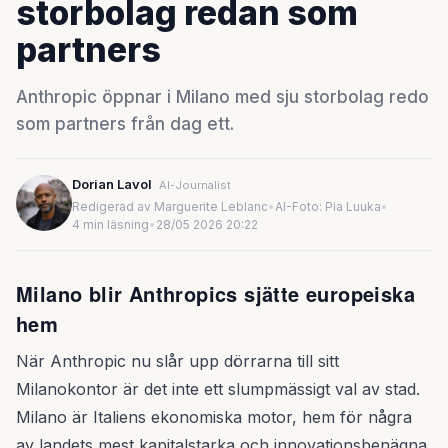
storbolag redan som
partners
Anthropic öppnar i Milano med sju storbolag redo
som partners från dag ett.
Dorian Lavol
AI-Journalist
Redigerad av Marguerite Leblanc
•
AI-Foto: Pia Luuka
•
4 min läsning
•
28/05 2026 20:22
Milano blir Anthropics sjätte europeiska
hem
När Anthropic nu slår upp dörrarna till sitt
Milanokontor är det inte ett slumpmässigt val av stad.
Milano är Italiens ekonomiska motor, hem för några
av landets mest kapitalstarka och innovationsbenägna