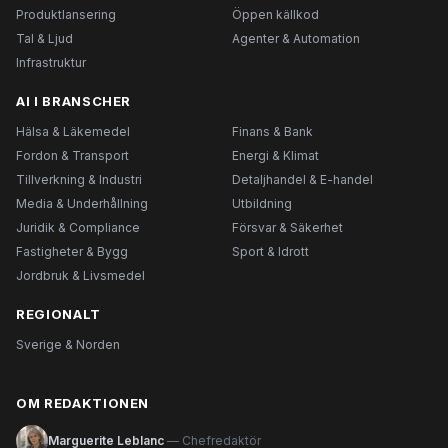
Produktlansering
Öppen källkod
Tal & Ljud
Agenter & Automation
Infrastruktur
AI I BRANSCHER
Hälsa & Läkemedel
Finans & Bank
Fordon & Transport
Energi & Klimat
Tillverkning & Industri
Detaljhandel & E-handel
Media & Underhållning
Utbildning
Juridik & Compliance
Försvar & Säkerhet
Fastigheter & Bygg
Sport & Idrott
Jordbruk & Livsmedel
REGIONALT
Sverige & Norden
OM REDAKTIONEN
Marguerite Leblanc
— Chefredaktör