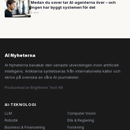
Medan du sover tar AI-agenterna över – och
ingen har byggt systemen för det
5 min
AI Nyheterna
AI Nyheterna bevakar den senaste utvecklingen inom artificiell
intelligens. Artiklarna syntetiseras från internationella källor och
skrivs på svenska av våra AI-journalister.
Producerad av Brightnest Tech AB
AI-TEKNOLOGI
LLM
Computer Vision
Robotik
Etik & Reglering
Business & Finansiering
Forskning