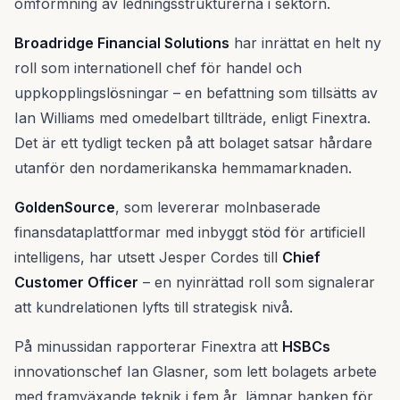
omformning av ledningsstrukturerna i sektorn.
Broadridge Financial Solutions
har inrättat en helt ny
roll som internationell chef för handel och
uppkopplingslösningar – en befattning som tillsätts av
Ian Williams med omedelbart tillträde, enligt Finextra.
Det är ett tydligt tecken på att bolaget satsar hårdare
utanför den nordamerikanska hemmamarknaden.
GoldenSource
, som levererar molnbaserade
finansdataplattformar med inbyggt stöd för artificiell
intelligens, har utsett Jesper Cordes till
Chief
Customer Officer
– en nyinrättad roll som signalerar
att kundrelationen lyfts till strategisk nivå.
På minussidan rapporterar Finextra att
HSBCs
innovationschef Ian Glasner, som lett bolagets arbete
med framväxande teknik i fem år, lämnar banken för