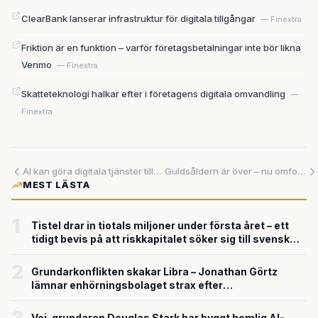
ClearBank lanserar infrastruktur för digitala tillgångar
— Finextra
Friktion är en funktion – varför företagsbetalningar inte bör likna
Venmo
— Finextra
Skatteteknologi halkar efter i företagens digitala omvandling
—
Finextra
AI kan göra digitala tjänster tillgängliga för alla – om rätt spelregler sätts från början
Guldsåldern är över – nu omformar regionala staten den kinesiska elbilsindustrin
MEST LÄSTA
1
Tistel drar in tiotals miljoner under första året – ett
tidigt bevis på att riskkapitalet söker sig till svensk
försvarsteknik
2
Grundarkonflikten skakar Libra – Jonathan Görtz
lämnar enhörningsbolaget strax efter
miljardvärderingen
Voi-grundaren Douglas Stark har byggt hemlig AI-