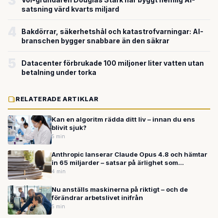
3
satsning värd kvarts miljard
4
Bakdörrar, säkerhetshål och katastrofvarningar: AI-
branschen bygger snabbare än den säkrar
5
Datacenter förbrukade 100 miljoner liter vatten utan
betalning under torka
RELATERADE ARTIKLAR
Kan en algoritm rädda ditt liv – innan du ens
blivit sjuk?
5 min
Anthropic lanserar Claude Opus 4.8 och hämtar
in 65 miljarder – satsar på ärlighet som
konkurrensfördel i AI-kapplöpningen
4 min
Nu anställs maskinerna på riktigt – och de
förändrar arbetslivet inifrån
5 min