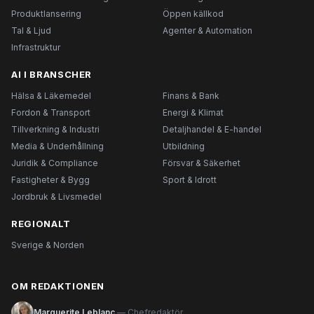
Produktlansering
Öppen källkod
Tal & Ljud
Agenter & Automation
Infrastruktur
AI I BRANSCHER
Hälsa & Läkemedel
Finans & Bank
Fordon & Transport
Energi & Klimat
Tillverkning & Industri
Detaljhandel & E-handel
Media & Underhållning
Utbildning
Juridik & Compliance
Försvar & Säkerhet
Fastigheter & Bygg
Sport & Idrott
Jordbruk & Livsmedel
REGIONALT
Sverige & Norden
OM REDAKTIONEN
Marguerite Leblanc
— Chefredaktör