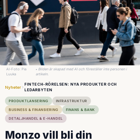
AI-Foto: Pia
•
Bilden är skapad med AI och föreställer inte personen i
Luuka
artikeln.
FINTECH-RÖRELSEN: NYA PRODUKTER OCH
Nyheter
LEDARBYTEN
PRODUKTLANSERING
INFRASTRUKTUR
BUSINESS & FINANSIERING
FINANS & BANK
DETALJHANDEL & E-HANDEL
Monzo vill bli din