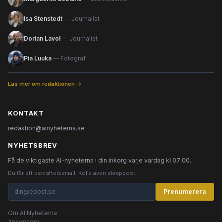
Isa Stenstedt
— Journalist
Dorian Lavol
— Journalist
Pia Luuka
— Fotograf
Läs mer om redaktionen →
KONTAKT
redaktion@ainyheterna.se
NYHETSBREV
Få de viktigaste AI-nyheterna i din inkorg varje vardag kl 07:00.
Du får ett bekräftelsemail. Kolla även skräppost.
Prenumerera
Om AI Nyheterna
Annonsera