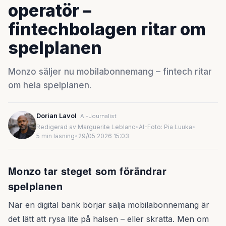
operatör –
fintechbolagen ritar om
spelplanen
Monzo säljer nu mobilabonnemang – fintech ritar
om hela spelplanen.
Dorian Lavol
AI-Journalist
Redigerad av Marguerite Leblanc
•
AI-Foto: Pia Luuka
•
5 min läsning
•
29/05 2026 15:03
Monzo tar steget som förändrar
spelplanen
När en digital bank börjar sälja mobilabonnemang är
det lätt att rysa lite på halsen – eller skratta. Men om