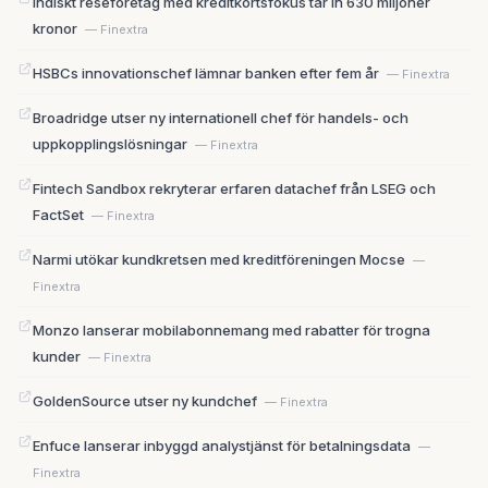
Indiskt reseföretag med kreditkortsfokus tar in 630 miljoner
kronor
— Finextra
HSBCs innovationschef lämnar banken efter fem år
— Finextra
Broadridge utser ny internationell chef för handels- och
uppkopplingslösningar
— Finextra
Fintech Sandbox rekryterar erfaren datachef från LSEG och
FactSet
— Finextra
Narmi utökar kundkretsen med kreditföreningen Mocse
—
Finextra
Monzo lanserar mobilabonnemang med rabatter för trogna
kunder
— Finextra
GoldenSource utser ny kundchef
— Finextra
Enfuce lanserar inbyggd analystjänst för betalningsdata
—
Finextra