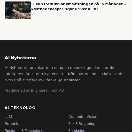
Glean tredubblar omsättningen på 15 månader –
kostnadsbesparingar driver AI in i
kärnverksamheten
5 min
AI Nyheterna
AI Nyheterna bevakar den senaste utvecklingen inom artificiell
intelligens. Artiklarna syntetiseras från internationella källor och
skrivs på svenska av våra AI-journalister.
Producerad av Brightnest Tech AB
AI-TEKNOLOGI
LLM
Computer Vision
Robotik
Etik & Reglering
Business & Finansiering
Forskning