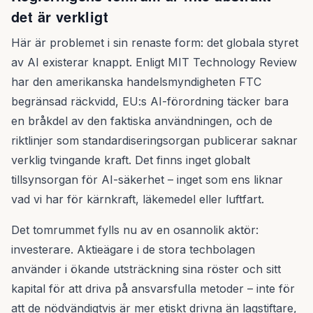
det är verkligt
Här är problemet i sin renaste form: det globala styret
av AI existerar knappt. Enligt MIT Technology Review
har den amerikanska handelsmyndigheten FTC
begränsad räckvidd, EU:s AI-förordning täcker bara
en bråkdel av den faktiska användningen, och de
riktlinjer som standardiseringsorgan publicerar saknar
verklig tvingande kraft. Det finns inget globalt
tillsynsorgan för AI-säkerhet – inget som ens liknar
vad vi har för kärnkraft, läkemedel eller luftfart.
Det tomrummet fylls nu av en osannolik aktör:
investerare. Aktieägare i de stora techbolagen
använder i ökande utsträckning sina röster och sitt
kapital för att driva på ansvarsfulla metoder – inte för
att de nödvändigtvis är mer etiskt drivna än lagstiftare,