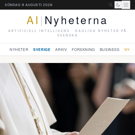
SÖNDAG 9 AUGUSTI 2026
AI
|
Nyheterna
ARTIFICIELL INTELLIGENS · DAGLIGA NYHETER PÅ
SVENSKA
NYHETER
SVERIGE
ARKIV
FORSKNING
BUSINESS
NYHE