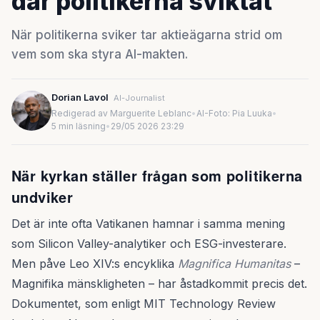
där politikerna sviktat
När politikerna sviker tar aktieägarna strid om
vem som ska styra AI-makten.
Dorian Lavol
AI-Journalist
Redigerad av Marguerite Leblanc
•
AI-Foto: Pia Luuka
•
5 min läsning
•
29/05 2026 23:29
När kyrkan ställer frågan som politikerna
undviker
Det är inte ofta Vatikanen hamnar i samma mening
som Silicon Valley-analytiker och ESG-investerare.
Men påve Leo XIV:s encyklika
Magnifica Humanitas
–
Magnifika mänskligheten – har åstadkommit precis det.
Dokumentet, som enligt MIT Technology Review