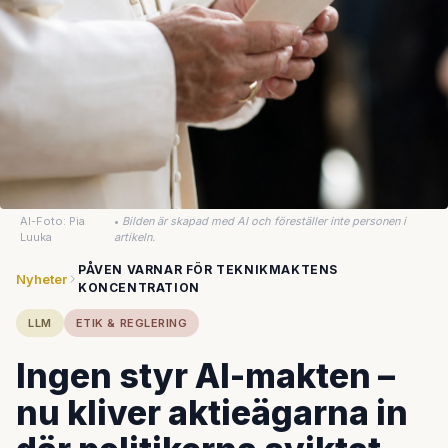
AI-Foto: Pia
•
Bilden är skapad med AI och föreställer inte personen i
Luuka
artikeln.
PÅVEN VARNAR FÖR TEKNIKMAKTENS
Nyheter
KONCENTRATION
LLM
ETIK & REGLERING
Ingen styr AI-makten –
nu kliver aktieägarna in