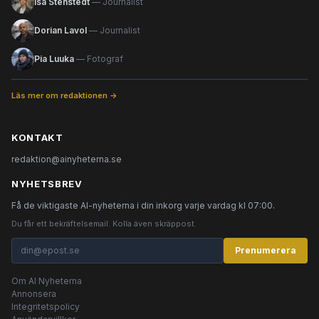
Isa Stenstedt
— Journalist
Dorian Lavol
— Journalist
Pia Luuka
— Fotograf
Läs mer om redaktionen →
KONTAKT
redaktion@ainyheterna.se
NYHETSBREV
Få de viktigaste AI-nyheterna i din inkorg varje vardag kl 07:00.
Du får ett bekräftelsemail. Kolla även skräppost.
Prenumerera
Om AI Nyheterna
Annonsera
Integritetspolicy