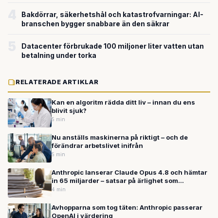
4
Bakdörrar, säkerhetshål och katastrofvarningar: AI-
branschen bygger snabbare än den säkrar
5
Datacenter förbrukade 100 miljoner liter vatten utan
betalning under torka
RELATERADE ARTIKLAR
Kan en algoritm rädda ditt liv – innan du ens
blivit sjuk?
5 min
Nu anställs maskinerna på riktigt – och de
förändrar arbetslivet inifrån
5 min
Anthropic lanserar Claude Opus 4.8 och hämtar
in 65 miljarder – satsar på ärlighet som
konkurrensfördel i AI-kapplöpningen
4 min
Avhopparna som tog täten: Anthropic passerar
OpenAI i värdering