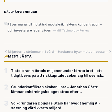
KÄLLHÄNVISNINGAR
Påven manar till motstånd mot teknikmaktens koncentration –
och investerare leder vägen
— MIT Technology Review
Miljarderna strömmar in i vårdens AI-satsningar – men utan sjuksköterskorna riskerar revolutionen att bli en flopp
Hackarna byter metod – opatchade säkerhetshål bakom var tredje intrång medan stulna lösenord rasar till 13 procent
MEST LÄSTA
1
Tistel drar in tiotals miljoner under första året – ett
tidigt bevis på att riskkapitalet söker sig till svensk
försvarsteknik
2
Grundarkonflikten skakar Libra – Jonathan Görtz
lämnar enhörningsbolaget strax efter
miljardvärderingen
3
Voi-grundaren Douglas Stark har byggt hemlig AI-
satsning värd kvarts miljard