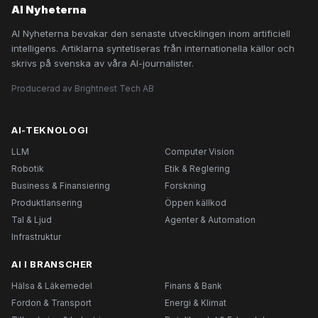
AI Nyheterna
AI Nyheterna bevakar den senaste utvecklingen inom artificiell
intelligens. Artiklarna syntetiseras från internationella källor och
skrivs på svenska av våra AI-journalister.
Producerad av Brightnest Tech AB
AI-TEKNOLOGI
LLM
Computer Vision
Robotik
Etik & Reglering
Business & Finansiering
Forskning
Produktlansering
Öppen källkod
Tal & Ljud
Agenter & Automation
Infrastruktur
AI I BRANSCHER
Hälsa & Läkemedel
Finans & Bank
Fordon & Transport
Energi & Klimat