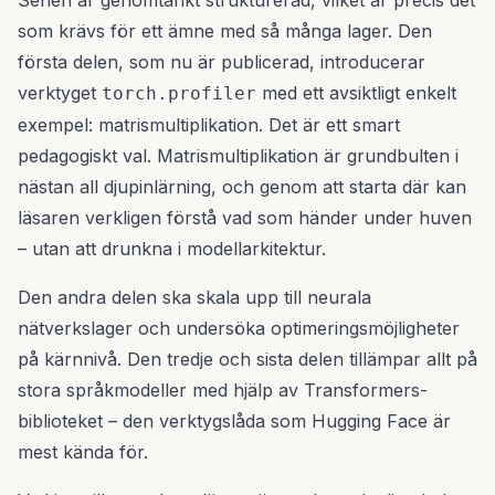
Serien är genomtänkt strukturerad, vilket är precis det
som krävs för ett ämne med så många lager. Den
första delen, som nu är publicerad, introducerar
verktyget
med ett avsiktligt enkelt
torch.profiler
exempel: matrismultiplikation. Det är ett smart
pedagogiskt val. Matrismultiplikation är grundbulten i
nästan all djupinlärning, och genom att starta där kan
läsaren verkligen förstå vad som händer under huven
– utan att drunkna i modellarkitektur.
Den andra delen ska skala upp till neurala
nätverkslager och undersöka optimeringsmöjligheter
på kärnnivå. Den tredje och sista delen tillämpar allt på
stora språkmodeller med hjälp av Transformers-
biblioteket – den verktygslåda som Hugging Face är
mest kända för.