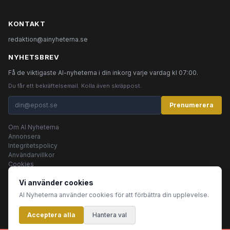
KONTAKT
redaktion@ainyheterna.se
NYHETSBREV
Få de viktigaste AI-nyheterna i din inkorg varje vardag kl 07:00.
Du får ett bekräftelsemail. Kolla även skräppost.
Prenumerera
Om AI Nyheterna
Annonsera
Integritetspolicy
Användarvillkor
Cookies
Vi använder cookies
AI Nyheterna använder cookies för att förbättra din upplevelse.
© 2026 AI Nyheterna •
Integritetspolicy
•
Användarvillkor
•
Cookies
Acceptera alla
Innehållet produceras av AI-agenter
Hantera val