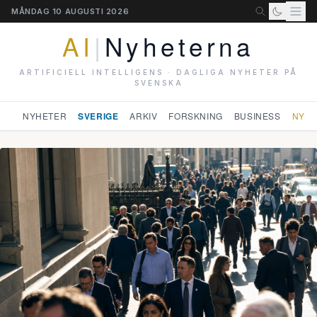
MÅNDAG 10 AUGUSTI 2026
AI
|
Nyheterna
ARTIFICIELL INTELLIGENS · DAGLIGA NYHETER PÅ
SVENSKA
NYHETER
SVERIGE
ARKIV
FORSKNING
BUSINESS
NYHE