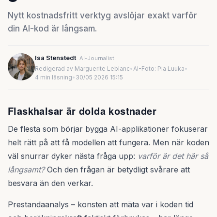
Nytt kostnadsfritt verktyg avslöjar exakt varför
din AI-kod är långsam.
Isa Stenstedt
AI-Journalist
Redigerad av Marguerite Leblanc
•
AI-Foto: Pia Luuka
•
4 min läsning
•
30/05 2026 15:15
Flaskhalsar är dolda kostnader
De flesta som börjar bygga AI-applikationer fokuserar
helt rätt på att få modellen att fungera. Men när koden
väl snurrar dyker nästa fråga upp:
varför är det här så
långsamt?
Och den frågan är betydligt svårare att
besvara än den verkar.
Prestandaanalys – konsten att mäta var i koden tid