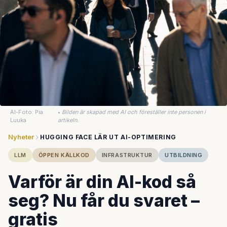
AI-Foto: Pia
•
Bilden är skapad med AI och föreställer inte personen i
Luuka
artikeln.
Nyheter
HUGGING FACE LÄR UT AI-OPTIMERING
LLM
ÖPPEN KÄLLKOD
INFRASTRUKTUR
UTBILDNING
Varför är din AI-kod så
seg? Nu får du svaret –
gratis