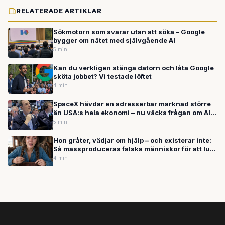
RELATERADE ARTIKLAR
Sökmotorn som svarar utan att söka – Google
bygger om nätet med självgående AI
5 min
Kan du verkligen stänga datorn och låta Google
sköta jobbet? Vi testade löftet
4 min
SpaceX hävdar en adresserbar marknad större
än USA:s hela ekonomi – nu väcks frågan om AI-
bubblan är här
5 min
Hon gråter, vädjar om hjälp – och existerar inte:
Så massproduceras falska människor för att lura
dig på nätet
4 min