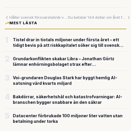
Håller svensk försvarsteknik vad den lovar – eller sviker den på slagfältet?
Du betalar 144 dollar om året för teknik du redan har gratis
MEST LÄSTA
1
Tistel drar in tiotals miljoner under första året – ett
tidigt bevis på att riskkapitalet söker sig till svensk
försvarsteknik
2
Grundarkonflikten skakar Libra – Jonathan Görtz
lämnar enhörningsbolaget strax efter
miljardvärderingen
3
Voi-grundaren Douglas Stark har byggt hemlig AI-
satsning värd kvarts miljard
4
Bakdörrar, säkerhetshål och katastrofvarningar: AI-
branschen bygger snabbare än den säkrar
5
Datacenter förbrukade 100 miljoner liter vatten utan
betalning under torka