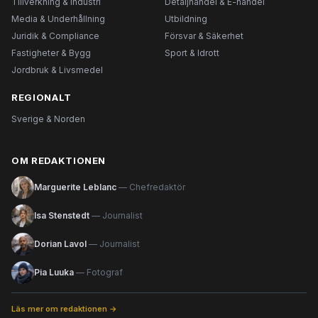
Tillverkning & Industri
Detaljhandel & E-handel
Media & Underhållning
Utbildning
Juridik & Compliance
Försvar & Säkerhet
Fastigheter & Bygg
Sport & Idrott
Jordbruk & Livsmedel
REGIONALT
Sverige & Norden
OM REDAKTIONEN
Marguerite Leblanc
— Chefredaktör
Isa Stenstedt
— Journalist
Dorian Lavol
— Journalist
Pia Luuka
— Fotograf
Läs mer om redaktionen →