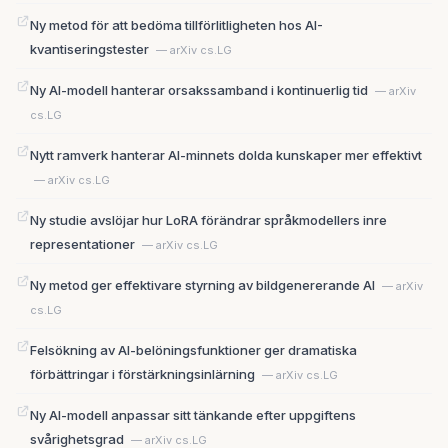
Ny metod för att bedöma tillförlitligheten hos AI-
kvantiseringstester
— arXiv cs.LG
Ny AI-modell hanterar orsakssamband i kontinuerlig tid
— arXiv
cs.LG
Nytt ramverk hanterar AI-minnets dolda kunskaper mer effektivt
— arXiv cs.LG
Ny studie avslöjar hur LoRA förändrar språkmodellers inre
representationer
— arXiv cs.LG
Ny metod ger effektivare styrning av bildgenererande AI
— arXiv
cs.LG
Felsökning av AI-belöningsfunktioner ger dramatiska
förbättringar i förstärkningsinlärning
— arXiv cs.LG
Ny AI-modell anpassar sitt tänkande efter uppgiftens
svårighetsgrad
— arXiv cs.LG