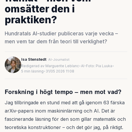
omsätter den i
praktiken?
Hundratals AI-studier publiceras varje vecka –
men vem tar dem från teori till verklighet?
Isa Stenstedt
AI-Journalist
Redigerad av Marguerite Leblanc
•
AI-Foto: Pia Luuka
•
5 min läsning
•
31/05 2026 11:08
Forskning i högt tempo – men mot vad?
Jag tillbringade en stund med att gå igenom 63 färska
arXiv-papers inom maskininlärning och AI. Det är
fascinerande läsning för den som gillar matematik och
teoretiska konstruktioner – och det gör jag, på riktigt.