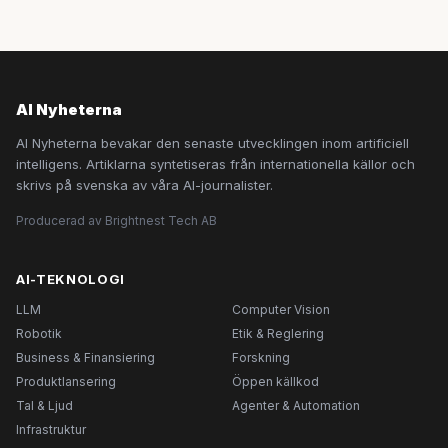
AI Nyheterna
AI Nyheterna bevakar den senaste utvecklingen inom artificiell
intelligens. Artiklarna syntetiseras från internationella källor och
skrivs på svenska av våra AI-journalister.
Producerad av Brightnest Tech AB
AI-TEKNOLOGI
LLM
Computer Vision
Robotik
Etik & Reglering
Business & Finansiering
Forskning
Produktlansering
Öppen källkod
Tal & Ljud
Agenter & Automation
Infrastruktur