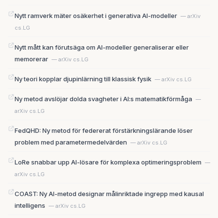
Nytt ramverk mäter osäkerhet i generativa AI-modeller
— arXiv
cs.LG
Nytt mått kan förutsäga om AI-modeller generaliserar eller
memorerar
— arXiv cs.LG
Ny teori kopplar djupinlärning till klassisk fysik
— arXiv cs.LG
Ny metod avslöjar dolda svagheter i AI:s matematikförmåga
—
arXiv cs.LG
FedQHD: Ny metod för federerat förstärkningslärande löser
problem med parametermedelvärden
— arXiv cs.LG
LoRe snabbar upp AI-lösare för komplexa optimeringsproblem
—
arXiv cs.LG
COAST: Ny AI-metod designar målinriktade ingrepp med kausal
intelligens
— arXiv cs.LG