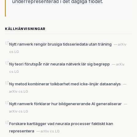
underrepresenterad i det dagliga flödet.
KÄLLHÄNVISNINGAR
Nytt ramverk rengör brusiga tidsseriedata utan träning
— arXiv
cs.LG
Ny teori förutspår när neurala nätverk lär sig begrepp
— arXiv
cs.LG
Ny metod kombinerar tolkbarhet med icke-linjär dataanalys
—
arXiv cs.LG
Nytt ramverk förklarar hur bildgenererande AI generaliserar
—
arXiv cs.LG
Forskare kartlägger vad neurala processer faktiskt kan
representera
— arXiv cs.LG