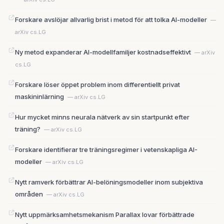
Forskare avslöjar allvarlig brist i metod för att tolka AI-modeller
—
arXiv cs.LG
Ny metod expanderar AI-modellfamiljer kostnadseffektivt
— arXiv
cs.LG
Forskare löser öppet problem inom differentiellt privat
maskininlärning
— arXiv cs.LG
Hur mycket minns neurala nätverk av sin startpunkt efter
träning?
— arXiv cs.LG
Forskare identifierar tre träningsregimer i vetenskapliga AI-
modeller
— arXiv cs.LG
Nytt ramverk förbättrar AI-belöningsmodeller inom subjektiva
områden
— arXiv cs.LG
Nytt uppmärksamhetsmekanism Parallax lovar förbättrade