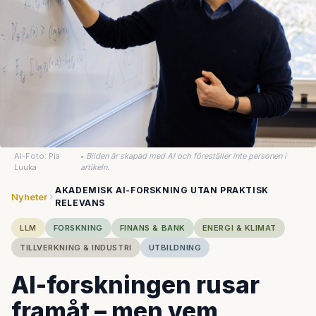
AI-Foto: Pia
•
Bilden är skapad med AI och föreställer inte personen i
Luuka
artikeln.
AKADEMISK AI-FORSKNING UTAN PRAKTISK
Nyheter
RELEVANS
LLM
FORSKNING
FINANS & BANK
ENERGI & KLIMAT
TILLVERKNING & INDUSTRI
UTBILDNING
AI-forskningen rusar
framåt – men vem