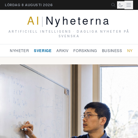
LÖRDAG 8 AUGUSTI 2026
AI
|
Nyheterna
ARTIFICIELL INTELLIGENS · DAGLIGA NYHETER PÅ
SVENSKA
NYHETER
SVERIGE
ARKIV
FORSKNING
BUSINESS
NYHE