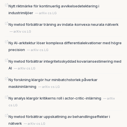
Nytt riktmärke för kontinuerlig avvikelsedetektering i
industrimiljöer
— arXiv cs.LG
Ny metod förbättrar träning av indata-konvexa neurala nätverk
— arXiv cs.LG
Ny AI-arkitektur löser komplexa differentialekvationer med högre
precision
— arXiv cs.LG
Ny metod förbättrar integritetsskyddad kovariansestimering med
AI
— arXiv cs.LG
Ny forskning klargör hur minibatchstorlek påverkar
maskininlärning
— arXiv cs.LG
Ny analys klargör kritikerns roll i actor-critic-inlärning
— arXiv
cs.LG
Ny metod förbättrar uppskattning av behandlingseffekter i
nätverk
— arXiv cs.LG