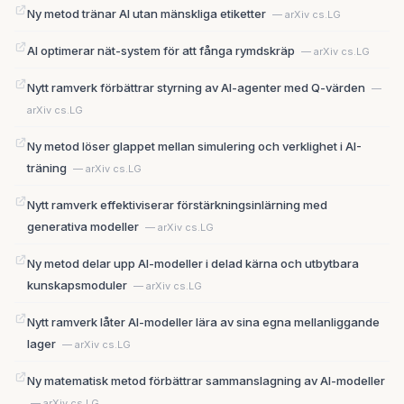
Ny metod tränar AI utan mänskliga etiketter
— arXiv cs.LG
AI optimerar nät-system för att fånga rymdskräp
— arXiv cs.LG
Nytt ramverk förbättrar styrning av AI-agenter med Q-värden
—
arXiv cs.LG
Ny metod löser glappet mellan simulering och verklighet i AI-
träning
— arXiv cs.LG
Nytt ramverk effektiviserar förstärkningsinlärning med
generativa modeller
— arXiv cs.LG
Ny metod delar upp AI-modeller i delad kärna och utbytbara
kunskapsmoduler
— arXiv cs.LG
Nytt ramverk låter AI-modeller lära av sina egna mellanliggande
lager
— arXiv cs.LG
Ny matematisk metod förbättrar sammanslagning av AI-modeller
— arXiv cs.LG