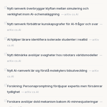
Nytt ramverk överbryggar klyftan mellan simulering och
verklighet inom AI-schemaläggning
— arXiv cs.AI
Nytt ramverk förbättrar kunskapsgrafer för AI-frågor och svar
—
arXiv cs.AI
AI hjälper lärare identifiera isolerade studenter i realtid
— arXiv
cs.AI
Nytt riktmärke avslöjar svagheter hos robotars världsmodeller
—
arXiv cs.AI
Nytt AI-ramverk lär sig förstå molekylers tidsutveckling
— arXiv
cs.AI
Forskning: Personapromptning fördjupar expertis men försämrar
tydlighet
— arXiv cs.AI
Forskare avslöjar dold mekanism bakom AI-minnesjusteringar
—