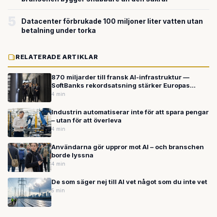
5
Datacenter förbrukade 100 miljoner liter vatten utan
betalning under torka
RELATERADE ARTIKLAR
870 miljarder till fransk AI-infrastruktur —
SoftBanks rekordsatsning stärker Europas
position i kampen om beräkningskraften
4 min
Industrin automatiserar inte för att spara pengar
– utan för att överleva
4 min
Användarna gör uppror mot AI – och branschen
borde lyssna
4 min
De som säger nej till AI vet något som du inte vet
5 min