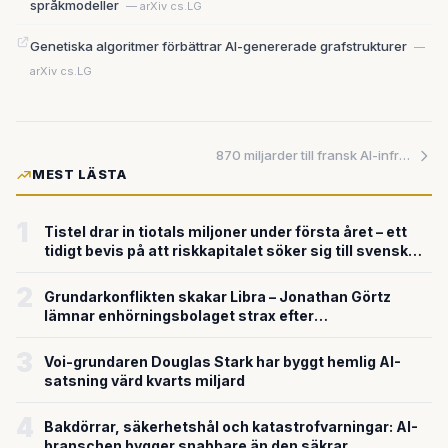
språkmodeller
— arXiv cs.LG
Genetiska algoritmer förbättrar AI-genererade grafstrukturer
—
arXiv cs.LG
870 miljarder till fransk AI-infrastruktur — SoftBanks rekordsatsning stärker Europas position i kampen om beräkningskraften
MEST LÄSTA
1
Tistel drar in tiotals miljoner under första året – ett
tidigt bevis på att riskkapitalet söker sig till svensk
försvarsteknik
2
Grundarkonflikten skakar Libra – Jonathan Görtz
lämnar enhörningsbolaget strax efter
miljardvärderingen
3
Voi-grundaren Douglas Stark har byggt hemlig AI-
satsning värd kvarts miljard
4
Bakdörrar, säkerhetshål och katastrofvarningar: AI-
branschen bygger snabbare än den säkrar