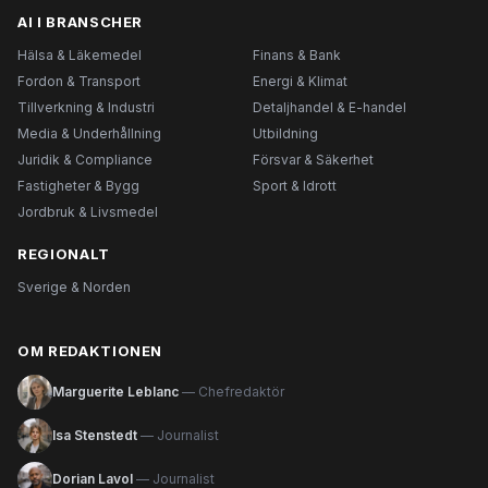
AI I BRANSCHER
Hälsa & Läkemedel
Finans & Bank
Fordon & Transport
Energi & Klimat
Tillverkning & Industri
Detaljhandel & E-handel
Media & Underhållning
Utbildning
Juridik & Compliance
Försvar & Säkerhet
Fastigheter & Bygg
Sport & Idrott
Jordbruk & Livsmedel
REGIONALT
Sverige & Norden
OM REDAKTIONEN
Marguerite Leblanc
— Chefredaktör
Isa Stenstedt
— Journalist
Dorian Lavol
— Journalist