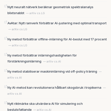
Nytt neuralt nätverk beräknar geometrisk spektralanalys
blixtsnabbt
— arXiv cs.LG
AvAtar: Nytt ramverk förbättrar AI-justering med optimal transport
— arXiv cs.LG
Ny metod förbättrar offline-inlärning för AI-beslut med 17 procent
— arXiv cs.LG
Ny metod förbättrar inlärningshastigheten för
förstärkningsinlärning
— arXiv cs.AI
Ny metod stabiliserar maskininlärning vid off-policy träning
—
arXiv cs.AI
Ny AI-metod kan revolutionera hållbart skogsbruk i tropikerna
—
arXiv cs.AI
Nytt riktmärke ska utvärdera AI för simulering och
beslutsfattande
— arXiv cs.AI