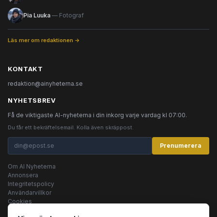
Pia Luuka
— Fotograf
Läs mer om redaktionen →
KONTAKT
redaktion@ainyheterna.se
NYHETSBREV
Få de viktigaste AI-nyheterna i din inkorg varje vardag kl 07:00.
Du får ett bekräftelsemail. Kolla även skräppost.
Prenumerera
Om AI Nyheterna
Annonsera
Integritetspolicy
Användarvillkor
Cookies