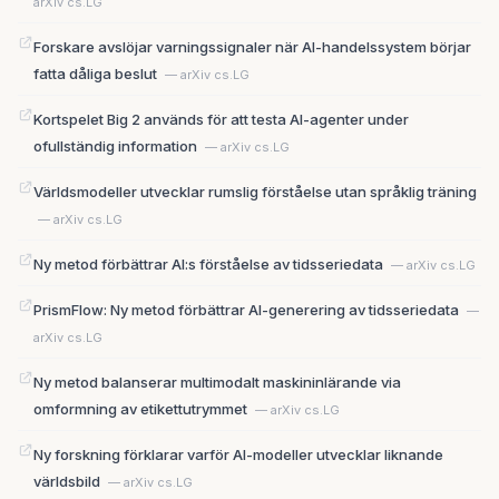
arXiv cs.LG
Forskare avslöjar varningssignaler när AI-handelssystem börjar
fatta dåliga beslut
— arXiv cs.LG
Kortspelet Big 2 används för att testa AI-agenter under
ofullständig information
— arXiv cs.LG
Världsmodeller utvecklar rumslig förståelse utan språklig träning
— arXiv cs.LG
Ny metod förbättrar AI:s förståelse av tidsseriedata
— arXiv cs.LG
PrismFlow: Ny metod förbättrar AI-generering av tidsseriedata
—
arXiv cs.LG
Ny metod balanserar multimodalt maskininlärande via
omformning av etikettutrymmet
— arXiv cs.LG
Ny forskning förklarar varför AI-modeller utvecklar liknande
världsbild
— arXiv cs.LG