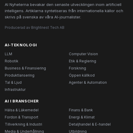
AI Nyheterna bevakar den senaste utvecklingen inom artificiell
intelligens. Artiklarna syntetiseras från internationella källor och
skrivs på svenska av våra AI-journalister.
Producerad av Brightnest Tech AB
AI-TEKNOLOGI
LLM
Computer Vision
Robotik
Etik & Reglering
Business & Finansiering
Forskning
Produktlansering
Öppen källkod
Tal & Ljud
Agenter & Automation
Infrastruktur
AI I BRANSCHER
Hälsa & Läkemedel
Finans & Bank
Fordon & Transport
Energi & Klimat
Tillverkning & Industri
Detaljhandel & E-handel
Media & Underhållning
Utbildning