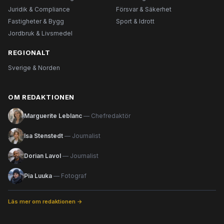
Juridik & Compliance
Försvar & Säkerhet
Fastigheter & Bygg
Sport & Idrott
Jordbruk & Livsmedel
REGIONALT
Sverige & Norden
OM REDAKTIONEN
Marguerite Leblanc
— Chefredaktör
Isa Stenstedt
— Journalist
Dorian Lavol
— Journalist
Pia Luuka
— Fotograf
Läs mer om redaktionen →