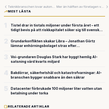
Teknikbranschen lovar autonoma AI-agenter – forskningen visar att den bästa modellen knappt når hälften rätt
Mer än hälften av företagen vet inte vad deras egna AI-agenter gör
MEST LÄSTA
1
Tistel drar in tiotals miljoner under första året – ett
tidigt bevis på att riskkapitalet söker sig till svensk
försvarsteknik
2
Grundarkonflikten skakar Libra – Jonathan Görtz
lämnar enhörningsbolaget strax efter
miljardvärderingen
3
Voi-grundaren Douglas Stark har byggt hemlig AI-
satsning värd kvarts miljard
4
Bakdörrar, säkerhetshål och katastrofvarningar: AI-
branschen bygger snabbare än den säkrar
5
Datacenter förbrukade 100 miljoner liter vatten utan
betalning under torka
RELATERADE ARTIKLAR