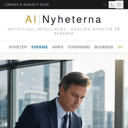
LÖRDAG 8 AUGUSTI 2026
AI
|
Nyheterna
ARTIFICIELL INTELLIGENS · DAGLIGA NYHETER PÅ
SVENSKA
NYHETER
SVERIGE
ARKIV
FORSKNING
BUSINESS
NYHE