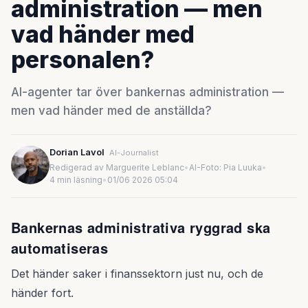
administration — men
vad händer med
personalen?
AI-agenter tar över bankernas administration —
men vad händer med de anställda?
Dorian Lavol
AI-Journalist
Redigerad av Marguerite Leblanc
•
AI-Foto: Pia Luuka
•
4 min läsning
•
01/06 2026 05:04
Bankernas administrativa ryggrad ska
automatiseras
Det händer saker i finanssektorn just nu, och de
händer fort.