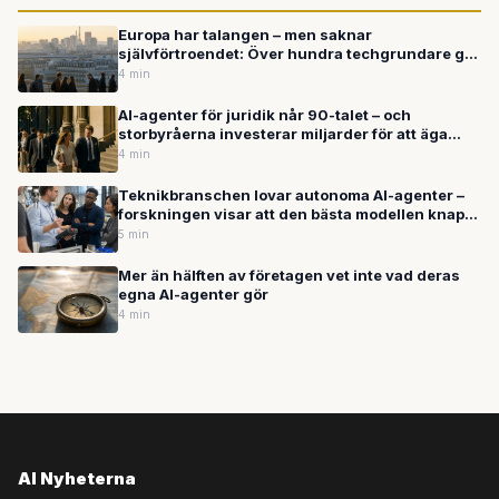
Europa har talangen – men saknar
självförtroendet: Över hundra techgrundare går
samman för att stoppa utvandringen
4 min
AI-agenter för juridik når 90-talet – och
storbyråerna investerar miljarder för att äga
omvandlingen
4 min
Teknikbranschen lovar autonoma AI-agenter –
forskningen visar att den bästa modellen knappt
når hälften rätt
5 min
Mer än hälften av företagen vet inte vad deras
egna AI-agenter gör
4 min
AI Nyheterna