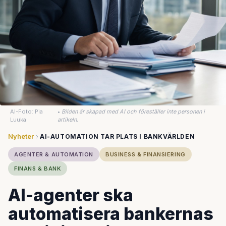
AI-Foto: Pia
•
Bilden är skapad med AI och föreställer inte personen i
Luuka
artikeln.
Nyheter
AI-AUTOMATION TAR PLATS I BANKVÄRLDEN
AGENTER & AUTOMATION
BUSINESS & FINANSIERING
FINANS & BANK
AI-agenter ska
automatisera bankernas