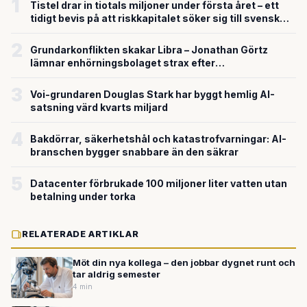
1
Tistel drar in tiotals miljoner under första året – ett
tidigt bevis på att riskkapitalet söker sig till svensk
försvarsteknik
2
Grundarkonflikten skakar Libra – Jonathan Görtz
lämnar enhörningsbolaget strax efter
miljardvärderingen
3
Voi-grundaren Douglas Stark har byggt hemlig AI-
satsning värd kvarts miljard
4
Bakdörrar, säkerhetshål och katastrofvarningar: AI-
branschen bygger snabbare än den säkrar
5
Datacenter förbrukade 100 miljoner liter vatten utan
betalning under torka
RELATERADE ARTIKLAR
Möt din nya kollega – den jobbar dygnet runt och
tar aldrig semester
4 min