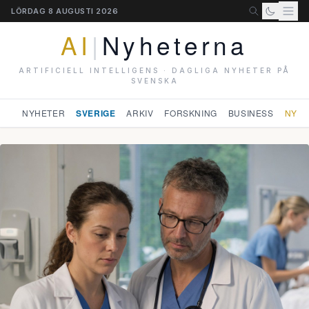
LÖRDAG 8 AUGUSTI 2026
AI
|
Nyheterna
ARTIFICIELL INTELLIGENS · DAGLIGA NYHETER PÅ
SVENSKA
NYHETER
SVERIGE
ARKIV
FORSKNING
BUSINESS
NYHE