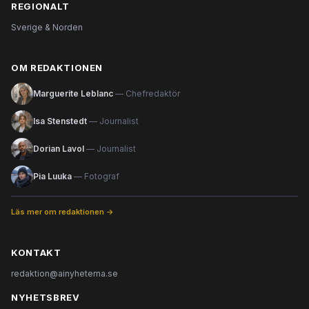
REGIONALT
Sverige & Norden
OM REDAKTIONEN
Marguerite Leblanc
— Chefredaktör
Isa Stenstedt
— Journalist
Dorian Lavol
— Journalist
Pia Luuka
— Fotograf
Läs mer om redaktionen →
KONTAKT
redaktion@ainyheterna.se
NYHETSBREV