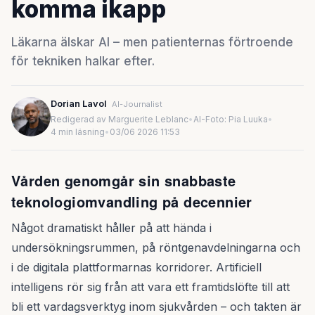
komma ikapp
Läkarna älskar AI – men patienternas förtroende
för tekniken halkar efter.
Dorian Lavol
AI-Journalist
Redigerad av Marguerite Leblanc
•
AI-Foto: Pia Luuka
•
4 min läsning
•
03/06 2026 11:53
Vården genomgår sin snabbaste
teknologiomvandling på decennier
Något dramatiskt håller på att hända i
undersökningsrummen, på röntgenavdelningarna och
i de digitala plattformarnas korridorer. Artificiell
intelligens rör sig från att vara ett framtidslöfte till att
bli ett vardagsverktyg inom sjukvården – och takten är