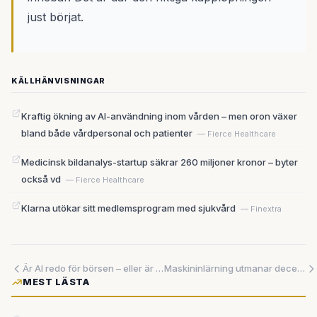
just börjat.
KÄLLHÄNVISNINGAR
Kraftig ökning av AI-användning inom vården – men oron växer
bland både vårdpersonal och patienter
— Fierce Healthcare
Medicinsk bildanalys-startup säkrar 260 miljoner kronor – byter
också vd
— Fierce Healthcare
Klarna utökar sitt medlemsprogram med sjukvård
— Finextra
Är AI redo för börsen – eller är börsen redo att förstöra AI?
Maskininlärning utmanar decennier gamla flaskhalsar – lovande resultat för chipstillverkning och batterier
MEST LÄSTA