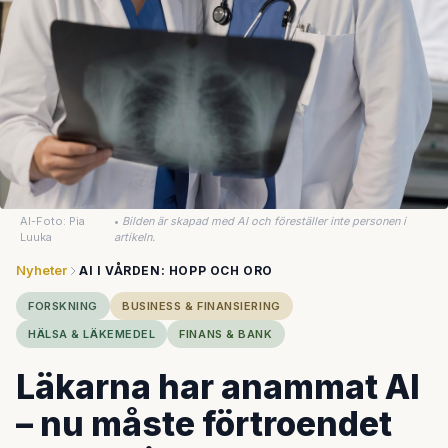
AI-Foto: Pia
•
Bilden är skapad med AI och föreställer inte personen i
Luuka
artikeln.
Nyheter
AI I VÅRDEN: HOPP OCH ORO
FORSKNING
BUSINESS & FINANSIERING
HÄLSA & LÄKEMEDEL
FINANS & BANK
Läkarna har anammat AI
– nu måste förtroendet