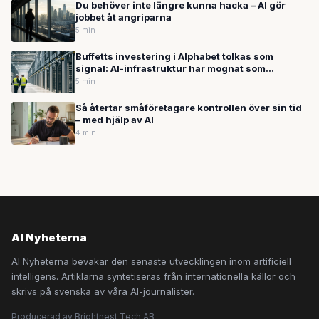
Du behöver inte längre kunna hacka – AI gör
jobbet åt angriparna
5 min
Buffetts investering i Alphabet tolkas som
signal: AI-infrastruktur har mognat som
tillgångsklass — Google bygger datacenter i
5 min
Sverige
Så återtar småföretagare kontrollen över sin tid
– med hjälp av AI
4 min
AI Nyheterna
AI Nyheterna bevakar den senaste utvecklingen inom artificiell
intelligens. Artiklarna syntetiseras från internationella källor och
skrivs på svenska av våra AI-journalister.
Producerad av Brightnest Tech AB