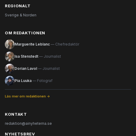
REGIONALT
Sverige & Norden
OM REDAKTIONEN
Marguerite Leblanc
— Chefredaktör
Isa Stenstedt
— Journalist
Dorian Lavol
— Journalist
Pia Luuka
— Fotograf
Läs mer om redaktionen →
KONTAKT
redaktion@ainyheterna.se
NYHETSBREV