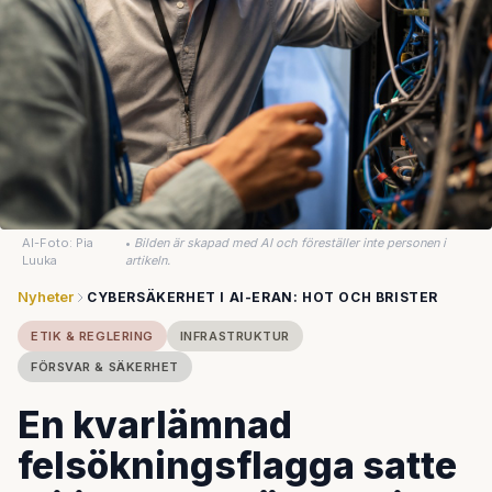
AI-Foto: Pia
•
Bilden är skapad med AI och föreställer inte personen i
Luuka
artikeln.
Nyheter
CYBERSÄKERHET I AI-ERAN: HOT OCH BRISTER
ETIK & REGLERING
INFRASTRUKTUR
FÖRSVAR & SÄKERHET
En kvarlämnad
felsökningsflagga satte