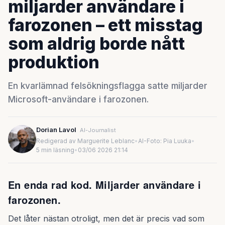
miljarder användare i
farozonen – ett misstag
som aldrig borde nått
produktion
En kvarlämnad felsökningsflagga satte miljarder
Microsoft-användare i farozonen.
Dorian Lavol
AI-Journalist
Redigerad av Marguerite Leblanc
•
AI-Foto: Pia Luuka
•
5 min läsning
•
03/06 2026 21:14
En enda rad kod. Miljarder användare i
farozonen.
Det låter nästan otroligt, men det är precis vad som