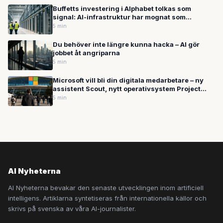
Buffetts investering i Alphabet tolkas som
signal: AI-infrastruktur har mognat som
tillgångsklass — Google bygger datacenter i
5 min
Sverige
Du behöver inte längre kunna hacka – AI gör
jobbet åt angriparna
5 min
Microsoft vill bli din digitala medarbetare – ny
assistent Scout, nytt operativsystem Project
Solara och öppen AI-standard presenterades på
5 min
Build 2026
AI Nyheterna
AI Nyheterna bevakar den senaste utvecklingen inom artificiell
intelligens. Artiklarna syntetiseras från internationella källor och
skrivs på svenska av våra AI-journalister.