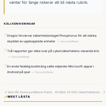
väntar för länge riskerar att bli nästa rubrik.
KÄLLHÄNVISNINGAR
Dragos förvärvar säkerhetsbolaget Phosphorus för att stärka
skyddet av uppkopplade enheter
— SecurityWeek
Två rapporter ger olika svar på cybersäkerhetens växande kris
— SecurityWeek
En enda felaktig kodsträng satte miljarder Microsoft-appar i
Android på spel
— SecurityWeek
Vem får forma juridikens framtid? Ett nytt protokoll ska lösa det som bromsat AI-användningen i branschen
AI hittar 23 000 säkerhetsbrister i kritisk infrastruktur – men vem granskar granskaren?
MEST LÄSTA