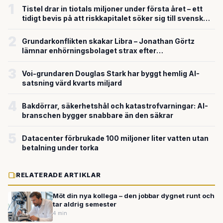
1
Tistel drar in tiotals miljoner under första året – ett
tidigt bevis på att riskkapitalet söker sig till svensk
försvarsteknik
2
Grundarkonflikten skakar Libra – Jonathan Görtz
lämnar enhörningsbolaget strax efter
miljardvärderingen
3
Voi-grundaren Douglas Stark har byggt hemlig AI-
satsning värd kvarts miljard
4
Bakdörrar, säkerhetshål och katastrofvarningar: AI-
branschen bygger snabbare än den säkrar
5
Datacenter förbrukade 100 miljoner liter vatten utan
betalning under torka
RELATERADE ARTIKLAR
Möt din nya kollega – den jobbar dygnet runt och
tar aldrig semester
4 min