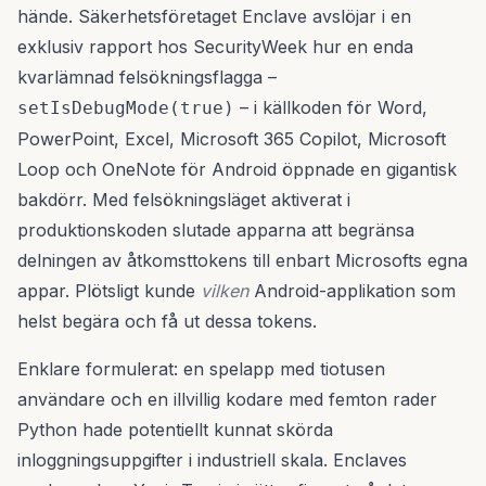
hände. Säkerhetsföretaget Enclave avslöjar i en
exklusiv rapport hos SecurityWeek hur en enda
kvarlämnad felsökningsflagga –
– i källkoden för Word,
setIsDebugMode(true)
PowerPoint, Excel, Microsoft 365 Copilot, Microsoft
Loop och OneNote för Android öppnade en gigantisk
bakdörr. Med felsökningsläget aktiverat i
produktionskoden slutade apparna att begränsa
delningen av åtkomsttokens till enbart Microsofts egna
appar. Plötsligt kunde
vilken
Android-applikation som
helst begära och få ut dessa tokens.
Enklare formulerat: en spelapp med tiotusen
användare och en illvillig kodare med femton rader
Python hade potentiellt kunnat skörda
inloggningsuppgifter i industriell skala. Enclaves