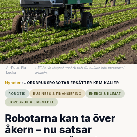
AI-Foto: Pia
•
Bilden är skapad med AI och föreställer inte personen i
Luuka
artikeln.
Nyheter
JORDBRUKSROBOTAR ERSÄTTER KEMIKALIER
ROBOTIK
BUSINESS & FINANSIERING
ENERGI & KLIMAT
JORDBRUK & LIVSMEDEL
Robotarna kan ta över
åkern – nu satsar