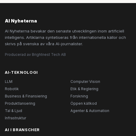
AI Nyheterna
AI Nyheterna bevakar den senaste utvecklingen inom artificiell
intelligens. Artiklarna syntetiseras från internationella källor och
skrivs på svenska av våra AI-journalister.
Producerad av Brightnest Tech AB
AI-TEKNOLOGI
LLM
Computer Vision
Robotik
Etik & Reglering
Business & Finansiering
Forskning
Produktlansering
Öppen källkod
Tal & Ljud
Agenter & Automation
Infrastruktur
AI I BRANSCHER