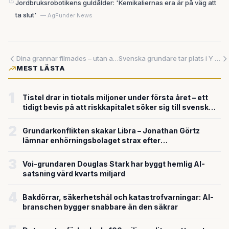
Jordbruksrobotikens guldålder: 'Kemikaliernas era är på väg att
ta slut'
— AgFunder News
Dina grannar filmades – utan att veta om det: Nu stäms Amazon för Ring-kamerornas ansiktsigenkänning
Svenska grundare tar plats i Y Combinator — och Malmöbolaget Oplane leder vägen
MEST LÄSTA
1
Tistel drar in tiotals miljoner under första året – ett
tidigt bevis på att riskkapitalet söker sig till svensk
försvarsteknik
2
Grundarkonflikten skakar Libra – Jonathan Görtz
lämnar enhörningsbolaget strax efter
miljardvärderingen
3
Voi-grundaren Douglas Stark har byggt hemlig AI-
satsning värd kvarts miljard
4
Bakdörrar, säkerhetshål och katastrofvarningar: AI-
branschen bygger snabbare än den säkrar