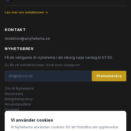
Läs mer om redaktionen →
KONTAKT
redaktion@ainyheterna.se
NYHETSBREV
Få de viktigaste AI-nyheterna i din inkorg varje vardag kl 07:00.
Du får ett bekräftelsemail. Kolla även skräppost.
Prenumerera
Om AI Nyheterna
Annonsera
Integritetspolicy
Användarvillkor
Cookies
Vi använder cookies
AI Nyheterna använder cookies för att förbättra din upplevelse.