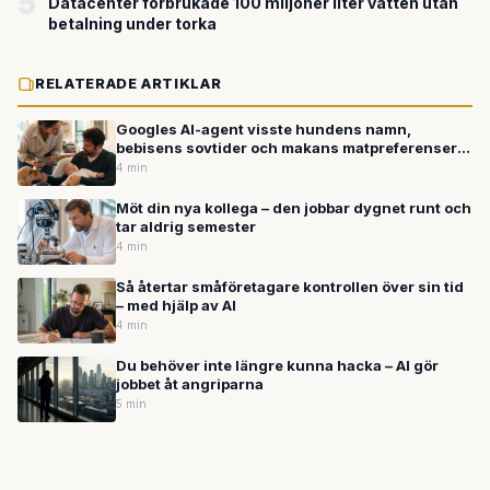
5
Datacenter förbrukade 100 miljoner liter vatten utan
betalning under torka
RELATERADE ARTIKLAR
Googles AI-agent visste hundens namn,
bebisens sovtider och makans matpreferenser –
utan att ha blivit tillfrågad om det
4 min
Möt din nya kollega – den jobbar dygnet runt och
tar aldrig semester
4 min
Så återtar småföretagare kontrollen över sin tid
– med hjälp av AI
4 min
Du behöver inte längre kunna hacka – AI gör
jobbet åt angriparna
5 min