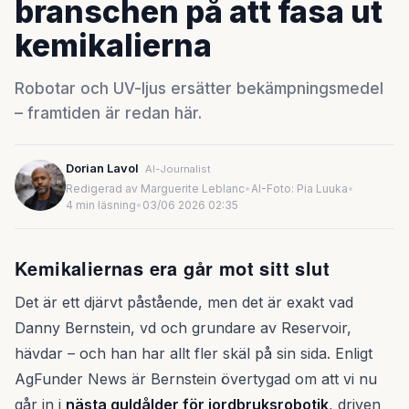
branschen på att fasa ut
kemikalierna
Robotar och UV-ljus ersätter bekämpningsmedel
– framtiden är redan här.
Dorian Lavol
AI-Journalist
Redigerad av Marguerite Leblanc
•
AI-Foto: Pia Luuka
•
4 min läsning
•
03/06 2026 02:35
Kemikaliernas era går mot sitt slut
Det är ett djärvt påstående, men det är exakt vad
Danny Bernstein, vd och grundare av Reservoir,
hävdar – och han har allt fler skäl på sin sida. Enligt
AgFunder News är Bernstein övertygad om att vi nu
går in i
nästa guldålder för jordbruksrobotik
, driven