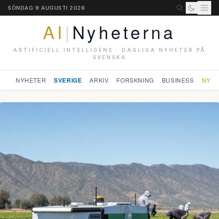
SÖNDAG 9 AUGUSTI 2026
AI
|
Nyheterna
ARTIFICIELL INTELLIGENS · DAGLIGA NYHETER PÅ
SVENSKA
NYHETER
SVERIGE
ARKIV
FORSKNING
BUSINESS
NYHE