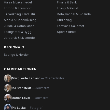
Hälsa & Läkemedel
Finans & Bank
Fordon & Transport
Energi & Klimat
Tillverkning & Industri
Detaljhandel & E-handel
Media & Underhållning
Utbildning
Juridik & Compliance
Försvar & Säkerhet
Fastigheter & Bygg
Sport & Idrott
Jordbruk & Livsmedel
REGIONALT
Sverige & Norden
OM REDAKTIONEN
Marguerite Leblanc
— Chefredaktör
Isa Stenstedt
— Journalist
Dorian Lavol
— Journalist
Pia Luuka
— Fotograf