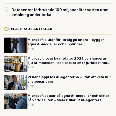
5
Datacenter förbrukade 100 miljoner liter vatten utan
betalning under torka
RELATERADE ARTIKLAR
Microsoft slutar förlita sig på andra – bygger
egna AI-modeller och uppfinner
operativsystemet på nytt
5 min
Microsoft lovar kvantdator 2029 och lanserar
sju AI-modeller – och backar efter juridiskt hot
mot säkerhetsforskare
5 min
Vi har släppt lös AI-agenterna – utan att veta hur
vi stoppar dem
5 min
Microsoft satsar på egna AI-modeller och siktar
på världseliten – Meta rullar ut AI-agenter till
miljarder användare
5 min