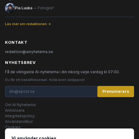
Pia Luuka
— Fotograf
Läs mer om redaktionen →
KONTAKT
redaktion@ainyheterna.se
NYHETSBREV
Få de viktigaste AI-nyheterna i din inkorg varje vardag kl 07:00.
Du får ett bekräftelsemail. Kolla även skräppost.
Prenumerera
Om AI Nyheterna
Annonsera
Integritetspolicy
Användarvillkor
Cookies
Vi använder cookies