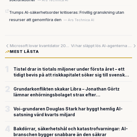
— Ars Technica AI
Trumps AI-säkerhetsorder kritiseras: Frivillig granskning utan
resurser att genomföra den
— Ars Technica AI
Microsoft lovar kvantdator 2029 och lanserar sju AI-modeller – och backar efter juridiskt hot mot säkerhetsforskare
Vi har släppt lös AI-agenterna – utan att veta hur vi stoppar dem
MEST LÄSTA
1
Tistel drar in tiotals miljoner under första året – ett
tidigt bevis på att riskkapitalet söker sig till svensk
försvarsteknik
2
Grundarkonflikten skakar Libra – Jonathan Görtz
lämnar enhörningsbolaget strax efter
miljardvärderingen
3
Voi-grundaren Douglas Stark har byggt hemlig AI-
satsning värd kvarts miljard
4
Bakdörrar, säkerhetshål och katastrofvarningar: AI-
branschen bygger snabbare än den säkrar