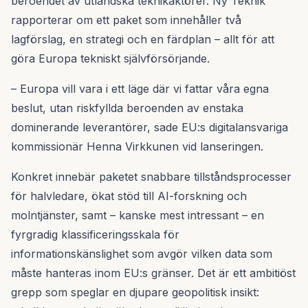
beroendet av utländska teknikaktörer. Ny Teknik
rapporterar om ett paket som innehåller två
lagförslag, en strategi och en färdplan – allt för att
göra Europa tekniskt självförsörjande.
– Europa vill vara i ett läge där vi fattar våra egna
beslut, utan riskfyllda beroenden av enstaka
dominerande leverantörer, sade EU:s digitalansvariga
kommissionär Henna Virkkunen vid lanseringen.
Konkret innebär paketet snabbare tillståndsprocesser
för halvledare, ökat stöd till AI-forskning och
molntjänster, samt – kanske mest intressant – en
fyrgradig klassificeringsskala för
informationskänslighet som avgör vilken data som
måste hanteras inom EU:s gränser. Det är ett ambitiöst
grepp som speglar en djupare geopolitisk insikt: