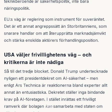
teknikberoende är säkerhetspolitik, inte bara
näringspolitik.
EU:s väg är reglering som instrument för suveränitet.
Det är ett annat angreppssätt än Storbritanniens, som
snarare handlar om att återupprätta marknadsjämvikt
och stärka enskilda aktörers förhandlingsposition.
USA väljer frivillighetens väg – och
kritikerna är inte nådiga
Så till det tredje blocket. Donald Trump undertecknade
nyligen ett presidentdekret om AI-säkerhet – men
enligt Ars Technica är reaktionerna bland experter allt
annat än entusiastiska. Dekretet ställer inga bindande
krav på AI-företagen. I stället inrättas ett frivilligt
ramverk där bolagen
kan
samarbeta med staten om