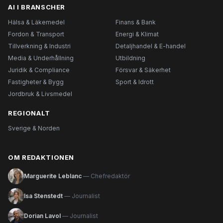
AI I BRANSCHER
Hälsa & Läkemedel
Finans & Bank
Fordon & Transport
Energi & Klimat
Tillverkning & Industri
Detaljhandel & E-handel
Media & Underhållning
Utbildning
Juridik & Compliance
Försvar & Säkerhet
Fastigheter & Bygg
Sport & Idrott
Jordbruk & Livsmedel
REGIONALT
Sverige & Norden
OM REDAKTIONEN
Marguerite Leblanc
— Chefredaktör
Isa Stenstedt
— Journalist
Dorian Lavol
— Journalist