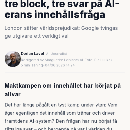
tre block, tre svar på AI-
erans innehållsfråga
London sätter världsprejudikat: Google tvingas
ge utgivare ett verkligt val.
Dorian Lavol
AI-Journalist
Redigerad av Marguerite Leblanc
•
AI-Foto: Pia Luuka
•
5 min läsning
•
04/06 2026 14:24
Maktkampen om innehållet har börjat på
allvar
Det har länge pågått en tyst kamp under ytan: Vem
äger egentligen det innehåll som tränar och driver
framtidens AI-system? Den frågan har nu börjat få
rättsliga svar – och beroende på var i världen du