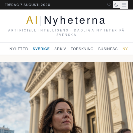
FREDAG 7 AUGUSTI 2026
AI
|
Nyheterna
ARTIFICIELL INTELLIGENS · DAGLIGA NYHETER PÅ
SVENSKA
NYHETER
SVERIGE
ARKIV
FORSKNING
BUSINESS
NYHE