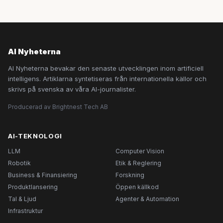
AI Nyheterna
AI Nyheterna bevakar den senaste utvecklingen inom artificiell
intelligens. Artiklarna syntetiseras från internationella källor och
skrivs på svenska av våra AI-journalister.
Producerad av Brightnest Tech AB
AI-TEKNOLOGI
LLM
Computer Vision
Robotik
Etik & Reglering
Business & Finansiering
Forskning
Produktlansering
Öppen källkod
Tal & Ljud
Agenter & Automation
Infrastruktur