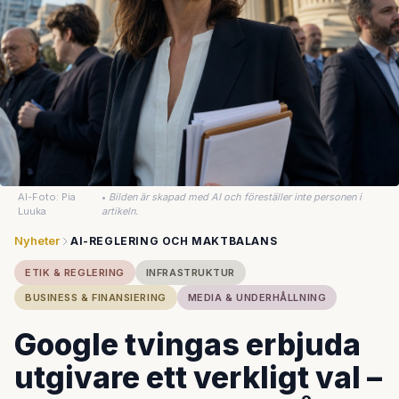
AI-Foto: Pia
•
Bilden är skapad med AI och föreställer inte personen i
Luuka
artikeln.
Nyheter
AI-REGLERING OCH MAKTBALANS
ETIK & REGLERING
INFRASTRUKTUR
BUSINESS & FINANSIERING
MEDIA & UNDERHÅLLNING
Google tvingas erbjuda
utgivare ett verkligt val –