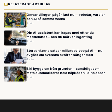
RELATERADE ARTIKLAR
Omvandlingen pågår just nu — robotar, varslar
och AI på samma vecka
5 min
Din AI-assistent kan kapas med ett enda
meddelande – och du märker ingenting
5 min
Storbankerna satsar miljardbelopp på AI — nu
avgörs om svenska aktörer hänger med
4 min
Siri byggs om från grunden – samtidigt som
Meta automatiserar hela köpflöden i dina appar
5 min