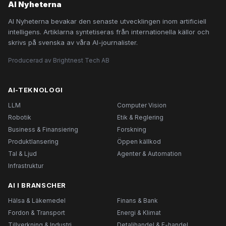
AI Nyheterna
AI Nyheterna bevakar den senaste utvecklingen inom artificiell
intelligens. Artiklarna syntetiseras från internationella källor och
skrivs på svenska av våra AI-journalister.
Producerad av Brightnest Tech AB
AI-TEKNOLOGI
LLM
Computer Vision
Robotik
Etik & Reglering
Business & Finansiering
Forskning
Produktlansering
Öppen källkod
Tal & Ljud
Agenter & Automation
Infrastruktur
AI I BRANSCHER
Hälsa & Läkemedel
Finans & Bank
Fordon & Transport
Energi & Klimat
Tillverkning & Industri
Detaljhandel & E-handel