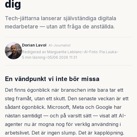
dig
Tech-jättarna lanserar självständiga digitala
medarbetare — utan att fråga de anställda.
Dorian Lavol
AI-Journalist
Redigerad av Marguerite Leblanc
•
AI-Foto: Pia Luuka
•
5 min läsning
•
05/06 2026 11:31
En vändpunkt vi inte bör missa
Det finns ögonblick när branschen inte bara tar ett
steg framåt, utan ett skutt. Den senaste veckan är ett
sådant ögonblick. Microsoft, Meta och Google har
nästan samtidigt — och på varsitt sätt — visat att AI-
agenter nu är mogna nog för verklig användning i
arbetslivet. Det är ingen slump. Det är kapplöpning.