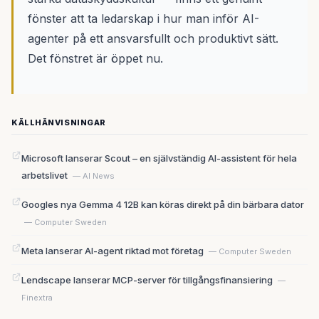
fönster att ta ledarskap i hur man inför AI-
agenter på ett ansvarsfullt och produktivt sätt.
Det fönstret är öppet nu.
KÄLLHÄNVISNINGAR
Microsoft lanserar Scout – en självständig AI-assistent för hela
arbetslivet
— AI News
Googles nya Gemma 4 12B kan köras direkt på din bärbara dator
— Computer Sweden
Meta lanserar AI-agent riktad mot företag
— Computer Sweden
Lendscape lanserar MCP-server för tillgångsfinansiering
—
Finextra