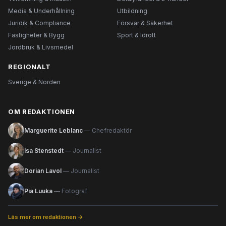
Media & Underhållning
Utbildning
Juridik & Compliance
Försvar & Säkerhet
Fastigheter & Bygg
Sport & Idrott
Jordbruk & Livsmedel
REGIONALT
Sverige & Norden
OM REDAKTIONEN
Marguerite Leblanc
— Chefredaktör
Isa Stenstedt
— Journalist
Dorian Lavol
— Journalist
Pia Luuka
— Fotograf
Läs mer om redaktionen →