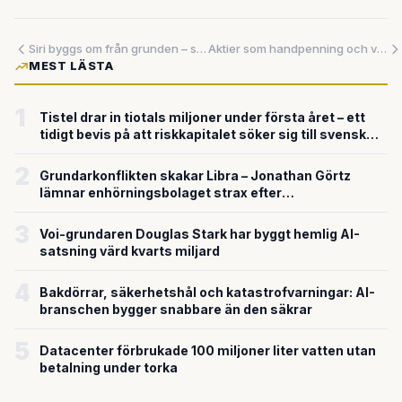
Siri byggs om från grunden – samtidigt som Meta automatiserar hela köpflöden i dina appar
Aktier som handpenning och värderingar mot skyarna – Anthropic rusar mot börsen i AI-hausse
MEST LÄSTA
1
Tistel drar in tiotals miljoner under första året – ett
tidigt bevis på att riskkapitalet söker sig till svensk
försvarsteknik
2
Grundarkonflikten skakar Libra – Jonathan Görtz
lämnar enhörningsbolaget strax efter
miljardvärderingen
3
Voi-grundaren Douglas Stark har byggt hemlig AI-
satsning värd kvarts miljard
4
Bakdörrar, säkerhetshål och katastrofvarningar: AI-
branschen bygger snabbare än den säkrar
5
Datacenter förbrukade 100 miljoner liter vatten utan
betalning under torka