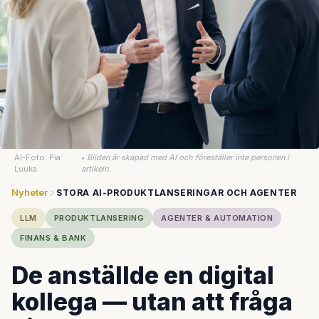
AI-Foto: Pia
•
Bilden är skapad med AI och föreställer inte personen i
Luuka
artikeln.
Nyheter
STORA AI-PRODUKTLANSERINGAR OCH AGENTER
LLM
PRODUKTLANSERING
AGENTER & AUTOMATION
FINANS & BANK
De anställde en digital
kollega — utan att fråga