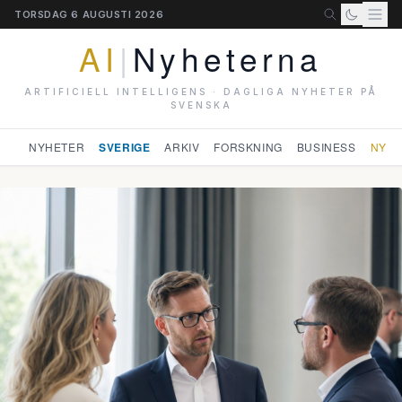
TORSDAG 6 AUGUSTI 2026
AI
|
Nyheterna
ARTIFICIELL INTELLIGENS · DAGLIGA NYHETER PÅ
SVENSKA
NYHETER
SVERIGE
ARKIV
FORSKNING
BUSINESS
NYHE