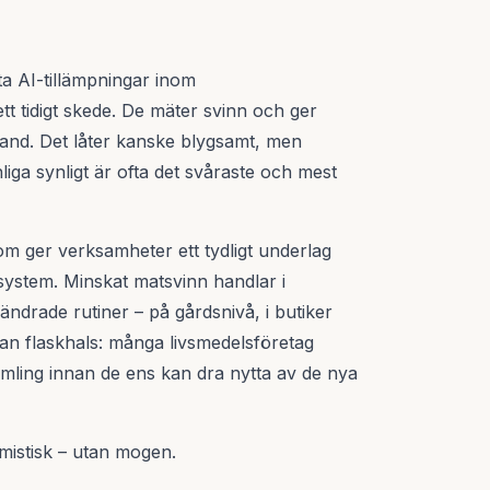
sta AI-tillämpningar inom
tt tidigt skede. De mäter svinn och ger
hand. Det låter kanske blygsamt, men
liga synligt är ofta det svåraste och mest
om ger verksamheter ett tydligt underlag
 system. Minskat matsvinn handlar i
ndrade rutiner – på gårdsnivå, i butiker
an flaskhals: många livsmedelsföretag
mling innan de ens kan dra nytta av de nya
imistisk – utan mogen.