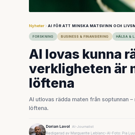
Nyheter
AI FÖR ATT MINSKA MATSVINN OCH LIVS
FORSKNING
BUSINESS & FINANSIERING
HÄLSA & 
AI lovas kunna 
verkligheten är
löftena
AI utlovas rädda maten från soptunnan –
löftena.
Dorian Lavol
AI-Journalist
Redigerad av Marguerite Leblanc
•
AI-Foto: Pia Lu