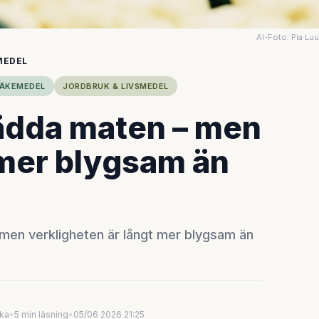
AI-Foto: Pia Lu
MEDEL
LÄKEMEDEL
JORDBRUK & LIVSMEDEL
rädda maten – men
 mer blygsam än
 men verkligheten är långt mer blygsam än
uka
•
5 min läsning
•
05/06 2026 21:25