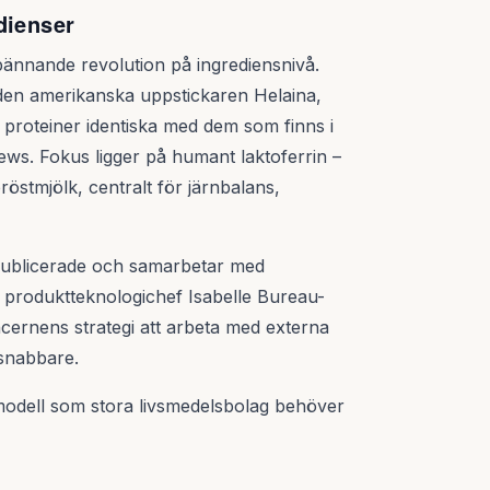
dienser
spännande revolution på ingrediensnivå.
d den amerikanska uppstickaren Helaina,
a proteiner identiska med dem som finns i
ws. Fokus ligger på humant laktoferrin –
östmjölk, centralt för järnbalans,
 publicerade och samarbetar med
 produktteknologichef Isabelle Bureau-
cernens strategi att arbeta med externa
 snabbare.
modell som stora livsmedelsbolag behöver