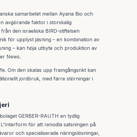
rikanska samarbetet mellan Ayana Bio och
en avgörande faktor i storskalig
 från den israeliska BIRD-stiftelsen
ik för upplyst jäsning – en kombination av
ning – kan höja utbyte och produktion av
nder News.
ffe. Om den skalas upp framgångsrikt kan
raditionellt jordbruk, med färre störningar i
jeri
entbolaget GERBER-RAUTH en tydlig
L'Interform för att renodla satsningen på
varor och specialiserade näringslösningar,