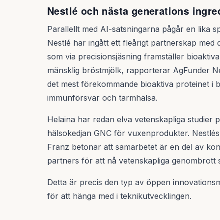
Nestlé och nästa generations ingre
Parallellt med AI-satsningarna pågår en lika 
Nestlé har ingått ett fleårigt partnerskap me
som via precisionsjäsning framställer bioaktiv
mänsklig bröstmjölk, rapporterar AgFunder Ne
det mest förekommande bioaktiva proteinet i br
immunförsvar och tarmhälsa.
Helaina har redan elva vetenskapliga studier
hälsokedjan GNC för vuxenprodukter. Nestlés
Franz betonar att samarbetet är en del av kon
partners för att nå vetenskapliga genombrott
Detta är precis den typ av öppen innovations
för att hänga med i teknikutvecklingen.