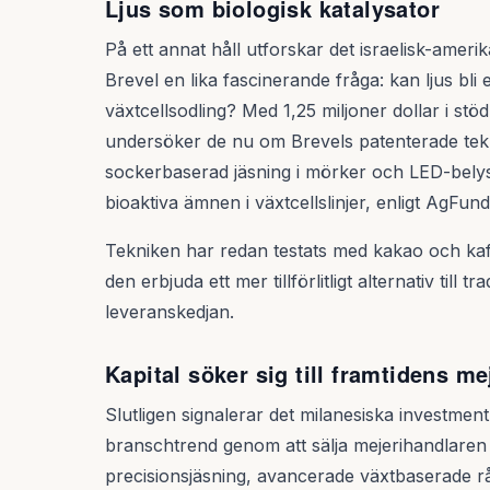
Ljus som biologisk katalysator
På ett annat håll utforskar det israelisk-ame
Brevel en lika fascinerande fråga: kan ljus bli 
växtcellsodling? Med 1,25 miljoner dollar i stöd
undersöker de nu om Brevels patenterade tekn
sockerbaserad jäsning i mörker och LED-belys
bioaktiva ämnen i växtcellslinjer, enligt AgFu
Tekniken har redan testats med kakao och ka
den erbjuda ett mer tillförlitligt alternativ till t
leveranskedjan.
Kapital söker sig till framtidens me
Slutligen signalerar det milanesiska investm
branschtrend genom att sälja mejerihandlaren 
precisionsjäsning, avancerade växtbaserade rå