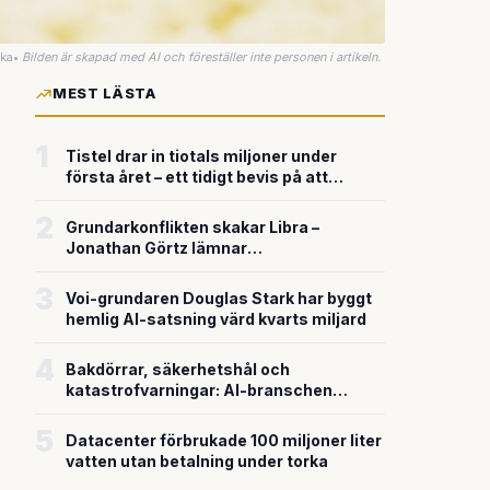
uka
•
Bilden är skapad med AI och föreställer inte personen i artikeln.
MEST LÄSTA
1
Tistel drar in tiotals miljoner under
första året – ett tidigt bevis på att
riskkapitalet söker sig till svensk
försvarsteknik
2
Grundarkonflikten skakar Libra –
Jonathan Görtz lämnar
enhörningsbolaget strax efter
miljardvärderingen
3
Voi-grundaren Douglas Stark har byggt
hemlig AI-satsning värd kvarts miljard
4
Bakdörrar, säkerhetshål och
katastrofvarningar: AI-branschen
bygger snabbare än den säkrar
5
Datacenter förbrukade 100 miljoner liter
vatten utan betalning under torka