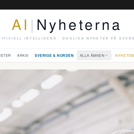
AI
|
Nyheterna
TIFICIELL INTELLIGENS · DAGLIGA NYHETER PÅ SVEN
HETER
ARKIV
SVERIGE & NORDEN
ALLA ÄMNEN
|
NYHETSB