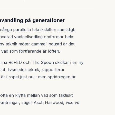
vandling på generationer
ånga parallella teknikskiften samtidigt.
avancerad växtcellsodling omformar hela
r ny teknik möter gammal industri är det
 vad som fortfarande är löften.
nerna ReFED och The Spoon skickar i en ny
 och livsmedelsteknik, rapporterar
r i ropet just nu – men spridningen är
 ofta en klyfta mellan vad som faktiskt
väntningar, säger Asch Harwood, vice vd