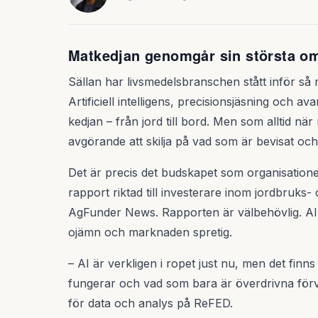
Matkedjan genomgår sin största om
Sällan har livsmedelsbranschen stått inför så m
Artificiell intelligens, precisionsjäsning och 
kedjan – från jord till bord. Men som alltid nä
avgörande att skilja på vad som är bevisat och
Det är precis det budskapet som organisatio
rapport riktad till investerare inom jordbruks-
AgFunder News. Rapporten är välbehövlig. AI ä
ojämn och marknaden spretig.
– AI är verkligen i ropet just nu, men det finns
fungerar och vad som bara är överdrivna för
för data och analys på ReFED.