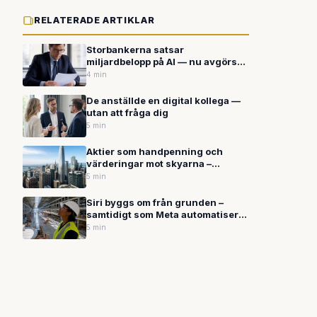
RELATERADE ARTIKLAR
Storbankerna satsar
miljardbelopp på AI — nu avgörs
om svenska aktörer hänger med
4 min
De anställde en digital kollega —
utan att fråga dig
5 min
Aktier som handpenning och
värderingar mot skyarna –
Anthropic rusar mot börsen i AI-
5 min
hausse
Siri byggs om från grunden –
samtidigt som Meta automatiserar
hela köpflöden i dina appar
5 min