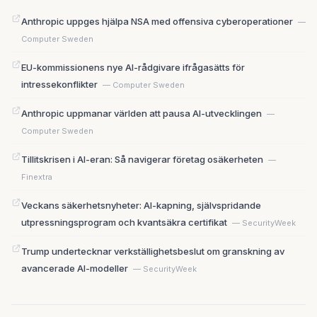
Anthropic uppges hjälpa NSA med offensiva cyberoperationer
—
Computer Sweden
EU-kommissionens nye AI-rådgivare ifrågasätts för
intressekonflikter
— Computer Sweden
Anthropic uppmanar världen att pausa AI-utvecklingen
—
Computer Sweden
Tillitskrisen i AI-eran: Så navigerar företag osäkerheten
—
Finextra
Veckans säkerhetsnyheter: AI-kapning, självspridande
utpressningsprogram och kvantsäkra certifikat
— SecurityWeek
Trump undertecknar verkställighetsbeslut om granskning av
avancerade AI-modeller
— SecurityWeek