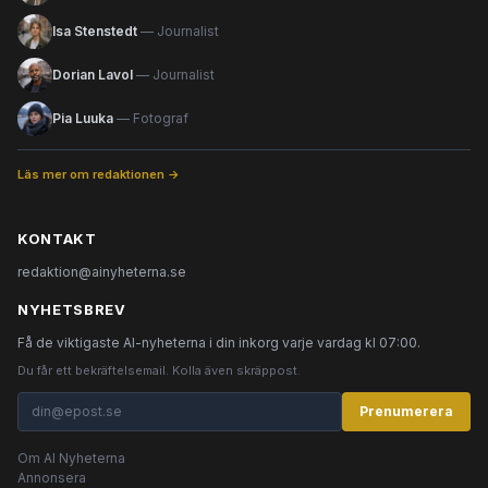
Isa Stenstedt
— Journalist
Dorian Lavol
— Journalist
Pia Luuka
— Fotograf
Läs mer om redaktionen →
KONTAKT
redaktion@ainyheterna.se
NYHETSBREV
Få de viktigaste AI-nyheterna i din inkorg varje vardag kl 07:00.
Du får ett bekräftelsemail. Kolla även skräppost.
Prenumerera
Om AI Nyheterna
Annonsera