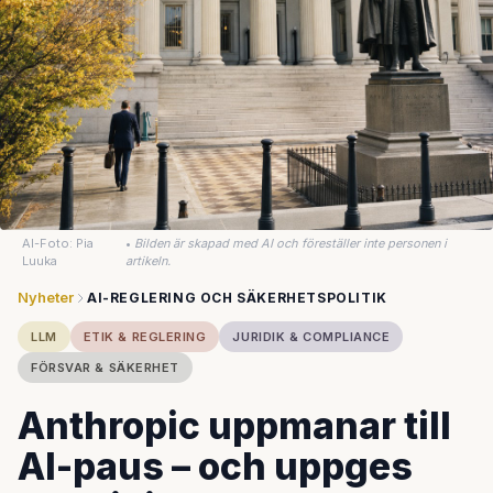
AI-Foto: Pia
•
Bilden är skapad med AI och föreställer inte personen i
Luuka
artikeln.
Nyheter
AI-REGLERING OCH SÄKERHETSPOLITIK
LLM
ETIK & REGLERING
JURIDIK & COMPLIANCE
FÖRSVAR & SÄKERHET
Anthropic uppmanar till
AI-paus – och uppges