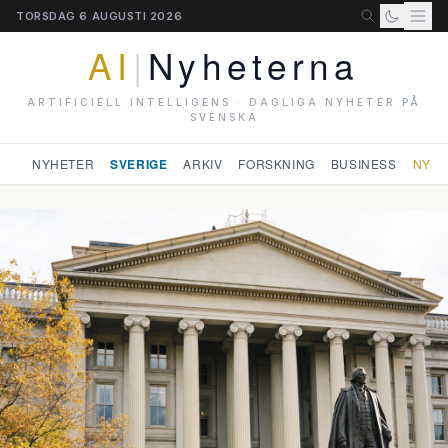
TORSDAG 6 AUGUSTI 2026
AI
|
Nyheterna
ARTIFICIELL INTELLIGENS · DAGLIGA NYHETER PÅ
SVENSKA
NYHETER
SVERIGE
ARKIV
FORSKNING
BUSINESS
NYHE