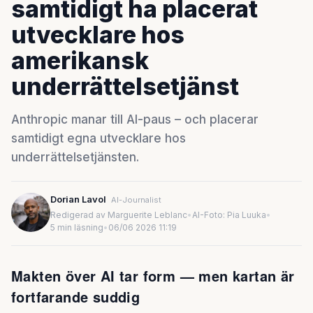
samtidigt ha placerat
utvecklare hos
amerikansk
underrättelsetjänst
Anthropic manar till AI-paus – och placerar
samtidigt egna utvecklare hos
underrättelsetjänsten.
Dorian Lavol
AI-Journalist
Redigerad av Marguerite Leblanc
•
AI-Foto: Pia Luuka
•
5 min läsning
•
06/06 2026 11:19
Makten över AI tar form — men kartan är
fortfarande suddig