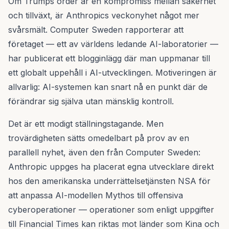
Om Trumps order är en kompromiss mellan säkerhet
och tillväxt, är Anthropics veckonyhet något mer
svårsmält. Computer Sweden rapporterar att
företaget — ett av världens ledande AI-laboratorier —
har publicerat ett blogginlägg där man uppmanar till
ett globalt uppehåll i AI-utvecklingen. Motiveringen är
allvarlig: AI-systemen kan snart nå en punkt där de
förändrar sig själva utan mänsklig kontroll.
Det är ett modigt ställningstagande. Men
trovärdigheten sätts omedelbart på prov av en
parallell nyhet, även den från Computer Sweden:
Anthropic uppges ha placerat egna utvecklare direkt
hos den amerikanska underrättelsetjänsten NSA för
att anpassa AI-modellen Mythos till offensiva
cyberoperationer — operationer som enligt uppgifter
till Financial Times kan riktas mot länder som Kina och