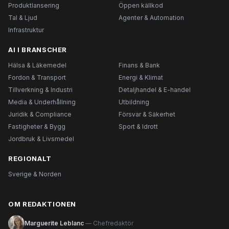
Produktlansering
Öppen källkod
Tal & Ljud
Agenter & Automation
Infrastruktur
AI I BRANSCHER
Hälsa & Läkemedel
Finans & Bank
Fordon & Transport
Energi & Klimat
Tillverkning & Industri
Detaljhandel & E-handel
Media & Underhållning
Utbildning
Juridik & Compliance
Försvar & Säkerhet
Fastigheter & Bygg
Sport & Idrott
Jordbruk & Livsmedel
REGIONALT
Sverige & Norden
OM REDAKTIONEN
Marguerite Leblanc
— Chefredaktör