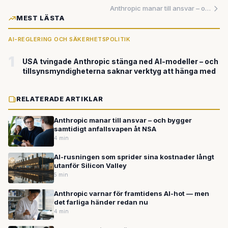
Anthropic manar till ansvar – och bygger samtidigt anfallsvapen åt NSA
MEST LÄSTA
AI-REGLERING OCH SÄKERHETSPOLITIK
1
USA tvingade Anthropic stänga ned AI-modeller – och
tillsynsmyndigheterna saknar verktyg att hänga med
RELATERADE ARTIKLAR
Anthropic manar till ansvar – och bygger
samtidigt anfallsvapen åt NSA
4 min
AI-rusningen som sprider sina kostnader långt
utanför Silicon Valley
5 min
Anthropic varnar för framtidens AI-hot — men
det farliga händer redan nu
4 min